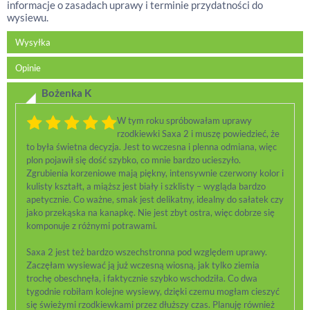
informacje o zasadach uprawy i terminie przydatności do
wysiewu.
Wysyłka
Opinie
Bożenka K
W tym roku spróbowałam uprawy
rzodkiewki Saxa 2 i muszę powiedzieć, że
to była świetna decyzja. Jest to wczesna i plenna odmiana, więc
plon pojawił się dość szybko, co mnie bardzo ucieszyło.
Zgrubienia korzeniowe mają piękny, intensywnie czerwony kolor i
kulisty kształt, a miąższ jest biały i szklisty – wygląda bardzo
apetycznie. Co ważne, smak jest delikatny, idealny do sałatek czy
jako przekąska na kanapkę. Nie jest zbyt ostra, więc dobrze się
komponuje z różnymi potrawami.
Saxa 2 jest też bardzo wszechstronna pod względem uprawy.
Zaczęłam wysiewać ją już wczesną wiosną, jak tylko ziemia
trochę obeschnęła, i faktycznie szybko wschodziła. Co dwa
tygodnie robiłam kolejne wysiewy, dzięki czemu mogłam cieszyć
się świeżymi rzodkiewkami przez dłuższy czas. Planuję również