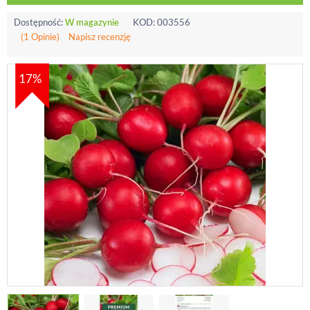
Dostępność:
W magazynie
KOD:
003556
(1 Opinie)
Napisz recenzję
17%