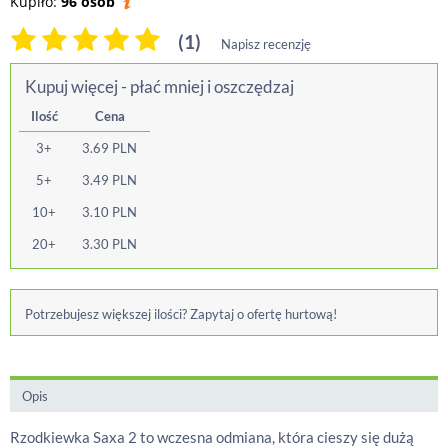
Kupiło:
96 osób
(1)
Napisz recenzję
Kupuj więcej - płać mniej i oszczędzaj
Ilość
Cena
3+
3.69
PLN
5+
3.49
PLN
10+
3.10
PLN
20+
3.30
PLN
Potrzebujesz większej ilości? Zapytaj o ofertę hurtową!
Opis
Rzodkiewka Saxa 2 to wczesna odmiana, która cieszy się dużą