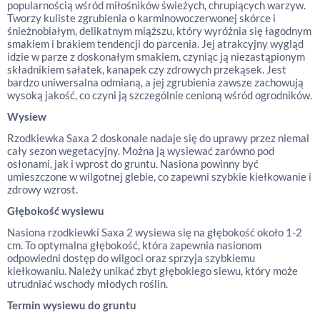
popularnością wśród miłośników świeżych, chrupiących warzyw.
Tworzy kuliste zgrubienia o karminowoczerwonej skórce i
śnieżnobiałym, delikatnym miąższu, który wyróżnia się łagodnym
smakiem i brakiem tendencji do parcenia. Jej atrakcyjny wygląd
idzie w parze z doskonałym smakiem, czyniąc ją niezastąpionym
składnikiem sałatek, kanapek czy zdrowych przekąsek. Jest
bardzo uniwersalna odmianą, a jej zgrubienia zawsze zachowują
wysoką jakość, co czyni ją szczególnie cenioną wśród ogrodników.
Wysiew
Rzodkiewka Saxa 2 doskonale nadaje się do uprawy przez niemal
cały sezon wegetacyjny. Można ją wysiewać zarówno pod
osłonami, jak i wprost do gruntu. Nasiona powinny być
umieszczone w wilgotnej glebie, co zapewni szybkie kiełkowanie i
zdrowy wzrost.
Głębokość wysiewu
Nasiona rzodkiewki Saxa 2 wysiewa się na głębokość około 1-2
cm. To optymalna głębokość, która zapewnia nasionom
odpowiedni dostęp do wilgoci oraz sprzyja szybkiemu
kiełkowaniu. Należy unikać zbyt głębokiego siewu, który może
utrudniać wschody młodych roślin.
Termin wysiewu do gruntu