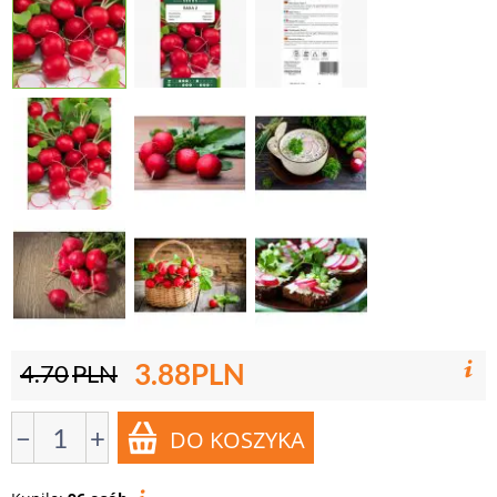
3.88
PLN
4.70
PLN
−
+