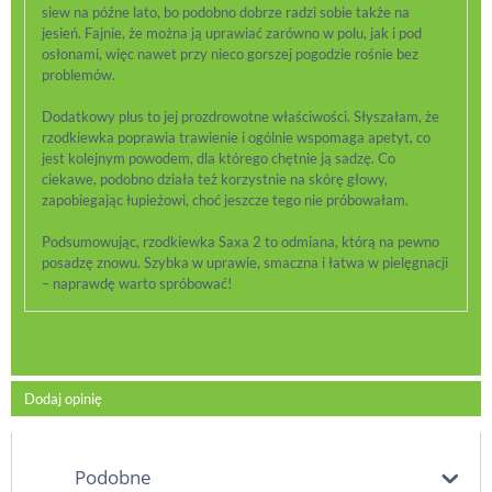
siew na późne lato, bo podobno dobrze radzi sobie także na
jesień. Fajnie, że można ją uprawiać zarówno w polu, jak i pod
osłonami, więc nawet przy nieco gorszej pogodzie rośnie bez
problemów.
Dodatkowy plus to jej prozdrowotne właściwości. Słyszałam, że
rzodkiewka poprawia trawienie i ogólnie wspomaga apetyt, co
jest kolejnym powodem, dla którego chętnie ją sadzę. Co
ciekawe, podobno działa też korzystnie na skórę głowy,
zapobiegając łupieżowi, choć jeszcze tego nie próbowałam.
Podsumowując, rzodkiewka Saxa 2 to odmiana, którą na pewno
posadzę znowu. Szybka w uprawie, smaczna i łatwa w pielęgnacji
– naprawdę warto spróbować!
Dodaj opinię
Podobne