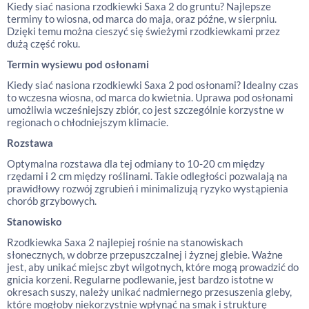
Kiedy siać nasiona rzodkiewki Saxa 2 do gruntu? Najlepsze
terminy to wiosna, od marca do maja, oraz późne, w sierpniu.
Dzięki temu można cieszyć się świeżymi rzodkiewkami przez
dużą część roku.
Termin wysiewu pod osłonami
Kiedy siać nasiona rzodkiewki Saxa 2 pod osłonami? Idealny czas
to wczesna wiosna, od marca do kwietnia. Uprawa pod osłonami
umożliwia wcześniejszy zbiór, co jest szczególnie korzystne w
regionach o chłodniejszym klimacie.
Rozstawa
Optymalna rozstawa dla tej odmiany to 10-20 cm między
rzędami i 2 cm między roślinami. Takie odległości pozwalają na
prawidłowy rozwój zgrubień i minimalizują ryzyko wystąpienia
chorób grzybowych.
Stanowisko
Rzodkiewka Saxa 2 najlepiej rośnie na stanowiskach
słonecznych, w dobrze przepuszczalnej i żyznej glebie. Ważne
jest, aby unikać miejsc zbyt wilgotnych, które mogą prowadzić do
gnicia korzeni. Regularne podlewanie, jest bardzo istotne w
okresach suszy, należy unikać nadmiernego przesuszenia gleby,
które mogłoby niekorzystnie wpłynąć na smak i strukturę