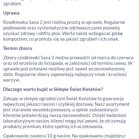
zgrubień.
Uprawa
Rzodkiewka Saxa 2 jest rośliną prostą w uprawie. Regularne
podlewanie oraz systematyczne odchwaszczanie pozwolą
uzyskać zdrowy i obfity plon. Warto także wzbogacać glebę
kompostem, co przełoży się na jakość zgrubień i ich smak.
Termin zbioru
Zbiory rzodkiewki Saxa 2 można prowadzić od marca do czerwca
oraz od września do listopada, w zależności od terminu siewu. W
uprawie pod osłonami możliwy jest nawet wczesnowiosenny
zbiór. Regularne zbiory zapewniają najlepszy smak i kruchość
warzyw.
Dlaczego warto kupić w Sklepie Świat Kwiatów?
Zakupy w sklepie ogrodniczym Świat Kwiatów to gwarancja
najwyższej jakości nasion i szybkiej dostawy. Nasz asortyment
jest starannie wyselekcjonowany, a opinie zadowolonych
klientów potwierdzają naszą niezawodność. Dzięki badaniom
laboratoryjnym nasion, klienci mogą być pewni, że otrzymują
produkty premium, które spełnią ich oczekiwania.
Opakowanie zawiera 10 g nasion. Na opakowaniu znajdziesz