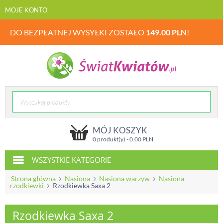
MOJE KONTO
DO BEZPŁATNEJ WYSYŁKI ZOSTAŁO
149.00
PLN
!
MÓJ KOSZYK
0 produkt(y) -
0.00
PLN
WSZYSTKIE KATEGORIE
Strona główna
Nasiona
Nasiona warzyw
Nasiona
rzodkiewki
Rzodkiewka Saxa 2
Rzodkiewka Saxa 2