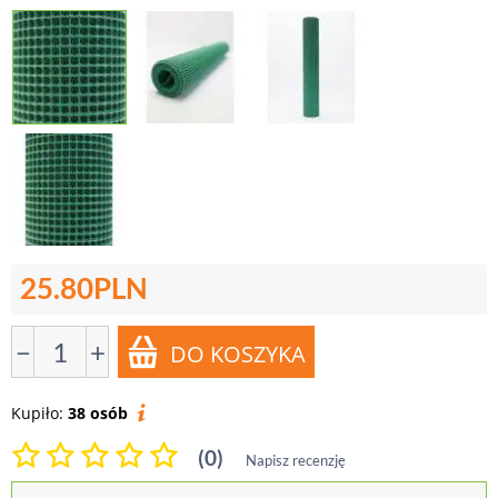
25.80
PLN
−
+
Kupiło:
38 osób
(0)
Napisz recenzję