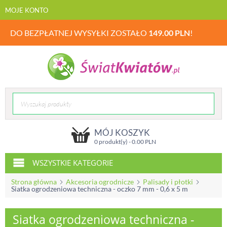
MOJE KONTO
DO BEZPŁATNEJ WYSYŁKI ZOSTAŁO
149.00
PLN
!
MÓJ KOSZYK
0 produkt(y) -
0.00
PLN
WSZYSTKIE KATEGORIE
Strona główna
Akcesoria ogrodnicze
Palisady i płotki
Siatka ogrodzeniowa techniczna - oczko 7 mm - 0,6 x 5 m
Siatka ogrodzeniowa techniczna -