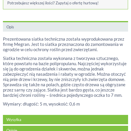
Potrzebujesz większej ilości? Zapytaj o ofertę hurtową!
Opis
Prezentowana siatka techniczna została wyprodukowana przez
firmę Megran. Jest to siatka przeznaczona do zamontowania w
ogrodzie w celu ochrony roślin przed zwierzętami.
Siatka techniczna została wykonana z tworzywa sztucznego,
które powstało na bazie polipropulanu. Najczęściej wykorzystuje
się ją do ogrodzenia działek i skwerów, można jednak
zabezpieczyć nią nasadzenia i rabaty w ogrodzie. Można otoczyć
nią pnie drzew i krzewy, by nie zniszczyły ich zwierzęta domowe.
Sprawdza się także na polach, gdzie często drzewa są obgryzane
przez sarny czy zające. Siatka jest bardzo gęsta, co jeszcze
bardziej chroni rośliny – średnica pojedynczego oczka to 7 mm.
Wymiary: długość: 5 m, wysokość: 0,6 m
Wysyłka
Opinie