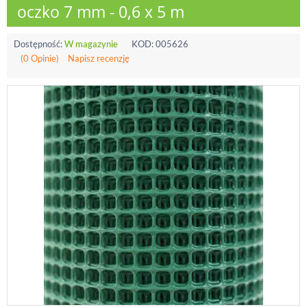
oczko 7 mm - 0,6 x 5 m
Dostępność:
W magazynie
KOD:
005626
(0 Opinie)
Napisz recenzję