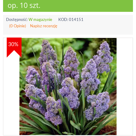
op. 10 szt.
Dostępność:
W magazynie
KOD:
014151
(0 Opinie)
Napisz recenzję
30%