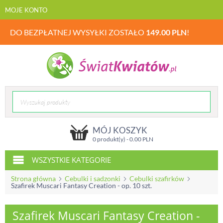
MOJE KONTO
DO BEZPŁATNEJ WYSYŁKI ZOSTAŁO
149.00
PLN
!
MÓJ KOSZYK
0 produkt(y) -
0.00
PLN
WSZYSTKIE KATEGORIE
Strona główna
Cebulki i sadzonki
Cebulki szafirków
Szafirek Muscari Fantasy Creation - op. 10 szt.
Szafirek Muscari Fantasy Creation -