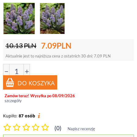
7.09
PLN
10.13
PLN
Aktualnie jest to najniższa cena z ostatnich 30 dni:
7.09
PLN
−
+
Zamów teraz! Wysyłka po 08/09/2026
szczegóły
Kupiło:
87 osób
(0)
Napisz recenzję