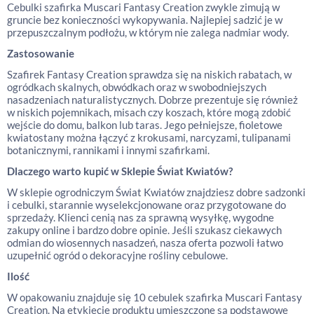
Cebulki szafirka Muscari Fantasy Creation zwykle zimują w
gruncie bez konieczności wykopywania. Najlepiej sadzić je w
przepuszczalnym podłożu, w którym nie zalega nadmiar wody.
Zastosowanie
Szafirek Fantasy Creation sprawdza się na niskich rabatach, w
ogródkach skalnych, obwódkach oraz w swobodniejszych
nasadzeniach naturalistycznych. Dobrze prezentuje się również
w niskich pojemnikach, misach czy koszach, które mogą zdobić
wejście do domu, balkon lub taras. Jego pełniejsze, fioletowe
kwiatostany można łączyć z krokusami, narcyzami, tulipanami
botanicznymi, rannikami i innymi szafirkami.
Dlaczego warto kupić w Sklepie Świat Kwiatów?
W sklepie ogrodniczym Świat Kwiatów znajdziesz dobre sadzonki
i cebulki, starannie wyselekcjonowane oraz przygotowane do
sprzedaży. Klienci cenią nas za sprawną wysyłkę, wygodne
zakupy online i bardzo dobre opinie. Jeśli szukasz ciekawych
odmian do wiosennych nasadzeń, nasza oferta pozwoli łatwo
uzupełnić ogród o dekoracyjne rośliny cebulowe.
Ilość
W opakowaniu znajduje się 10 cebulek szafirka Muscari Fantasy
Creation. Na etykiecie produktu umieszczone są podstawowe