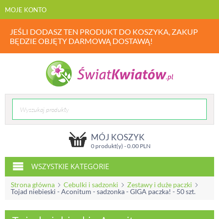
MOJE KONTO
JEŚLI DODASZ TEN PRODUKT DO KOSZYKA, ZAKUP
BĘDZIE OBJĘTY DARMOWĄ DOSTAWĄ!
MÓJ KOSZYK
0 produkt(y) -
0.00
PLN
WSZYSTKIE KATEGORIE
Strona główna
Cebulki i sadzonki
Zestawy i duże paczki
Tojad niebieski - Aconitum - sadzonka - GIGA paczka! - 50 szt.