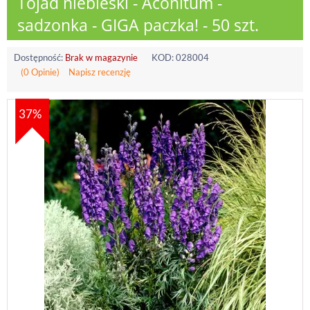
Tojad niebieski - Aconitum -
sadzonka - GIGA paczka! - 50 szt.
Dostępność:
Brak w magazynie
KOD:
028004
(0 Opinie)
Napisz recenzję
37%