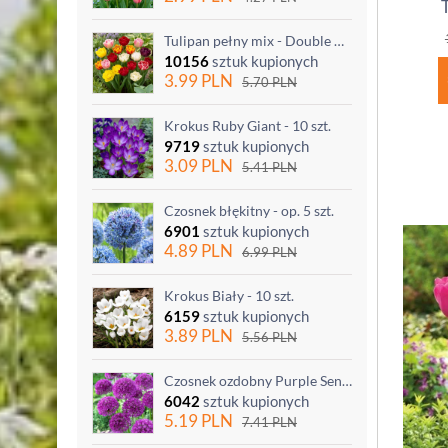
T
Tulipan pełny mix - Double mix - 5 szt.
10156
sztuk kupionych
3.99
PLN
5.70
PLN
Krokus Ruby Giant - 10 szt.
9719
sztuk kupionych
3.09
PLN
5.41
PLN
Czosnek błękitny - op. 5 szt.
6901
sztuk kupionych
4.89
PLN
6.99
PLN
Krokus Biały - 10 szt.
6159
sztuk kupionych
3.89
PLN
5.56
PLN
Czosnek ozdobny Purple Sensation - op. 3 szt.
6042
sztuk kupionych
5.19
PLN
7.41
PLN