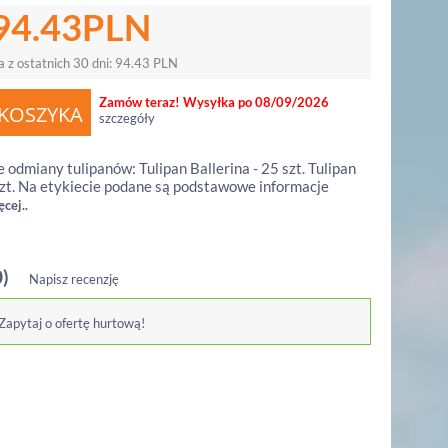
94.43
PLN
a z ostatnich 30 dni:
94.43
PLN
Zamów teraz! Wysyłka po 08/09/2026
szczegóły
odmiany tulipanów: Tulipan Ballerina - 25 szt. Tulipan
szt. Na etykiecie podane są podstawowe informacje
cej..
0)
Napisz recenzję
 Zapytaj o ofertę hurtową!