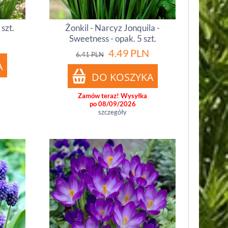
 szt.
Żonkil - Narcyz Jonquila -
Sweetness - opak. 5 szt.
4.49
PLN
6.41
PLN
Zamów teraz! Wysyłka
po 08/09/2026
szczegóły