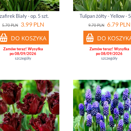
zafirek Biały - op. 5 szt.
Tulipan żółty - Yellow - 5
3.99
PLN
6.79
PLN
5.70
PLN
9.70
PLN
Zamów teraz! Wysyłka
Zamów teraz! Wysyłka
po 08/09/2026
po 08/09/2026
szczegóły
szczegóły