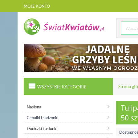
MOJE KONTO
WSZYSTKIE KATEGORIE
Strona gł
Tulip
Nasiona
50 sz
Cebulki i sadzonki
Doniczki i osłonki
Dostępnoś