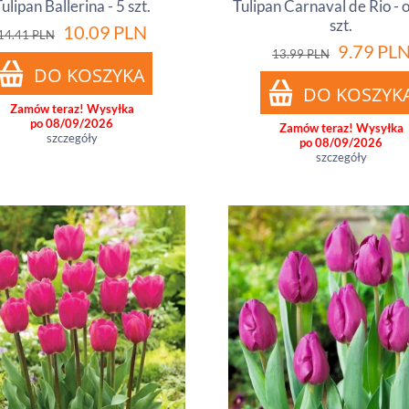
ulipan Ballerina - 5 szt.
Tulipan Carnaval de Rio - 
szt.
10.09
PLN
14.41
PLN
9.79
PL
13.99
PLN
Zamów teraz! Wysyłka
po 08/09/2026
Zamów teraz! Wysyłka
szczegóły
po 08/09/2026
szczegóły