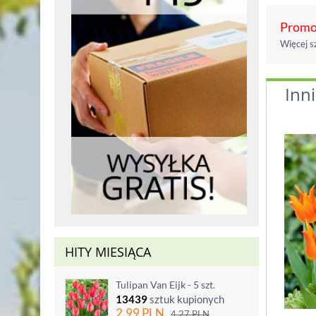
Promoc
Więcej s
Inni
HITY MIESIĄCA
Tulipan Van Eijk - 5 szt.
13439
sztuk kupionych
2.99
PLN
4.27
PLN