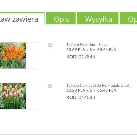
taw zawiera
Opis
Wysyłka
Op
Tulipan Ballerina - 5 szt.
13.69
PLN
x
5
=
68.45
PLN
KOD:
017845
Tulipan Carnaval de Rio - opak. 5 szt.
13.29
PLN
x
5
=
66.45
PLN
KOD:
014083