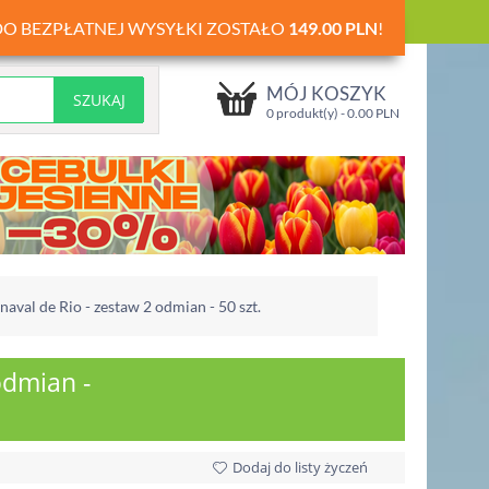
DO BEZPŁATNEJ WYSYŁKI ZOSTAŁO
149.00
PLN
!
MÓJ KOSZYK
0 produkt(y) -
0.00
PLN
naval de Rio - zestaw 2 odmian - 50 szt.
odmian -
Dodaj do listy życzeń