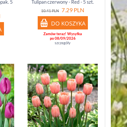
opak. 5
Tulipan czerwony - Red - 5 szt.
7.29
PLN
10.41
PLN
N
Zamów teraz! Wysyłka
po 08/09/2026
szczegóły