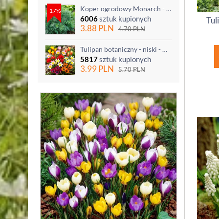
Koper ogrodowy Monarch - po ścięciu odrasta
-17%
6006
sztuk kupionych
Tul
3.88
PLN
4.70
PLN
Tulipan botaniczny - niski - mix kolorów - 5 szt.
5817
sztuk kupionych
3.99
PLN
5.70
PLN