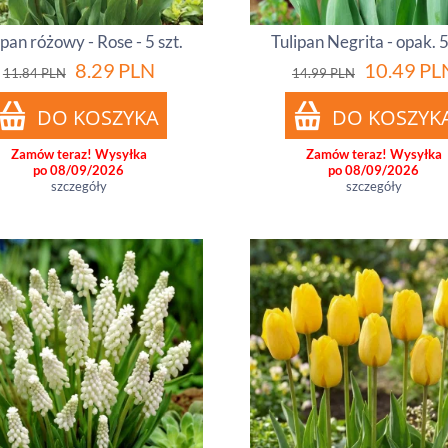
ipan różowy - Rose - 5 szt.
Tulipan Negrita - opak. 5
8.29
PLN
10.49
PL
11.84
PLN
14.99
PLN
Zamów teraz! Wysyłka
Zamów teraz! Wysyłka
po 08/09/2026
po 08/09/2026
szczegóły
szczegóły