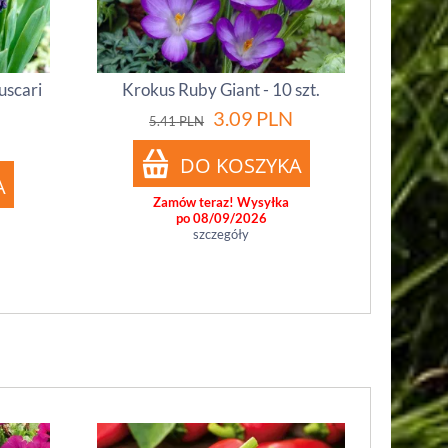
uscari
Krokus Ruby Giant - 10 szt.
3.09
PLN
5.41
PLN
Zamów teraz! Wysyłka
po 08/09/2026
szczegóły