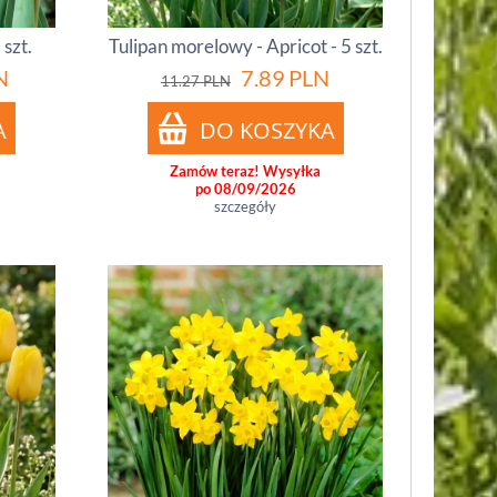
 szt.
Tulipan morelowy - Apricot - 5 szt.
N
7.89
PLN
11.27
PLN
Zamów teraz! Wysyłka
po 08/09/2026
szczegóły