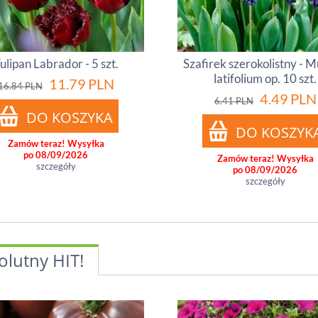
ulipan Labrador - 5 szt.
Szafirek szerokolistny - M
latifolium op. 10 szt.
11.79
PLN
16.84
PLN
4.49
PLN
6.41
PLN
Zamów teraz! Wysyłka
po 08/09/2026
Zamów teraz! Wysyłka
szczegóły
po 08/09/2026
szczegóły
olutny HIT!