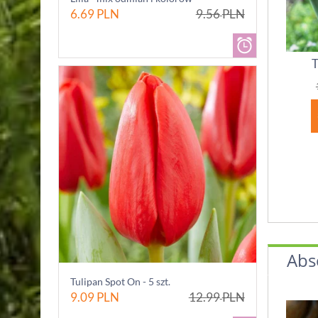
6.69
PLN
9.56
PLN
T
Abs
Tulipan Spot On - 5 szt.
9.09
PLN
12.99
PLN