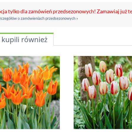
ja tylko dla zamówień przedsezonowych! Zamawiaj już t
zczegółów o zamówieniach przedsezonowych »
 kupili również