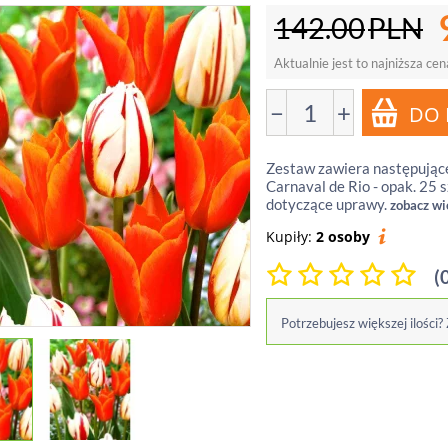
142.00
PLN
Aktualnie jest to najniższa cen
−
+
Zestaw zawiera następujące 
Carnaval de Rio - opak. 25 
dotyczące uprawy.
zobacz wię
Kupiły:
2 osoby
(
Potrzebujesz większej ilości?