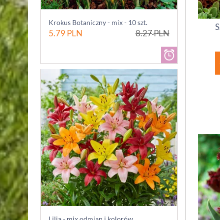
Krokus Botaniczny - mix - 10 szt.
S
5.79
PLN
8.27
PLN
Lilia - mix odmian i kolorów