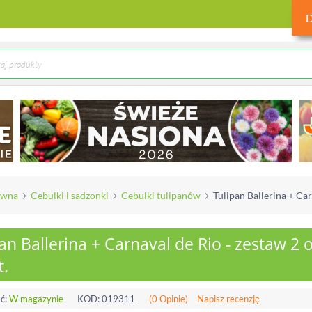
ówna
Cebulki i sadzonki
Cebulki tulipanów
Tulipan Ballerina + Car
an Ballerina + Carnaval de Rio - zestaw 2 
t.
ć:
W magazynie
KOD:
019311
(0 Opinie)
Napisz recenzję