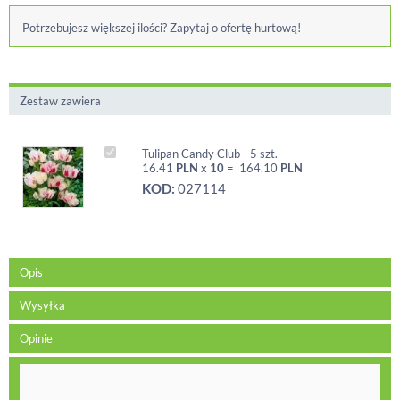
Potrzebujesz większej ilości? Zapytaj o ofertę hurtową!
Zestaw zawiera
Tulipan Candy Club - 5 szt.
16.41
PLN
x
10
=
164.10
PLN
KOD:
027114
Opis
Wysyłka
Opinie