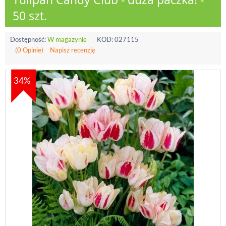
50 szt.
Dostępność:
W magazynie
KOD:
027115
(0 Opinie)
Napisz recenzję
34%