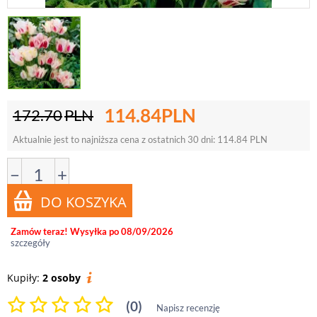
114.84
PLN
172.70
PLN
Aktualnie jest to najniższa cena z ostatnich 30 dni:
114.84
PLN
−
+
Zamów teraz! Wysyłka po 08/09/2026
szczegóły
Kupiły:
2 osoby
(0)
Napisz recenzję