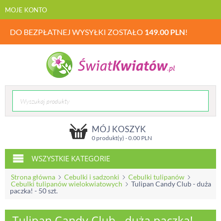
MOJE KONTO
DO BEZPŁATNEJ WYSYŁKI ZOSTAŁO
149.00
PLN
!
MÓJ KOSZYK
0 produkt(y) -
0.00
PLN
WSZYSTKIE KATEGORIE
Strona główna
Cebulki i sadzonki
Cebulki tulipanów
Cebulki tulipanów wielokwiatowych
Tulipan Candy Club - duża
paczka! - 50 szt.
Tulipan Candy Club - duża paczka! -