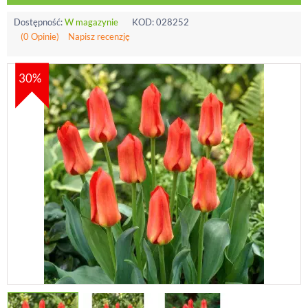
Dostępność:
W magazynie
KOD:
028252
(0 Opinie)
Napisz recenzję
30%