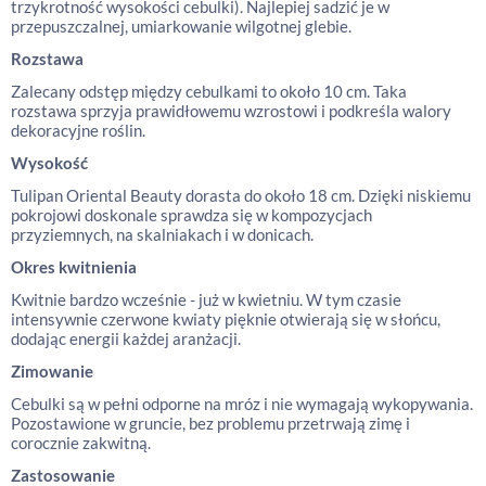
trzykrotność wysokości cebulki). Najlepiej sadzić je w
przepuszczalnej, umiarkowanie wilgotnej glebie.
Rozstawa
Zalecany odstęp między cebulkami to około 10 cm. Taka
rozstawa sprzyja prawidłowemu wzrostowi i podkreśla walory
dekoracyjne roślin.
Wysokość
Tulipan Oriental Beauty dorasta do około 18 cm. Dzięki niskiemu
pokrojowi doskonale sprawdza się w kompozycjach
przyziemnych, na skalniakach i w donicach.
Okres kwitnienia
Kwitnie bardzo wcześnie - już w kwietniu. W tym czasie
intensywnie czerwone kwiaty pięknie otwierają się w słońcu,
dodając energii każdej aranżacji.
Zimowanie
Cebulki są w pełni odporne na mróz i nie wymagają wykopywania.
Pozostawione w gruncie, bez problemu przetrwają zimę i
corocznie zakwitną.
Zastosowanie