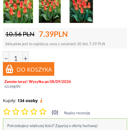
7.39
PLN
10.56
PLN
Aktualnie jest to najniższa cena z ostatnich 30 dni:
7.39
PLN
−
+
Zamów teraz! Wysyłka po 08/09/2026
szczegóły
Kupiły:
134 osoby
(0)
Napisz recenzję
Potrzebujesz większej ilości? Zapytaj o ofertę hurtową!