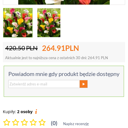
264.91
PLN
420.50
PLN
Aktualnie jest to najniższa cena z ostatnich 30 dni:
264.91
PLN
Powiadom mnie gdy produkt będzie dostępny
Kupiły:
2 osoby
(0)
Napisz recenzję