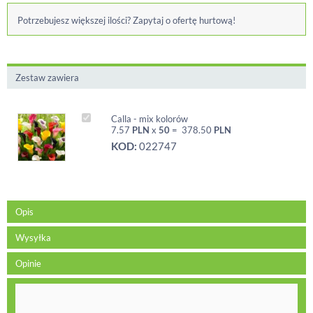
Potrzebujesz większej ilości? Zapytaj o ofertę hurtową!
Zestaw zawiera
Calla - mix kolorów
7.57
PLN
x
50
=
378.50
PLN
KOD:
022747
Opis
Wysyłka
Opinie