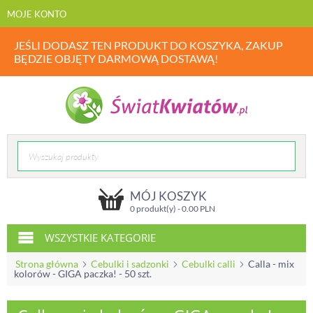
MOJE KONTO
JEŚLI DODASZ TEN PRODUKT DO KOSZYKA, ZAKUP
BĘDZIE OBJĘTY DARMOWĄ DOSTAWĄ!
MÓJ KOSZYK
0 produkt(y) -
0.00
PLN
WSZYSTKIE KATEGORIE
Strona główna
Cebulki i sadzonki
Cebulki calli
Calla - mix
kolorów - GIGA paczka! - 50 szt.