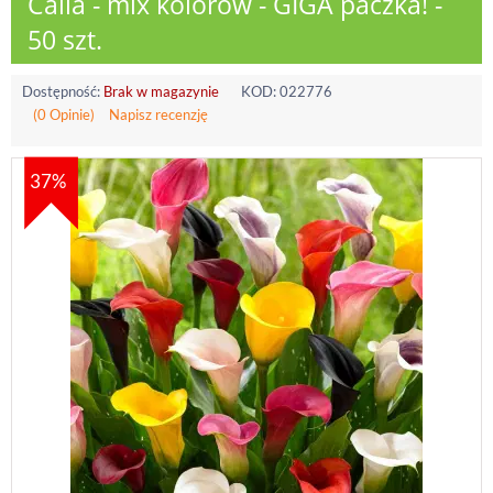
Calla - mix kolorów - GIGA paczka! -
50 szt.
Dostępność:
Brak w magazynie
KOD:
022776
(0 Opinie)
Napisz recenzję
37%