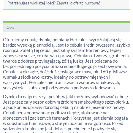
Potrzebujesz większej ilości? Zapytaj o ofertę hurtową!
Opis
Oferujemy cebulę dymkę odmiany Hercules wyróżniającą się
bardzo wysoką plennością. Jest to cebula średniowczesna, szybko
rosnąca. Zaletą tej cebuli jest silny system korzeniowy, lepiej
zanoszący suszę, co ułatwia uprawę. Odmiana tworzy zgrubienia
twarde z dobrze przylegającą, żółtą łuską. Jest polecana do
bezpośredniego pożycia oraz średnio długiego przechowywania.
Cebule są okrągłe, dość duże, osiągające masę ok. 160 g. Miąższ
w smaku słodkawo -ostry, idealny do potraw mięsnych i
warzywnych. Hercules nie traci swoich walorów smakowych,
soczystości i substancji odżywczych podczas składowania.
Dymka to najprostszy sposób, w jaki możemy wyhodować cebulę.
Jest przez cały sezon dobrym źródłem smakowitego szczypiorku,
a pod koniec uprawy dorodną cebulą na okres jesienno-zimowy.
Cebuli będą odpowiadać podłoża ciepłe, ulokowane na
słonecznych i zacisznych terenach. Korzystna jest ziemia bogata
w substancje humusowe, o stałym poziomie wilgotności. Przed
sadzeniem konieczne jest dobre spulchnienie i pozbycie się