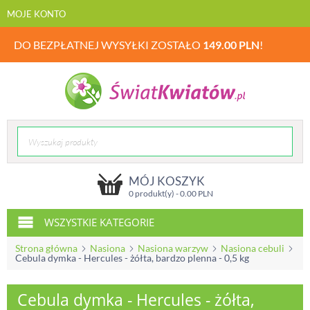
MOJE KONTO
DO BEZPŁATNEJ WYSYŁKI ZOSTAŁO
149.00
PLN
!
MÓJ KOSZYK
0 produkt(y) -
0.00
PLN
WSZYSTKIE KATEGORIE
Strona główna
Nasiona
Nasiona warzyw
Nasiona cebuli
Cebula dymka - Hercules - żółta, bardzo plenna - 0,5 kg
Cebula dymka - Hercules - żółta,