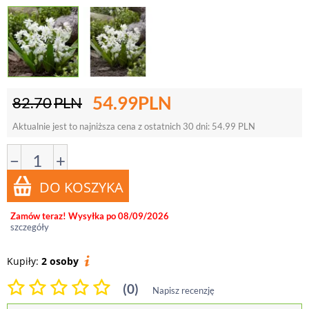
54.99
PLN
82.70
PLN
Aktualnie jest to najniższa cena z ostatnich 30 dni:
54.99
PLN
−
+
Zamów teraz! Wysyłka po 08/09/2026
szczegóły
Kupiły:
2 osoby
(0)
Napisz recenzję