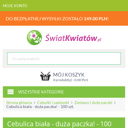
MOJE KONTO
DO BEZPŁATNEJ WYSYŁKI ZOSTAŁO
149.00
PLN
!
MÓJ KOSZYK
0 produkt(y) -
0.00
PLN
WSZYSTKIE KATEGORIE
Strona główna
Cebulki i sadzonki
Zestawy i duże paczki
Cebulica biała - duża paczka! - 100 szt.
Cebulica biała - duża paczka! - 100