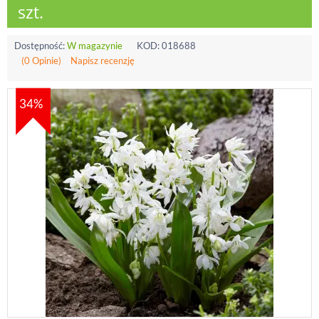
szt.
Dostępność:
W magazynie
KOD:
018688
(0 Opinie)
Napisz recenzję
34%