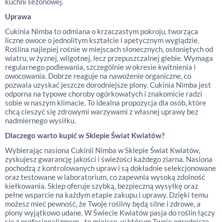
kuchni sezonowej.
Uprawa
Cukinia Nimba to odmiana o krzaczastym pokroju, tworząca
liczne owoce o jednolitym kształcie i apetycznym wyglądzie.
Roślina najlepiej rośnie w miejscach słonecznych, osłoniętych od
wiatru, w żyznej, wilgotnej, lecz przepuszczalnej glebie. Wymaga
regularnego podlewania, szczególnie w okresie kwitnienia i
owocowania. Dobrze reaguje na nawożenie organiczne, co
pozwala uzyskać jeszcze dorodniejsze plony. Cukinia Nimba jest
odporna na typowe choroby ogórkowatych i znakomicie radzi
sobie w naszym klimacie. To idealna propozycja dla osób, które
chcą cieszyć się zdrowymi warzywami z własnej uprawy bez
nadmiernego wysiłku.
Dlaczego warto kupić w Sklepie Świat Kwiatów?
Wybierając nasiona Cukinii Nimba w Sklepie Świat Kwiatów,
zyskujesz gwarancję jakości i świeżości każdego ziarna. Nasiona
pochodzą z kontrolowanych upraw i są dokładnie selekcjonowane
oraz testowane w laboratorium, co zapewnia wysoką zdolność
kiełkowania. Sklep oferuje szybką, bezpieczną wysyłkę oraz
pełne wsparcie na każdym etapie zakupu i uprawy. Dzięki temu
możesz mieć pewność, że Twoje rośliny będą silne i zdrowe, a
plony wyjątkowo udane. W Świecie Kwiatów pasja do roślin łączy
się z profesjonalizmem - to miejsce, w którym Twoje ogrodnicze