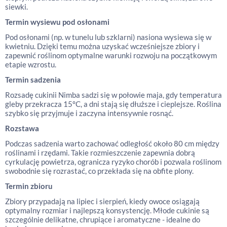
siewki.
Termin wysiewu pod osłonami
Pod osłonami (np. w tunelu lub szklarni) nasiona wysiewa się w
kwietniu. Dzięki temu można uzyskać wcześniejsze zbiory i
zapewnić roślinom optymalne warunki rozwoju na początkowym
etapie wzrostu.
Termin sadzenia
Rozsadę cukinii Nimba sadzi się w połowie maja, gdy temperatura
gleby przekracza 15°C, a dni stają się dłuższe i cieplejsze. Roślina
szybko się przyjmuje i zaczyna intensywnie rosnąć.
Rozstawa
Podczas sadzenia warto zachować odległość około 80 cm między
roślinami i rzędami. Takie rozmieszczenie zapewnia dobrą
cyrkulację powietrza, ogranicza ryzyko chorób i pozwala roślinom
swobodnie się rozrastać, co przekłada się na obfite plony.
Termin zbioru
Zbiory przypadają na lipiec i sierpień, kiedy owoce osiągają
optymalny rozmiar i najlepszą konsystencję. Młode cukinie są
szczególnie delikatne, chrupiące i aromatyczne - idealne do