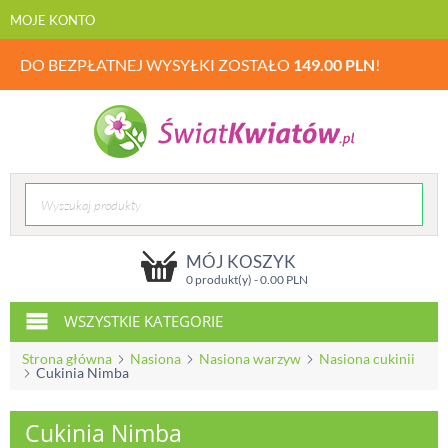
MOJE KONTO
DO BEZPŁATNEJ WYSYŁKI ZOSTAŁO
149.00
PLN
!
MÓJ KOSZYK
0 produkt(y) -
0.00
PLN
WSZYSTKIE KATEGORIE
Strona główna
Nasiona
Nasiona warzyw
Nasiona cukinii
Cukinia Nimba
Cukinia Nimba