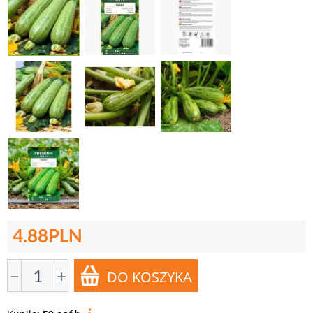
4.88
PLN
−
+