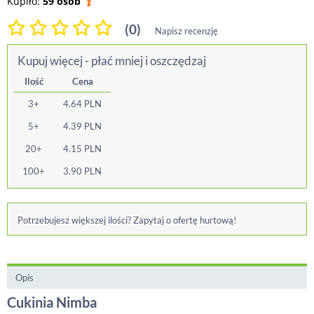
Kupiło:
59 osób
(0)
Napisz recenzję
Kupuj więcej - płać mniej i oszczędzaj
Ilość
Cena
3+
4.64
PLN
5+
4.39
PLN
20+
4.15
PLN
100+
3.90
PLN
Potrzebujesz większej ilości? Zapytaj o ofertę hurtową!
Opis
Cukinia Nimba