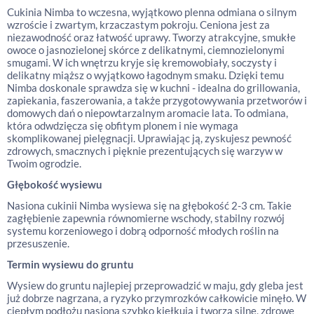
Cukinia Nimba to wczesna, wyjątkowo plenna odmiana o silnym
wzroście i zwartym, krzaczastym pokroju. Ceniona jest za
niezawodność oraz łatwość uprawy. Tworzy atrakcyjne, smukłe
owoce o jasnozielonej skórce z delikatnymi, ciemnozielonymi
smugami. W ich wnętrzu kryje się kremowobiały, soczysty i
delikatny miąższ o wyjątkowo łagodnym smaku. Dzięki temu
Nimba doskonale sprawdza się w kuchni - idealna do grillowania,
zapiekania, faszerowania, a także przygotowywania przetworów i
domowych dań o niepowtarzalnym aromacie lata. To odmiana,
która odwdzięcza się obfitym plonem i nie wymaga
skomplikowanej pielęgnacji. Uprawiając ją, zyskujesz pewność
zdrowych, smacznych i pięknie prezentujących się warzyw w
Twoim ogrodzie.
Głębokość wysiewu
Nasiona cukinii Nimba wysiewa się na głębokość 2-3 cm. Takie
zagłębienie zapewnia równomierne wschody, stabilny rozwój
systemu korzeniowego i dobrą odporność młodych roślin na
przesuszenie.
Termin wysiewu do gruntu
Wysiew do gruntu najlepiej przeprowadzić w maju, gdy gleba jest
już dobrze nagrzana, a ryzyko przymrozków całkowicie minęło. W
ciepłym podłożu nasiona szybko kiełkują i tworzą silne, zdrowe