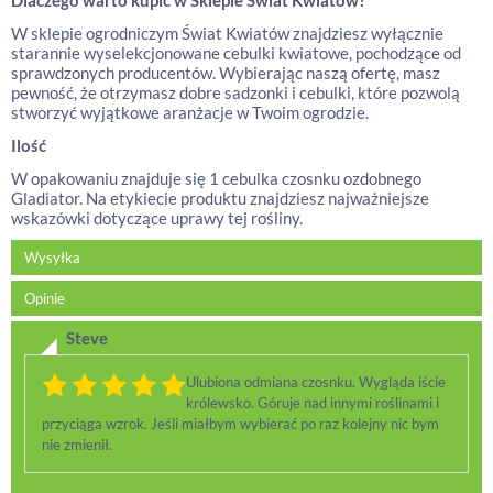
Dlaczego warto kupić w Sklepie Świat Kwiatów?
W sklepie ogrodniczym Świat Kwiatów znajdziesz wyłącznie
starannie wyselekcjonowane cebulki kwiatowe, pochodzące od
sprawdzonych producentów. Wybierając naszą ofertę, masz
pewność, że otrzymasz dobre sadzonki i cebulki, które pozwolą
stworzyć wyjątkowe aranżacje w Twoim ogrodzie.
Ilość
W opakowaniu znajduje się 1 cebulka czosnku ozdobnego
Gladiator. Na etykiecie produktu znajdziesz najważniejsze
wskazówki dotyczące uprawy tej rośliny.
Wysyłka
Opinie
Steve
Ulubiona odmiana czosnku. Wygląda iście
królewsko. Góruje nad innymi roślinami i
przyciąga wzrok. Jeśli miałbym wybierać po raz kolejny nic bym
nie zmienił.