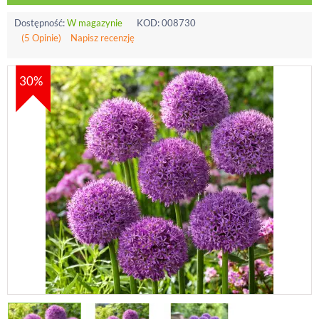
Dostępność:
W magazynie
KOD:
008730
(5 Opinie)
Napisz recenzję
30%