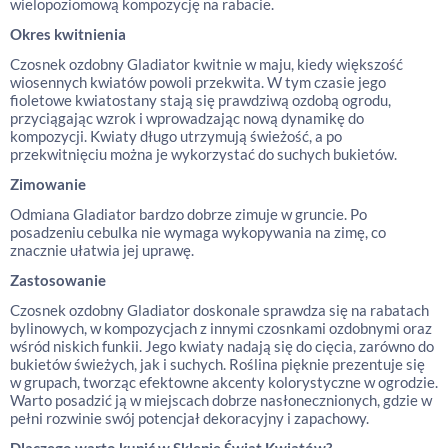
wielopoziomową kompozycję na rabacie.
Okres kwitnienia
Czosnek ozdobny Gladiator kwitnie w maju, kiedy większość
wiosennych kwiatów powoli przekwita. W tym czasie jego
fioletowe kwiatostany stają się prawdziwą ozdobą ogrodu,
przyciągając wzrok i wprowadzając nową dynamikę do
kompozycji. Kwiaty długo utrzymują świeżość, a po
przekwitnięciu można je wykorzystać do suchych bukietów.
Zimowanie
Odmiana Gladiator bardzo dobrze zimuje w gruncie. Po
posadzeniu cebulka nie wymaga wykopywania na zimę, co
znacznie ułatwia jej uprawę.
Zastosowanie
Czosnek ozdobny Gladiator doskonale sprawdza się na rabatach
bylinowych, w kompozycjach z innymi czosnkami ozdobnymi oraz
wśród niskich funkii. Jego kwiaty nadają się do cięcia, zarówno do
bukietów świeżych, jak i suchych. Roślina pięknie prezentuje się
w grupach, tworząc efektowne akcenty kolorystyczne w ogrodzie.
Warto posadzić ją w miejscach dobrze nasłonecznionych, gdzie w
pełni rozwinie swój potencjał dekoracyjny i zapachowy.