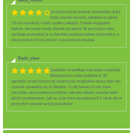
Ja chyba muszę zmienić stanowisko, gdyż
moje czosnki wyrosły zaledwie na jakieś
70 cm wysokości i dość szybko zniknęły. Cebule wyglądały
dobrze, nie nosiły oznak chorób czy pleśni. W przyszłym roku
spróbuje przesadzić je na bardziej nasłonecznione stanowisko, a
teraz zostało mi się cieszyć z ususzonych okazów.
Rado_slaw
Gladiator to według mnie jedna z bardziej
efektownych roślin ozdobnych. W
ogrodzie raczej staram się umieszczać oryginalne okazy więc ten
czosnek sprawdza się tu idealnie. Co do towaru to nie mam
zarzutów, otrzymałem kształtne i zdrowe cebule, właśnie takie
jakich oczekiwałem. Jak na razie mam posadzonych 5 sztuk ale w
przyszłym sezonie wrócę po kolejne!