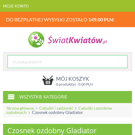
MOJE KONTO
DO BEZPŁATNEJ WYSYŁKI ZOSTAŁO
149.00
PLN
!
MÓJ KOSZYK
0 produkt(y) -
0.00
PLN
WSZYSTKIE KATEGORIE
Strona główna
Cebulki i sadzonki
Cebulki czosnków
ozdobnych
Czosnek ozdobny Gladiator
Czosnek ozdobny Gladiator