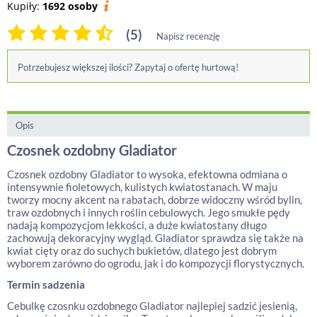
Kupiły:
1692 osoby
(5)
Napisz recenzję
Potrzebujesz większej ilości? Zapytaj o ofertę hurtową!
Opis
Czosnek ozdobny Gladiator
Czosnek ozdobny Gladiator to wysoka, efektowna odmiana o
intensywnie fioletowych, kulistych kwiatostanach. W maju
tworzy mocny akcent na rabatach, dobrze widoczny wśród bylin,
traw ozdobnych i innych roślin cebulowych. Jego smukłe pędy
nadają kompozycjom lekkości, a duże kwiatostany długo
zachowują dekoracyjny wygląd. Gladiator sprawdza się także na
kwiat cięty oraz do suchych bukietów, dlatego jest dobrym
wyborem zarówno do ogrodu, jak i do kompozycji florystycznych.
Termin sadzenia
Cebulkę czosnku ozdobnego Gladiator najlepiej sadzić jesienią,