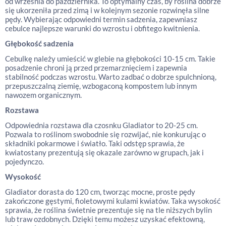
od września do października. To optymalny czas, by roślina dobrze
się ukorzeniła przed zimą i w kolejnym sezonie rozwinęła silne
pędy. Wybierając odpowiedni termin sadzenia, zapewniasz
cebulce najlepsze warunki do wzrostu i obfitego kwitnienia.
Głębokość sadzenia
Cebulkę należy umieścić w glebie na głębokości 10-15 cm. Takie
posadzenie chroni ją przed przemarznięciem i zapewnia
stabilność podczas wzrostu. Warto zadbać o dobrze spulchnioną,
przepuszczalną ziemię, wzbogaconą kompostem lub innym
nawozem organicznym.
Rozstawa
Odpowiednia rozstawa dla czosnku Gladiator to 20-25 cm.
Pozwala to roślinom swobodnie się rozwijać, nie konkurując o
składniki pokarmowe i światło. Taki odstęp sprawia, że
kwiatostany prezentują się okazale zarówno w grupach, jak i
pojedynczo.
Wysokość
Gladiator dorasta do 120 cm, tworząc mocne, proste pędy
zakończone gęstymi, fioletowymi kulami kwiatów. Taka wysokość
sprawia, że roślina świetnie prezentuje się na tle niższych bylin
lub traw ozdobnych. Dzięki temu możesz uzyskać efektowną,