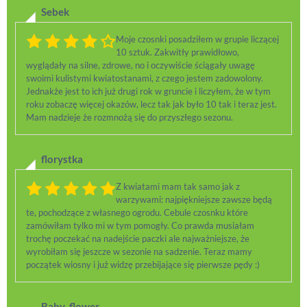
Sebek
Moje czosnki posadziłem w grupie liczącej
10 sztuk. Zakwitły prawidłowo,
wyglądały na silne, zdrowe, no i oczywiście ściągały uwagę
swoimi kulistymi kwiatostanami, z czego jestem zadowolony.
Jednakże jest to ich już drugi rok w gruncie i liczyłem, że w tym
roku zobaczę więcej okazów, lecz tak jak było 10 tak i teraz jest.
Mam nadzieje że rozmnożą się do przyszłego sezonu.
florystka
Z kwiatami mam tak samo jak z
warzywami: najpiękniejsze zawsze będą
te, pochodzące z własnego ogrodu. Cebule czosnku które
zamówiłam tylko mi w tym pomogły. Co prawda musiałam
trochę poczekać na nadejście paczki ale najważniejsze, że
wyrobiłam się jeszcze w sezonie na sadzenie. Teraz mamy
początek wiosny i już widzę przebijające się pierwsze pędy :)
Baby_flower