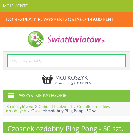
MOJE KONTO
DO BEZPŁATNEJ WYSYŁKI ZOSTAŁO
149.00
PLN
!
MÓJ KOSZYK
0 produkt(y) -
0.00
PLN
WSZYSTKIE KATEGORIE
Strona główna
Cebulki i sadzonki
Cebulki czosnków
ozdobnych
Czosnek ozdobny Ping Pong - 50 szt.
Czosnek ozdobny Ping Pong - 50 szt.