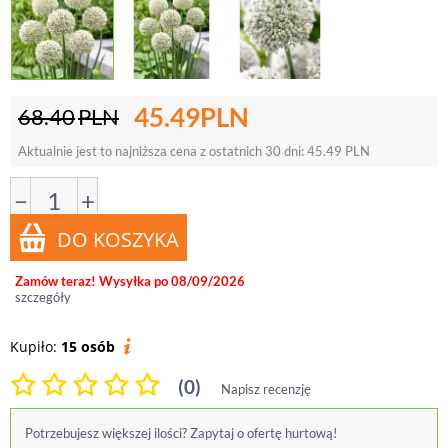
45.49
PLN
68.40
PLN
Aktualnie jest to najniższa cena z ostatnich 30 dni:
45.49
PLN
−
+
Zamów teraz! Wysyłka po 08/09/2026
szczegóły
Kupiło:
15 osób
(0)
Napisz recenzję
Potrzebujesz większej ilości? Zapytaj o ofertę hurtową!