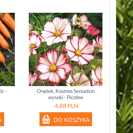
r -
Onętek, Kosmos Sensation
wysoki - Picotee
4.88
PLN