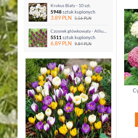
Krokus Biały - 10 szt.
5948
sztuk kupionych
3.89
PLN
5.56
PLN
Czosnek główkowaty - Allium sphaerocephalon - 20 szt.
5511
sztuk kupionych
6.89
PLN
9.84
PLN
Cy