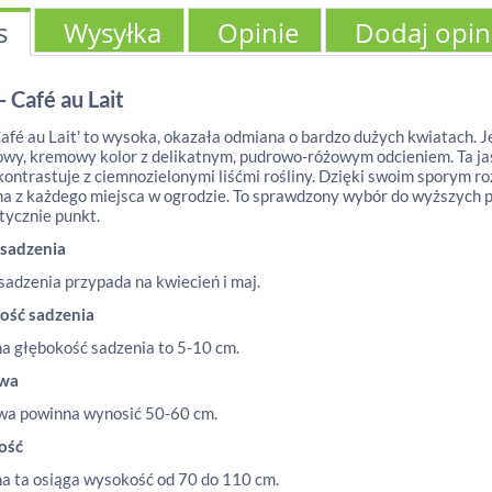
s
Wysyłka
Opinie
Dodaj opin
- Café au Lait
Café au Lait' to wysoka, okazała odmiana o bardzo dużych kwiatach. 
wy, kremowy kolor z delikatnym, pudrowo-różowym odcieniem. Ta jas
ontrastuje z ciemnozielonymi liśćmi rośliny. Dzięki swoim sporym r
a z każdego miejsca w ogrodzie. To sprawdzony wybór do wyższych pa
tycznie punkt.
 sadzenia
sadzenia przypada na kwiecień i maj.
ość sadzenia
a głębokość sadzenia to 5-10 cm.
awa
wa powinna wynosić 50-60 cm.
ość
 ta osiąga wysokość od 70 do 110 cm.