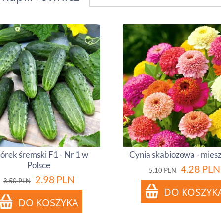
órek śremski F1 - Nr 1 w
Cynia skabiozowa - mies
Polsce
4.28
PLN
5.10
PLN
2.98
PLN
3.50
PLN