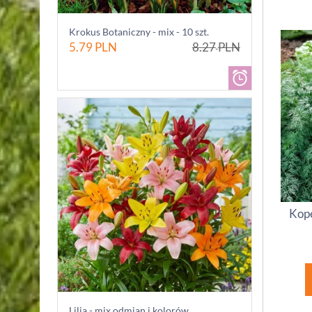
Krokus Botaniczny - mix - 10 szt.
5.79
PLN
8.27
PLN
Kop
Lilia - mix odmian i kolorów