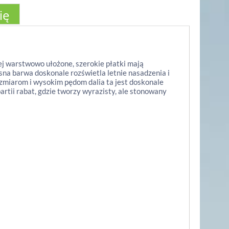
ię
Jej warstwowo ułożone, szerokie płatki mają
na barwa doskonale rozświetla letnie nasadzenia i
ozmiarom i wysokim pędom dalia ta jest doskonale
rtii rabat, gdzie tworzy wyrazisty, ale stonowany