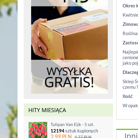
Okres 
Kwitnie
Zimow
Roślina
Zastos
Najlepi
cenione
jako po
Dlacze
Sklep Ś
czemu T
Ilość
W opako
HITY MIESIĄCA
Tulipan Van Eijk - 5 szt.
12194
sztuk kupionych
Inni
2.99
PLN
4.27
PLN