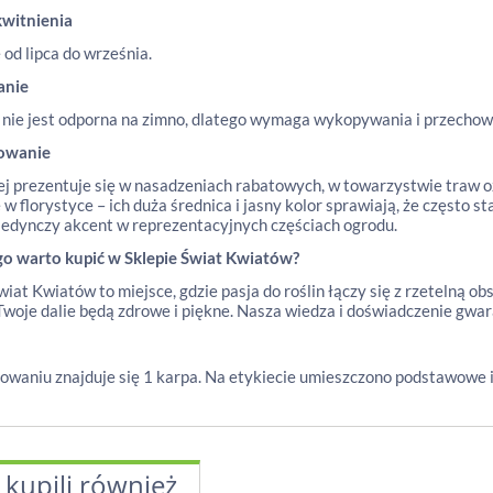
kwitnienia
 od lipca do września.
anie
 nie jest odporna na zimno, dlatego wymaga wykopywania i przecho
owanie
ej prezentuje się w nasadzeniach rabatowych, w towarzystwie traw oz
 w florystyce – ich duża średnica i jasny kolor sprawiają, że często
jedynczy akcent w reprezentacyjnych częściach ogrodu.
go warto kupić w Sklepie Świat Kwiatów?
wiat Kwiatów to miejsce, gdzie pasja do roślin łączy się z rzetelną o
woje dalie będą zdrowe i piękne. Nasza wiedza i doświadczenie gwar
waniu znajduje się 1 karpa. Na etykiecie umieszczono podstawowe i
 kupili również