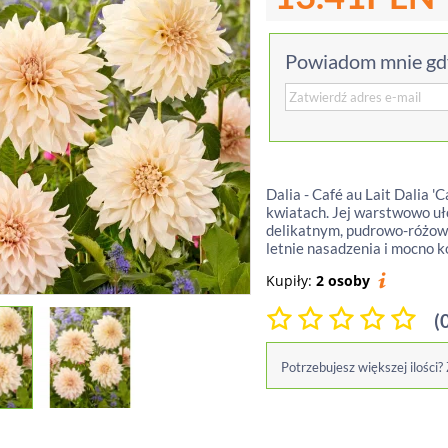
Powiadom mnie gdy
Dalia - Café au Lait Dalia '
kwiatach. Jej warstwowo uł
delikatnym, pudrowo-różowy
letnie nasadzenia i mocno ko
Kupiły:
2 osoby
(
Potrzebujesz większej ilości?