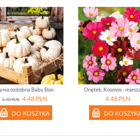
ynia ozdobna Baby Boo
Onętek, Kosmos - miesz
4.48
PLN
4.48
PLN
5.40
PLN