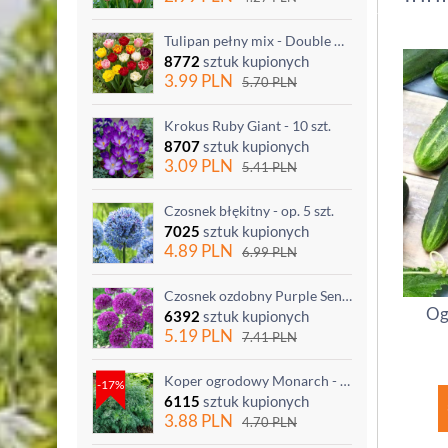
Tulipan pełny mix - Double mix - 5 szt.
8772
sztuk kupionych
3.99
PLN
5.70
PLN
Krokus Ruby Giant - 10 szt.
8707
sztuk kupionych
3.09
PLN
5.41
PLN
Czosnek błękitny - op. 5 szt.
7025
sztuk kupionych
4.89
PLN
6.99
PLN
Czosnek ozdobny Purple Sensation - op. 3 szt.
Og
6392
sztuk kupionych
5.19
PLN
7.41
PLN
Koper ogrodowy Monarch - po ścięciu odrasta
-17%
6115
sztuk kupionych
3.88
PLN
4.70
PLN