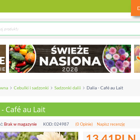
ówna
Cebulki i sadzonki
Sadzonki dalii
Dalia - Café au Lait
 - Café au Lait
ć:
Brak w magazynie
KOD:
024987
(0 Opinie)
Napisz recenzję
13.41
PLN