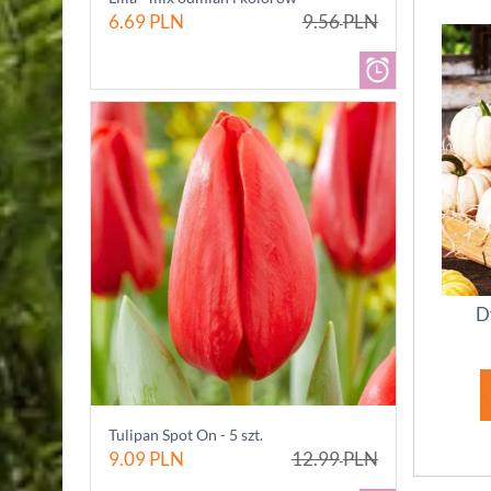
6.69
PLN
9.56
PLN
D
Tulipan Spot On - 5 szt.
9.09
PLN
12.99
PLN