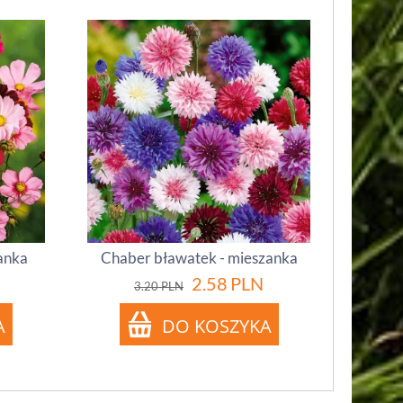
anka
Chaber bławatek - mieszanka
2.58
PLN
3.20
PLN