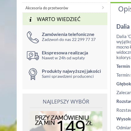
Opi
Akcesoria do przetworów
WARTO WIEDZIEĆ
Dalia 
Zamówienia telefoniczne
Dalia '
Zadzwoń do nas 22 299 77 37
wyjątko
mocno k
widoczn
Ekspresowa realizacja
kolorys
Nawet w 24h od wpłaty
Termin
Produkty najwyższej jakości
Termin 
Sami sprawdzeni producenci
Głębok
Zalecan
NAJLEPSZY WYBÓR
Rozst
Rozsta
Wysok
Odmiana