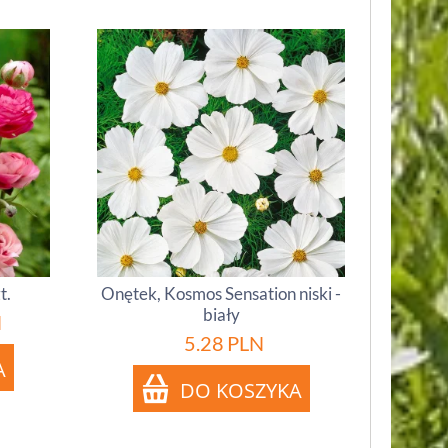
t.
Onętek, Kosmos Sensation niski -
biały
N
5.28
PLN