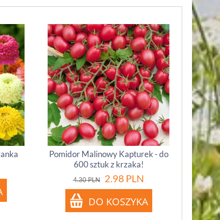
zanka
Pomidor Malinowy Kapturek - do
600 sztuk z krzaka!
2.98
PLN
4.30
PLN