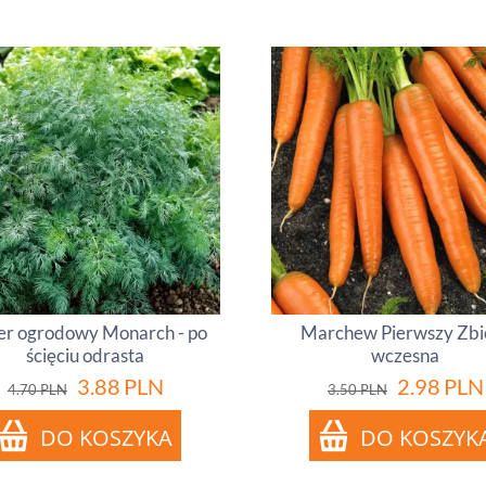
er ogrodowy Monarch - po
Marchew Pierwszy Zbió
ścięciu odrasta
wczesna
3.88
PLN
2.98
PLN
4.70
PLN
3.50
PLN