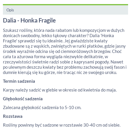
Opis
Dalia - Honka Fragile
Szukasz rośliny, która nada rabatom lub kompozycjom w dużych
donicach swobodny, lekko łąkowy charakter? Dalia 'Honka
Fragile' sprawdzi się tu idealnie. Jej gwiaździste kwiaty
zbudowane są z wąskich, zwiniętych w rurki płatków, gdzie jasny
środek wyraźnie odcina się od ciemnoróżowych brzegów. Choć
cała ta ażurowa forma wygląda niezwykle delikatnie, w
rzeczywistości świetnie radzi sobie z kaprysami pogody. Nawet
po ulewnym deszczu kwiaty bez problemu zachowują swój fason i
dumnie kierują się ku górze, nie tracąc nic ze swojego uroku.
Termin sadzenia
Karpy należy sadzić w glebie w okresie od kwietnia do maja.
Głębokość sadzenia
Zalecana głębokość sadzenia to 5-10 cm.
Rozstawa
Rośliny powinny być sadzone w rozstawie 30-40 cm od siebie.