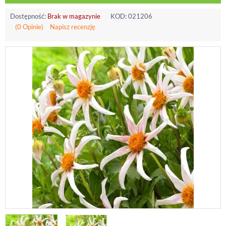
Dostępność:
Brak w magazynie
KOD:
021206
(0 Opinie)
Napisz recenzję