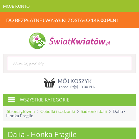
MOJE KONTO
DO BEZPŁATNEJ WYSYŁKI ZOSTAŁO
149.00
PLN
!
MÓJ KOSZYK
0 produkt(y) -
0.00
PLN
WSZYSTKIE KATEGORIE
Strona główna
Cebulki i sadzonki
Sadzonki dalii
Dalia -
Honka Fragile
Dalia - Honka Fragile