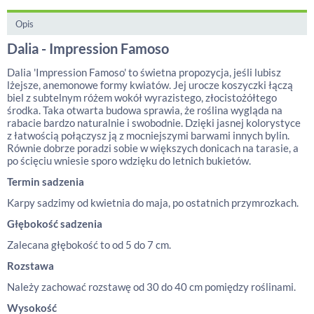
Opis
Dalia - Impression Famoso
Dalia 'Impression Famoso' to świetna propozycja, jeśli lubisz
lżejsze, anemonowe formy kwiatów. Jej urocze koszyczki łączą
biel z subtelnym różem wokół wyrazistego, złocistożółtego
środka. Taka otwarta budowa sprawia, że roślina wygląda na
rabacie bardzo naturalnie i swobodnie. Dzięki jasnej kolorystyce
z łatwością połączysz ją z mocniejszymi barwami innych bylin.
Równie dobrze poradzi sobie w większych donicach na tarasie, a
po ścięciu wniesie sporo wdzięku do letnich bukietów.
Termin sadzenia
Karpy sadzimy od kwietnia do maja, po ostatnich przymrozkach.
Głębokość sadzenia
Zalecana głębokość to od 5 do 7 cm.
Rozstawa
Należy zachować rozstawę od 30 do 40 cm pomiędzy roślinami.
Wysokość