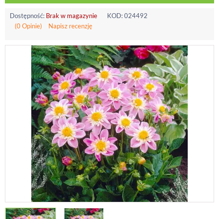
Dostępność:
Brak w magazynie
KOD:
024492
(0 Opinie)
Napisz recenzję