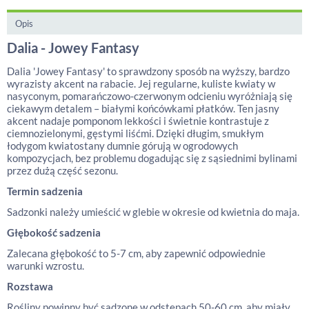
Opis
Dalia - Jowey Fantasy
Dalia 'Jowey Fantasy' to sprawdzony sposób na wyższy, bardzo
wyrazisty akcent na rabacie. Jej regularne, kuliste kwiaty w
nasyconym, pomarańczowo-czerwonym odcieniu wyróżniają się
ciekawym detalem – białymi końcówkami płatków. Ten jasny
akcent nadaje pomponom lekkości i świetnie kontrastuje z
ciemnozielonymi, gęstymi liśćmi. Dzięki długim, smukłym
łodygom kwiatostany dumnie górują w ogrodowych
kompozycjach, bez problemu dogadując się z sąsiednimi bylinami
przez dużą część sezonu.
Termin sadzenia
Sadzonki należy umieścić w glebie w okresie od kwietnia do maja.
Głębokość sadzenia
Zalecana głębokość to 5-7 cm, aby zapewnić odpowiednie
warunki wzrostu.
Rozstawa
Rośliny powinny być sadzone w odstępach 50-60 cm, aby miały