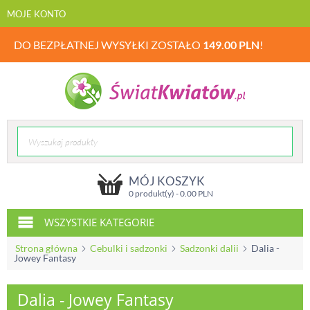
MOJE KONTO
DO BEZPŁATNEJ WYSYŁKI ZOSTAŁO
149.00
PLN
!
MÓJ KOSZYK
0 produkt(y) -
0.00
PLN
WSZYSTKIE KATEGORIE
Strona główna
Cebulki i sadzonki
Sadzonki dalii
Dalia -
Jowey Fantasy
Dalia - Jowey Fantasy