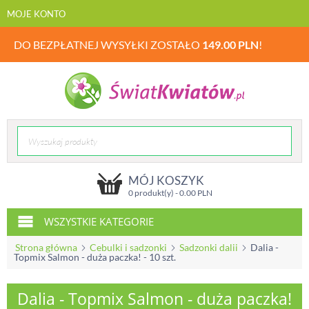
MOJE KONTO
DO BEZPŁATNEJ WYSYŁKI ZOSTAŁO
149.00
PLN
!
MÓJ KOSZYK
0 produkt(y) -
0.00
PLN
WSZYSTKIE KATEGORIE
Strona główna
Cebulki i sadzonki
Sadzonki dalii
Dalia -
Topmix Salmon - duża paczka! - 10 szt.
Dalia - Topmix Salmon - duża paczka!