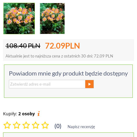
72.09
PLN
108.40
PLN
Aktualnie jest to najniższa cena z ostatnich 30 dni:
72.09
PLN
Powiadom mnie gdy produkt będzie dostępny
Kupiły:
2 osoby
(0)
Napisz recenzję