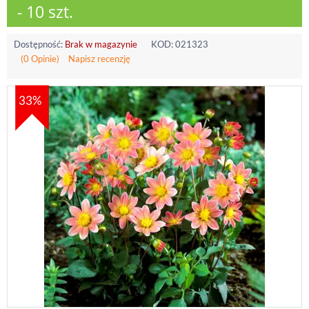
- 10 szt.
Dostępność:
Brak w magazynie
KOD:
021323
(0 Opinie)
Napisz recenzję
33%