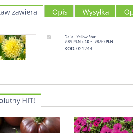
taw zawiera
Opis
Wysyłka
Op
Dalia - Yellow Star
9.89
PLN
x
10
=
98.90
PLN
KOD:
021244
olutny HIT!