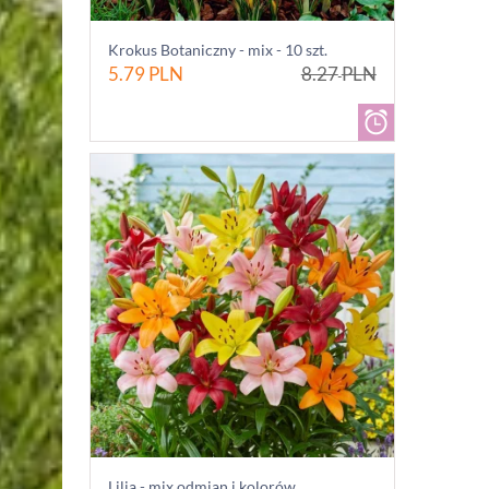
Krokus Botaniczny - mix - 10 szt.
5.79
PLN
8.27
PLN
Lilia - mix odmian i kolorów