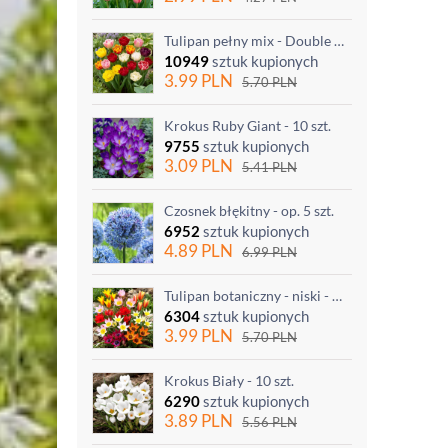
Tulipan pełny mix - Double mix - 5 szt.
10949
sztuk kupionych
3.99
PLN
5.70
PLN
Krokus Ruby Giant - 10 szt.
9755
sztuk kupionych
3.09
PLN
5.41
PLN
Czosnek błękitny - op. 5 szt.
6952
sztuk kupionych
4.89
PLN
6.99
PLN
Tulipan botaniczny - niski - mix kolorów - 5 szt.
6304
sztuk kupionych
3.99
PLN
5.70
PLN
Krokus Biały - 10 szt.
6290
sztuk kupionych
3.89
PLN
5.56
PLN