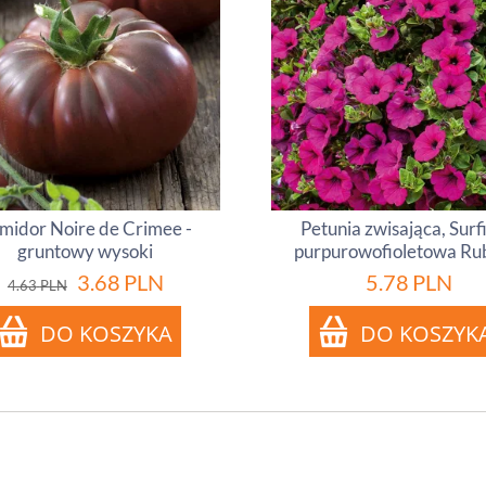
midor Noire de Crimee -
Petunia zwisająca, Surf
gruntowy wysoki
purpurowofioletowa Ru
3.68
PLN
5.78
PLN
4.63
PLN