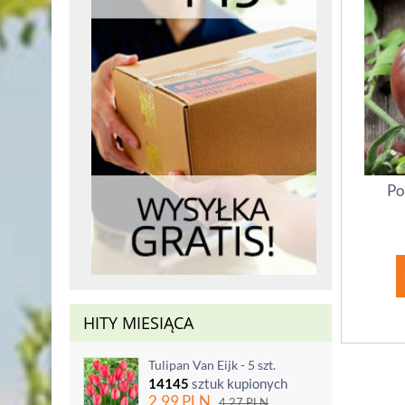
Po
HITY MIESIĄCA
Tulipan Van Eijk - 5 szt.
14145
sztuk kupionych
2.99
PLN
4.27
PLN