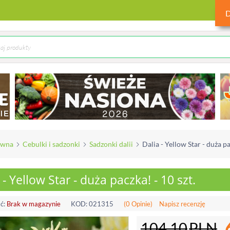
ówna
Cebulki i sadzonki
Sadzonki dalii
Dalia - Yellow Star - duża pa
 - Yellow Star - duża paczka! - 10 szt.
ć:
Brak w magazynie
KOD:
021315
(0 Opinie)
Napisz recenzję
104.10
PLN