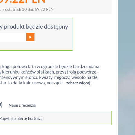
a z ostatnich 30 dni:
69.22
PLN
 produkt będzie dostępny
e druga połowa lata w ogrodzie będzie bardzo udana.
w kierunku końców płatkach, przystroją podwórze.
intensywnym słońcu kwiaty, migoczą wesoło na tle
Star to dalia kaktusowa, nosząca...
zobacz więcej..
0)
Napisz recenzję
 Zapytaj o ofertę hurtową!