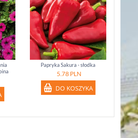
inia
Papryka Sakura - słodka
bina
5.78
PLN