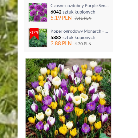
Czosnek ozdobny Purple Sensation - op. 3 szt.
6042
sztuk kupionych
5.19
PLN
7.41
PLN
Koper ogrodowy Monarch - po ścięciu odrasta
-17%
5882
sztuk kupionych
3.88
PLN
4.70
PLN