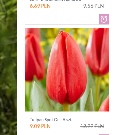
6.69
PLN
9.56
PLN
Tulipan Spot On - 5 szt.
9.09
PLN
12.99
PLN