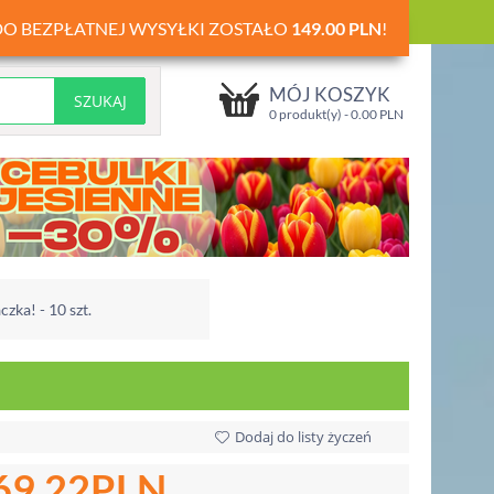
DO BEZPŁATNEJ WYSYŁKI ZOSTAŁO
149.00
PLN
!
MÓJ KOSZYK
0 produkt(y) -
0.00
PLN
czka! - 10 szt.
Dodaj do listy życzeń
69.22
PLN