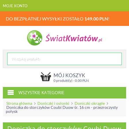
MOJE KONTO
DO BEZPŁATNEJ WYSYŁKI ZOSTAŁO
149.00
PLN
!
MÓJ KOSZYK
0 produkt(y) -
0.00
PLN
WSZYSTKIE KATEGORIE
Strona główna
Doniczki i osłonki
Doniczki okrągłe
Doniczka do storczyków Coubi Duow śr. 16 cm - przezroczysty
połysk
Doniczka do storczyków Coubi Duow