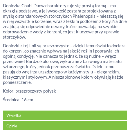
Doniczka Coubi Duow charakteryzuje się prostą formą – ma
okrągłą podstawę, a jej wysokość została zaprojektowana z
myślą o standardowych storczykach Phalenopsis – mieszczą się
w niej wszystkie korzenie, wraz z lekkim podłożem z kory. Na dnie
znajdują się odpowiednie otwory, które pozwalają na szybkie
odprowadzenie wody z korzeni, co jest kluczowe przy uprawie
storczyków.
Doniczki z tej linii są przezroczyste – dzięki temu światło dociera
do korzeni, co znacznie wpływa na jakość roślin i poprawia ich
ogólną kondycję. Nie oznacza to jednak, że są nudne – wręcz
przeciwnie! Bardzo kolorowe, wykonane z barwnego materiału
sztucznego, który jednak przepuszcza światło. Dzięki temu
pasują do wnętrza urządzonego w każdym stylu – eleganckim,
klasycznym i stylowym. A nieszablonowe kolory ożywiają każde
pomieszczenie.
Kolor: przezroczysty połysk
Średnica: 16 cm
Wysyłka
Opinie