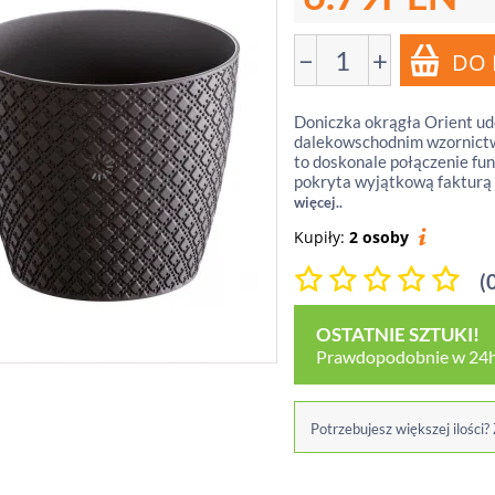
−
+
Doniczka okrągła Orient 
dalekowschodnim wzornictw
to doskonale połączenie fu
pokryta wyjątkową fakturą n
więcej..
Kupiły:
2 osoby
(
OSTATNIE SZTUKI!
Prawdopodobnie w 24h
Potrzebujesz większej ilości?