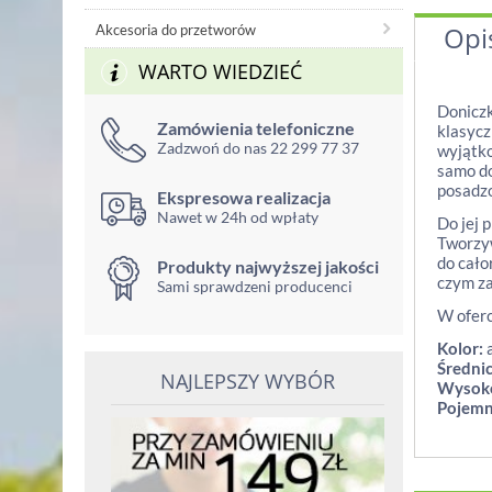
Opi
Akcesoria do przetworów
WARTO WIEDZIEĆ
Donicz
Zamówienia telefoniczne
klasycz
Zadzwoń do nas 22 299 77 37
wyjątko
samo do
posadzo
Ekspresowa realizacja
Nawet w 24h od wpłaty
Do jej 
Tworzyw
do cało
Produkty najwyższej jakości
czym za
Sami sprawdzeni producenci
W oferc
Kolor:
a
Średnic
NAJLEPSZY WYBÓR
Wysoko
Pojemn