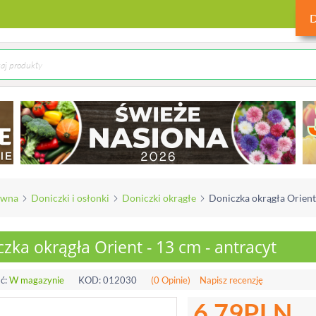
ówna
Doniczki i osłonki
Doniczki okrągłe
Doniczka okrągła Orient 
zka okrągła Orient - 13 cm - antracyt
ć:
W magazynie
KOD:
012030
(0 Opinie)
Napisz recenzję
6.79
PLN