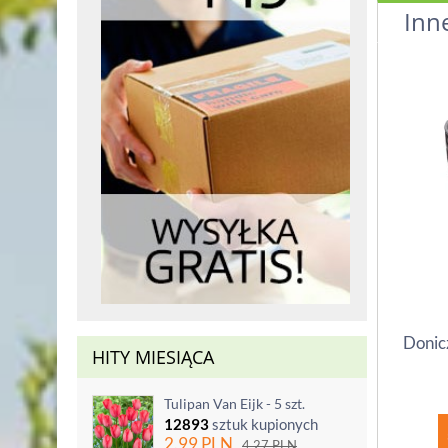
Inn
Donic
HITY MIESIĄCA
Tulipan Van Eijk - 5 szt.
12893
sztuk kupionych
2.99
PLN
4.27
PLN