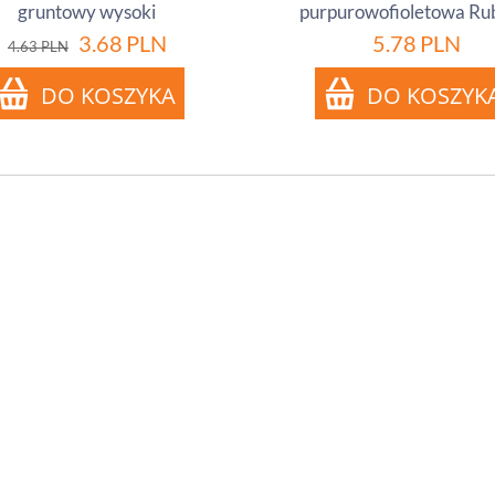
gruntowy wysoki
purpurowofioletowa Ru
3.68
PLN
5.78
PLN
4.63
PLN