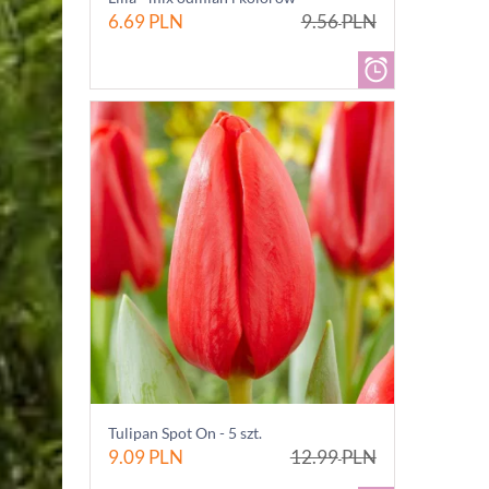
6.69
PLN
9.56
PLN
Tulipan Spot On - 5 szt.
9.09
PLN
12.99
PLN