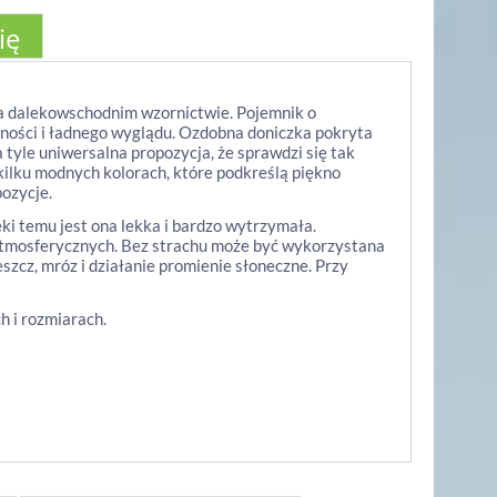
ię
 dalekowschodnim wzornictwie. Pojemnik o
lności i ładnego wyglądu. Ozdobna doniczka pokryta
 tyle uniwersalna propozycja, że sprawdzi się tak
ilku modnych kolorach, które podkreślą piękno
ozycje.
ki temu jest ona lekka i bardzo wytrzymała.
atmosferycznych. Bez strachu może być wykorzystana
szcz, mróz i działanie promienie słoneczne. Przy
h i rozmiarach.