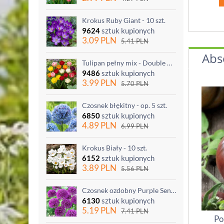
Krokus Ruby Giant - 10 szt.
9624
sztuk kupionych
3.09
PLN
5.41
PLN
Abs
Tulipan pełny mix - Double mix - 5 szt.
9486
sztuk kupionych
3.99
PLN
5.70
PLN
Czosnek błękitny - op. 5 szt.
6850
sztuk kupionych
4.89
PLN
6.99
PLN
Krokus Biały - 10 szt.
6152
sztuk kupionych
3.89
PLN
5.56
PLN
Czosnek ozdobny Purple Sensation - op. 3 szt.
6130
sztuk kupionych
5.19
PLN
7.41
PLN
Po