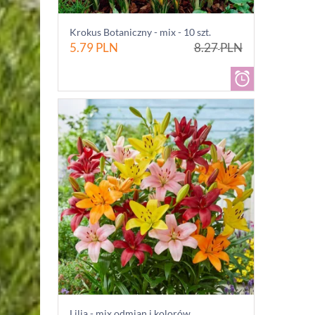
Krokus Botaniczny - mix - 10 szt.
5.79
PLN
8.27
PLN
Lilia - mix odmian i kolorów