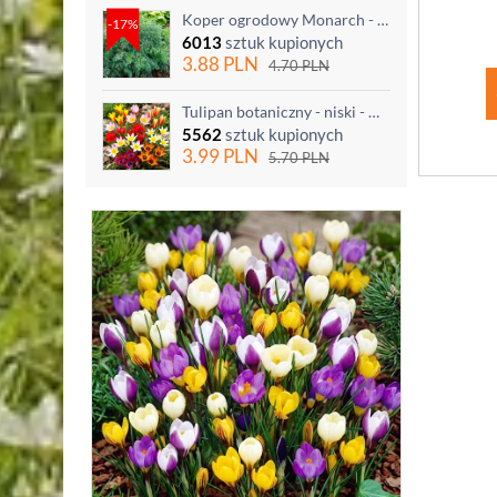
Koper ogrodowy Monarch - po ścięciu odrasta
-17%
6013
sztuk kupionych
3.88
PLN
4.70
PLN
Tulipan botaniczny - niski - mix kolorów - 5 szt.
5562
sztuk kupionych
3.99
PLN
5.70
PLN