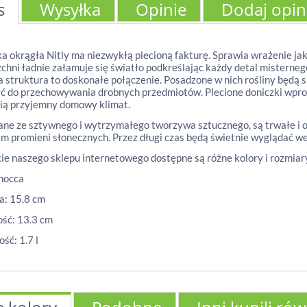
s
Wysyłka
Opinie
Dodaj opin
a okrągła Nitly ma niezwykłą plecioną fakturę. Sprawia wrażenie jakb
chni ładnie załamuje się światło podkreślając każdy detal misterneg
a struktura to doskonałe połączenie. Posadzone w nich rośliny będą 
ć do przechowywania drobnych przedmiotów. Plecione doniczki wpro
ią przyjemny domowy klimat.
e ze sztywnego i wytrzymałego tworzywa sztucznego, są trwałe i od
 promieni słonecznych. Przez długi czas będą świetnie wyglądać we w
ie naszego sklepu internetowego dostępne są różne kolory i rozmiar
mocca
a: 15.8 cm
ść: 13.3 cm
ść: 1.7 l