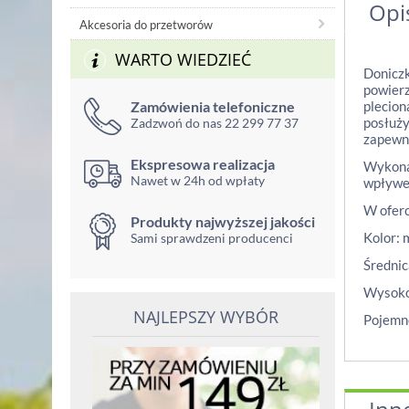
Opi
Akcesoria do przetworów
WARTO WIEDZIEĆ
Doniczk
powierz
Zamówienia telefoniczne
plecion
posłuży
Zadzwoń do nas 22 299 77 37
zapewn
Ekspresowa realizacja
Wykonan
Nawet w 24h od wpłaty
wpływem
W oferc
Produkty najwyższej jakości
Kolor: 
Sami sprawdzeni producenci
Średnic
Wysoko
NAJLEPSZY WYBÓR
Pojemno