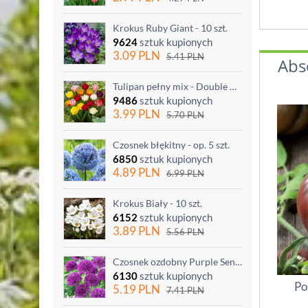
Krokus Ruby Giant - 10 szt.
9624
sztuk kupionych
3.09
PLN
5.41
PLN
Abs
Tulipan pełny mix - Double mix - 5 szt.
9486
sztuk kupionych
3.99
PLN
5.70
PLN
Czosnek błękitny - op. 5 szt.
6850
sztuk kupionych
4.89
PLN
6.99
PLN
Krokus Biały - 10 szt.
6152
sztuk kupionych
3.89
PLN
5.56
PLN
Czosnek ozdobny Purple Sensation - op. 3 szt.
6130
sztuk kupionych
Po
5.19
PLN
7.41
PLN