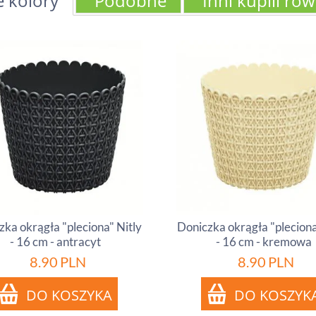
e kolory
Podobne
Inni kupili ró
zka okrągła "pleciona" Nitly
Doniczka okrągła "pleciona
- 16 cm - antracyt
- 16 cm - kremowa
8.90
PLN
8.90
PLN