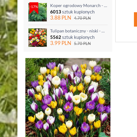
Koper ogrodowy Monarch - po ścięciu odrasta
-17%
6013
sztuk kupionych
3.88
PLN
4.70
PLN
Tulipan botaniczny - niski - mix kolorów - 5 szt.
5562
sztuk kupionych
3.99
PLN
5.70
PLN