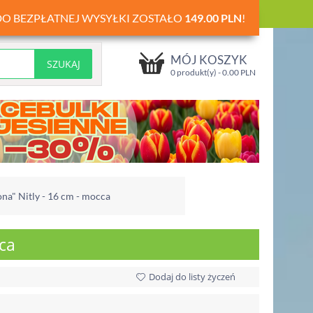
DO BEZPŁATNEJ WYSYŁKI ZOSTAŁO
149.00
PLN
!
MÓJ KOSZYK
0 produkt(y) -
0.00
PLN
na" Nitly - 16 cm - mocca
cca
Dodaj do listy życzeń