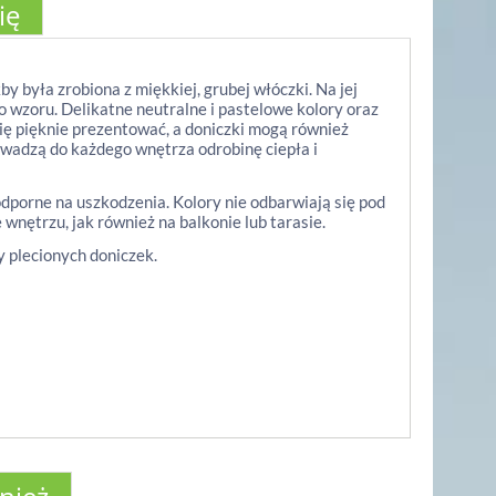
ię
y była zrobiona z miękkiej, grubej włóczki. Na jej
o wzoru. Delikatne neutralne i pastelowe kolory oraz
się pięknie prezentować, a doniczki mogą również
wadzą do każdego wnętrza odrobinę ciepła i
porne na uszkodzenia. Kolory nie odbarwiają się pod
nętrzu, jak również na balkonie lub tarasie.
y plecionych doniczek.