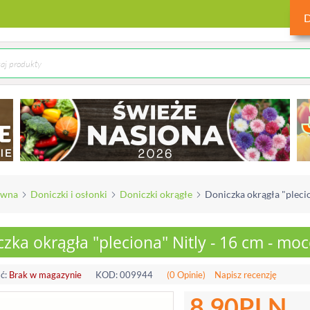
ówna
Doniczki i osłonki
Doniczki okrągłe
Doniczka okrągła "plecio
zka okrągła "pleciona" Nitly - 16 cm - mo
ć:
Brak w magazynie
KOD:
009944
(0 Opinie)
Napisz recenzję
8.90
PLN