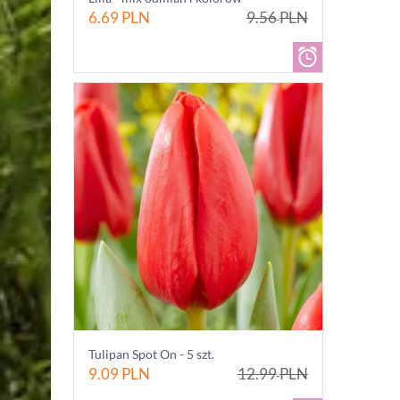
6.69
PLN
9.56
PLN
Tulipan Spot On - 5 szt.
9.09
PLN
12.99
PLN