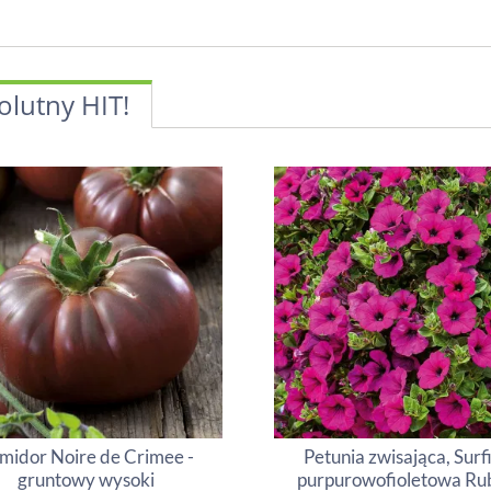
olutny HIT!
midor Noire de Crimee -
Petunia zwisająca, Surf
gruntowy wysoki
purpurowofioletowa Ru