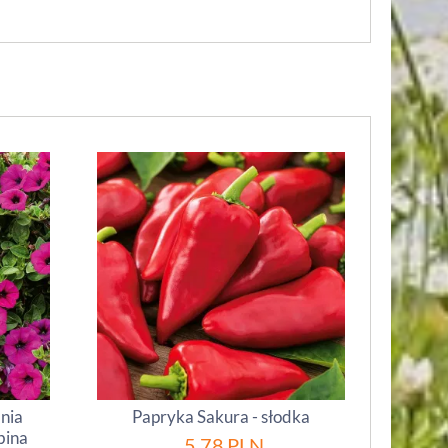
inia
Papryka Sakura - słodka
bina
5.78
PLN