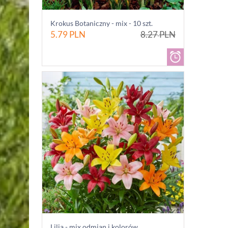
Krokus Botaniczny - mix - 10 szt.
5.79
PLN
8.27
PLN
Lilia - mix odmian i kolorów