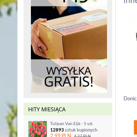
Inn
Donic
HITY MIESIĄCA
Tulipan Van Eijk - 5 szt.
12893
sztuk kupionych
2.99
PLN
4.27
PLN