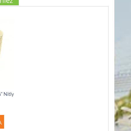
wnież
" Nitly