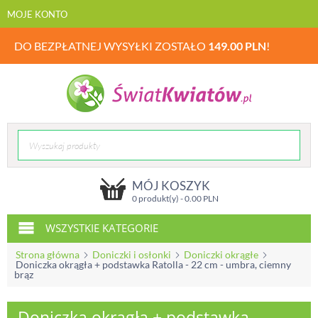
MOJE KONTO
DO BEZPŁATNEJ WYSYŁKI ZOSTAŁO
149.00
PLN
!
MÓJ KOSZYK
0 produkt(y) -
0.00
PLN
WSZYSTKIE KATEGORIE
Strona główna
Doniczki i osłonki
Doniczki okrągłe
Doniczka okrągła + podstawka Ratolla - 22 cm - umbra, ciemny
brąz
Doniczka okrągła + podstawka