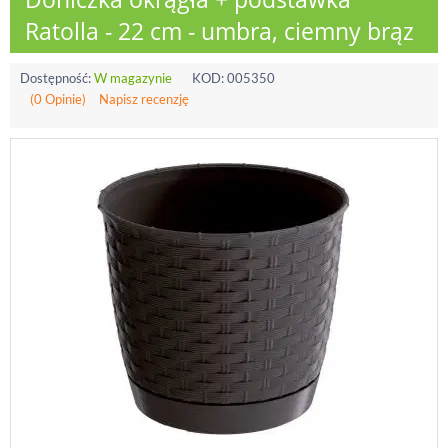
Ratolla - 22 cm - umbra, ciemny brąz
Dostępność:
W magazynie
KOD:
005350
(0 Opinie)
Napisz recenzję