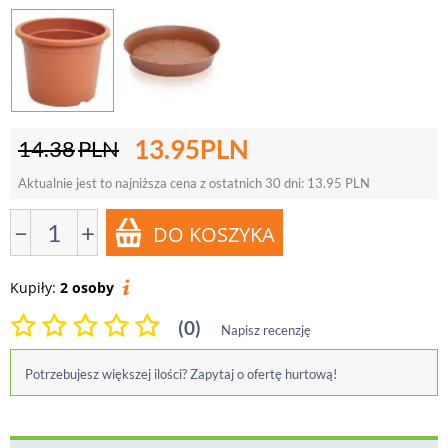
13.95
PLN
14.38
PLN
Aktualnie jest to najniższa cena z ostatnich 30 dni:
13.95
PLN
−
+
Kupiły:
2 osoby
(0)
Napisz recenzję
Potrzebujesz większej ilości? Zapytaj o ofertę hurtową!