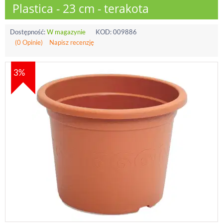
Plastica - 23 cm - terakota
Dostępność:
W magazynie
KOD:
009886
(0 Opinie)
Napisz recenzję
3%