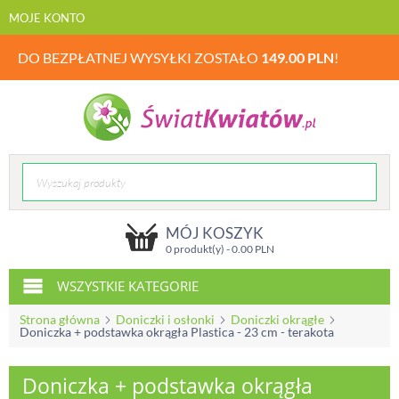
MOJE KONTO
DO BEZPŁATNEJ WYSYŁKI ZOSTAŁO
149.00
PLN
!
MÓJ KOSZYK
0 produkt(y) -
0.00
PLN
WSZYSTKIE KATEGORIE
Strona główna
Doniczki i osłonki
Doniczki okrągłe
Doniczka + podstawka okrągła Plastica - 23 cm - terakota
Doniczka + podstawka okrągła