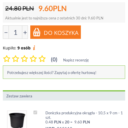
9.60
PLN
24.80
PLN
Aktualnie jest to najniższa cena z ostatnich 30 dni:
9.60
PLN
−
+
Kupiło:
9 osób
(0)
Napisz recenzję
Potrzebujesz większej ilości? Zapytaj o ofertę hurtową!
Zestaw zawiera
Doniczka produkcyjna okrągła - 10,5 x 9 cm - 1
szt.
0.48
PLN
x
20
=
9.60
PLN