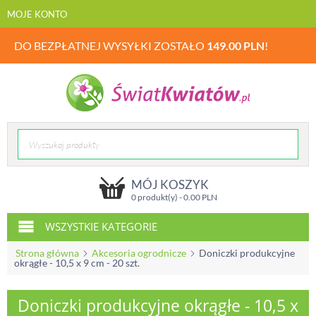
MOJE KONTO
DO BEZPŁATNEJ WYSYŁKI ZOSTAŁO
149.00
PLN
!
MÓJ KOSZYK
0 produkt(y) -
0.00
PLN
WSZYSTKIE KATEGORIE
Strona główna
Akcesoria ogrodnicze
Doniczki produkcyjne
okrągłe - 10,5 x 9 cm - 20 szt.
Doniczki produkcyjne okrągłe - 10,5 x