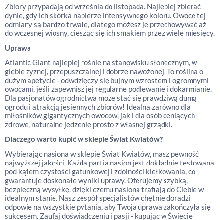
Zbiory przypadają od września do listopada. Najlepiej zbierać
dynie, gdy ich skórka nabierze intensywnego koloru. Owoce tej
odmiany są bardzo trwałe, dlatego możesz je przechowywać aż
do wczesnej wiosny, ciesząc się ich smakiem przez wiele miesięcy.
Uprawa
Atlantic Giant najlepiej rośnie na stanowisku słonecznym, w
glebie żyznej, przepuszczalnej i dobrze nawożonej. To roślina o
dużym apetycie - odwdzięczy się bujnym wzrostem i ogromnymi
owocami, jeśli zapewnisz jej regularne podlewanie i dokarmianie.
Dla pasjonatów ogrodnictwa może stać się prawdziwą dumą
ogrodu i atrakcją jesiennych zbiorów! Idealna zarówno dla
miłośników gigantycznych owoców, jak i dla osób ceniących
zdrowe, naturalne jedzenie prosto z własnej grządki.
Dlaczego warto kupić w sklepie Świat Kwiatów?
Wybierając nasiona w sklepie Świat Kwiatów, masz pewność
najwyższej jakości. Każda partia nasion jest dokładnie testowana
pod kątem czystości gatunkowej i zdolności kiełkowania, co
gwarantuje doskonałe wyniki uprawy. Oferujemy szybką,
bezpieczną wysyłkę, dzięki czemu nasiona trafiają do Ciebie w
idealnym stanie. Nasz zespół specjalistów chętnie doradzi i
odpowie na wszystkie pytania, aby Twoja uprawa zakończyła się
sukcesem. Zaufaj doświadczeniu i pasji - kupując w Świecie