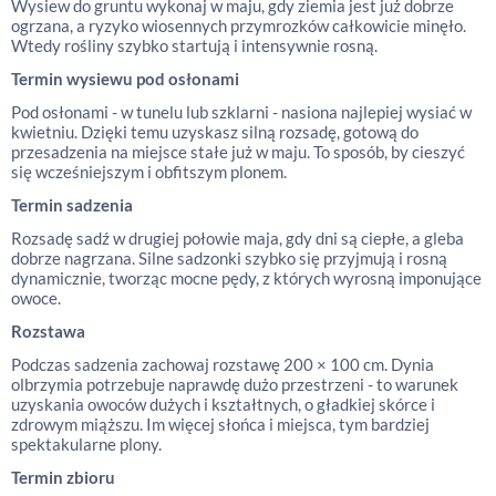
Wysiew do gruntu wykonaj w maju, gdy ziemia jest już dobrze
ogrzana, a ryzyko wiosennych przymrozków całkowicie minęło.
Wtedy rośliny szybko startują i intensywnie rosną.
Termin wysiewu pod osłonami
Pod osłonami - w tunelu lub szklarni - nasiona najlepiej wysiać w
kwietniu. Dzięki temu uzyskasz silną rozsadę, gotową do
przesadzenia na miejsce stałe już w maju. To sposób, by cieszyć
się wcześniejszym i obfitszym plonem.
Termin sadzenia
Rozsadę sadź w drugiej połowie maja, gdy dni są ciepłe, a gleba
dobrze nagrzana. Silne sadzonki szybko się przyjmują i rosną
dynamicznie, tworząc mocne pędy, z których wyrosną imponujące
owoce.
Rozstawa
Podczas sadzenia zachowaj rozstawę 200 × 100 cm. Dynia
olbrzymia potrzebuje naprawdę dużo przestrzeni - to warunek
uzyskania owoców dużych i kształtnych, o gładkiej skórce i
zdrowym miąższu. Im więcej słońca i miejsca, tym bardziej
spektakularne plony.
Termin zbioru