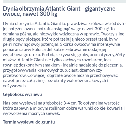
Dynia olbrzymia Atlantic Giant - gigantyczne
owoce, nawet 300 kg
Dynia olbrzymia Atlantic Giant to prawdziwa królowa wśród dyń -
jej potężne owoce potrafią osiągnąć wagę nawet 300 kg! To
odmiana późna, ale niezwykle wdzięczna w uprawie. Tworzy silne,
długie pędy płożące, które potrzebują nieco przestrzeni, by w
pełni rozwinąć swój potencjał. Skórka owoców ma intensywnie
pomarańczowy kolor, a delikatne żebrowanie dodaje jej
wyjątkowego uroku. Pod nią skrywa się gruby, aromatyczny,żółty
miąższ. Atlantic Giant nie tylko zachwyca rozmiarem, lecz
również doskonałym smakiem - idealnie nadaje się do pieczenia,
przygotowywania kremowych zup, ciast, dżemów czy
przetworów. Co więcej, dojrzałe owoce można przechowywać
nawet przez całą zimę, bez utraty walorów smakowych i
odżywczych.
Głębokość wysiewu
Nasiona wysiewaj na głębokość 3-4 cm. To optymalna wartość,
która zapewnia młodym roślinom dobre warunki do kiełkowania i
wytworzenia mocnych siewek.
Termin wysiewu do gruntu