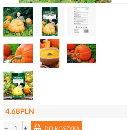
4.68
PLN
−
+