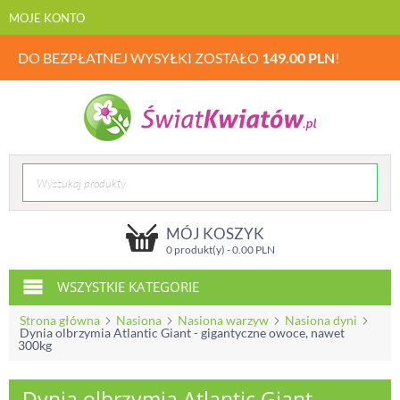
MOJE KONTO
DO BEZPŁATNEJ WYSYŁKI ZOSTAŁO
149.00
PLN
!
MÓJ KOSZYK
0 produkt(y) -
0.00
PLN
WSZYSTKIE KATEGORIE
Strona główna
Nasiona
Nasiona warzyw
Nasiona dyni
Dynia olbrzymia Atlantic Giant - gigantyczne owoce, nawet
300kg
Dynia olbrzymia Atlantic Giant -