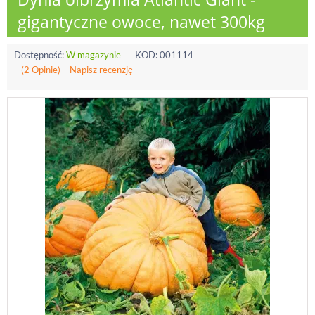
gigantyczne owoce, nawet 300kg
Dostępność:
W magazynie
KOD:
001114
(2 Opinie)
Napisz recenzję