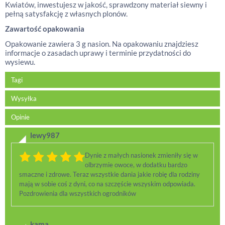
Kwiatów, inwestujesz w jakość, sprawdzony materiał siewny i
pełną satysfakcję z własnych plonów.
Zawartość opakowania
Opakowanie zawiera 3 g nasion. Na opakowaniu znajdziesz
informacje o zasadach uprawy i terminie przydatności do
wysiewu.
Tagi
Wysyłka
Opinie
lewy987
Dynie z małych nasionek zmieniły się w
olbrzymie owoce, w dodatku bardzo
smaczne i zdrowe. Teraz wszystkie dania jakie robię dla rodziny
mają w sobie coś z dyni, co na szczęście wszyskim odpowiada.
Pozdrowienia dla wszystkich ogrodników
kama