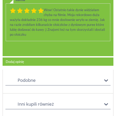
Wow! Ostatnio takie dynie widziałam
chyba na filmie. Moja rekordowo duża
ważyła dokładnie 236 kg co mnie dosłownie wryło w ziemię. Jak
na razie zrobiłam kilkanaście słoiczków z dyniowym puree które
lubię dodawać do kawy ;) Znajomi też na tym skorzystali i dostali
po słoiczku
Dodaj opinię
Podobne
Inni kupili również