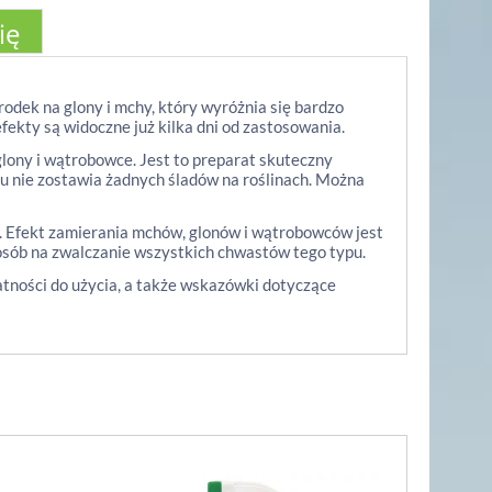
ię
rodek na glony i mchy, który wyróżnia się bardzo
fekty są widoczne już kilka dni od zastosowania.
glony i wątrobowce. Jest to preparat skuteczny
iu nie zostawia żadnych śladów na roślinach. Można
 Efekt zamierania mchów, glonów i wątrobowców jest
posób na zwalczanie wszystkich chwastów tego typu.
tności do użycia, a także wskazówki dotyczące