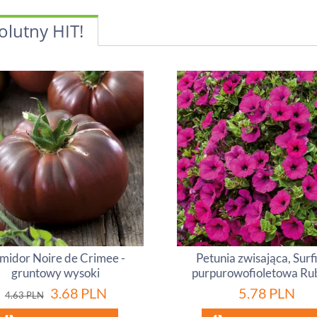
olutny HIT!
midor Noire de Crimee -
Petunia zwisająca, Surf
gruntowy wysoki
purpurowofioletowa Ru
3.68
PLN
5.78
PLN
4.63
PLN