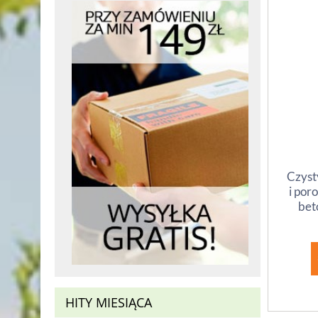
Czyst
i por
beto
HITY MIESIĄCA