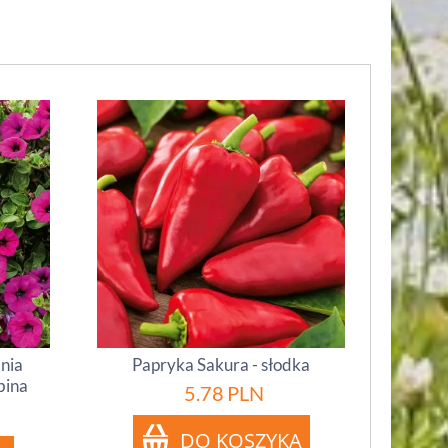
inia
Papryka Sakura - słodka
bina
5.78
PLN