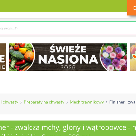
 i chwasty
Preparaty na chwasty
Mech trawnikowy
Finisher - zwa
her - zwalcza mchy, glony i wątrobowce - 