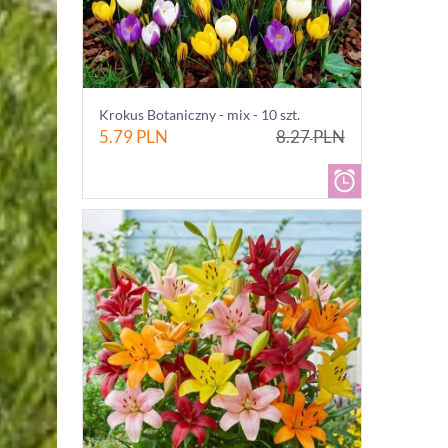
Krokus Botaniczny - mix - 10 szt.
5.79
PLN
8.27
PLN