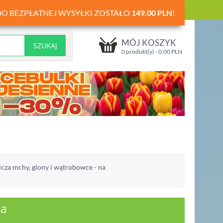
DO BEZPŁATNEJ WYSYŁKI ZOSTAŁO
149.00
PLN
!
MÓJ KOSZYK
0 produkt(y) -
0.00
PLN
lcza mchy, glony i wątrobowce - na
na