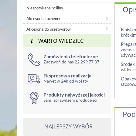
Opi
Niespotykane rośliny
Akcesoria kuchenne
Akcesoria do przetworów
Finishe
krótkim
WARTO WIEDZIEĆ
Prepara
zwłaszc
używać 
Zamówienia telefoniczne
Zadzwoń do nas 22 299 77 37
Środek 
widoczn
Ekspresowa realizacja
Opakowa
Nawet w 24h od wpłaty
stosow
Produkty najwyższej jakości
Sami sprawdzeni producenci
Pod
NAJLEPSZY WYBÓR