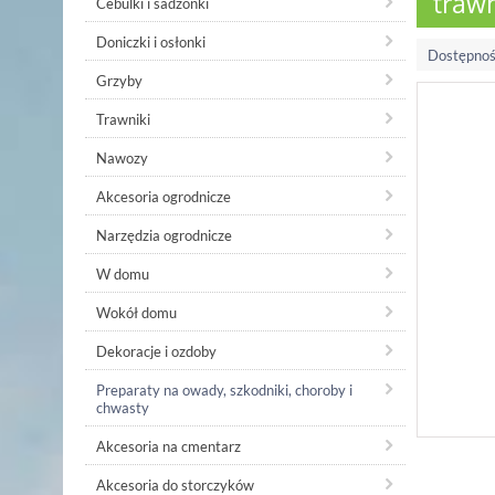
trawn
Cebulki i sadzonki
Doniczki i osłonki
Dostępnoś
Grzyby
Trawniki
Nawozy
Akcesoria ogrodnicze
Narzędzia ogrodnicze
W domu
Wokół domu
Dekoracje i ozdoby
Preparaty na owady, szkodniki, choroby i
chwasty
Akcesoria na cmentarz
Akcesoria do storczyków