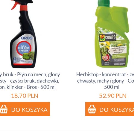
y bruk - Płyn na mech, glony
Herbistop - koncentrat - 
osty - czyści bruk, dachówki,
chwasty, mchy i glony - C
n, klinkier - Bros - 500 ml
500 ml
18.70
PLN
52.90
PLN