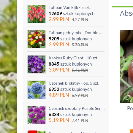
Tulipan Van Eijk - 5 szt.
Abs
12609
sztuk kupionych
2.99
PLN
4.27
PLN
Tulipan pełny mix - Double mix - 5 szt.
9209
sztuk kupionych
3.99
PLN
5.70
PLN
Krokus Ruby Giant - 10 szt.
8845
sztuk kupionych
3.09
PLN
5.41
PLN
Czosnek błękitny - op. 5 szt.
6952
sztuk kupionych
4.89
PLN
6.99
PLN
Po
Czosnek ozdobny Purple Sensation - op. 3 szt.
6334
sztuk kupionych
5.19
PLN
7.41
PLN