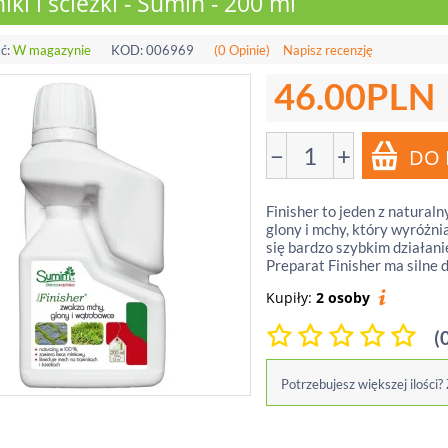
iki i ścieżki - Sumin - 200 ml
ć:
W magazynie
KOD:
006969
(0 Opinie)
Napisz recenzję
46.00
PLN
−
+
Finisher to jeden z natural
glony i mchy, który wyróżni
się bardzo szybkim działani
Preparat Finisher ma silne d
Kupiły:
2 osoby
(
Potrzebujesz większej ilości?