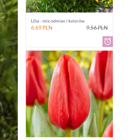
Lilia - mix odmian i kolorów
6.69
PLN
9.56
PLN