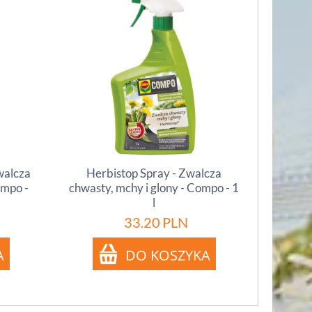
zwalcza
Herbistop Spray - Zwalcza
ompo -
chwasty, mchy i glony - Compo - 1
l
33.20
PLN