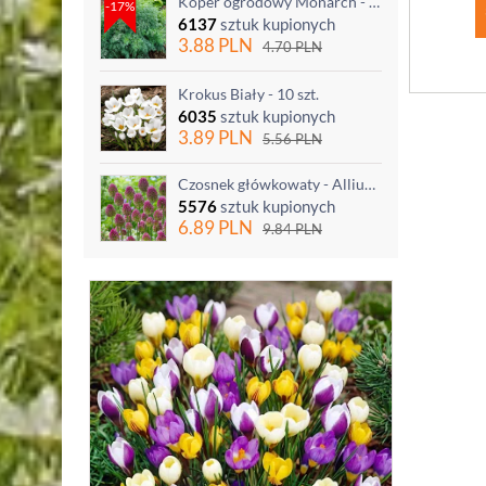
Koper ogrodowy Monarch - po ścięciu odrasta
-17%
6137
sztuk kupionych
3.88
PLN
4.70
PLN
Krokus Biały - 10 szt.
6035
sztuk kupionych
3.89
PLN
5.56
PLN
Czosnek główkowaty - Allium sphaerocephalon - 20 szt.
5576
sztuk kupionych
6.89
PLN
9.84
PLN