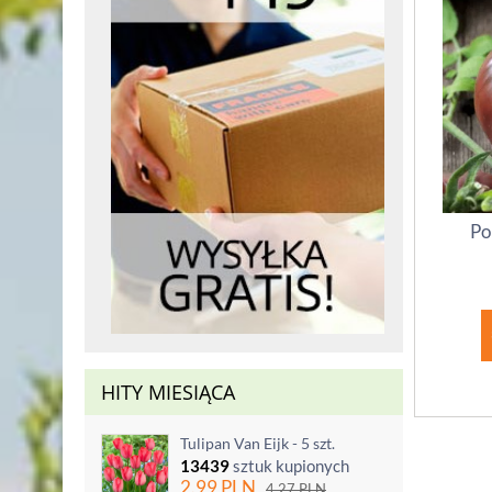
Po
HITY MIESIĄCA
Tulipan Van Eijk - 5 szt.
13439
sztuk kupionych
2.99
PLN
4.27
PLN