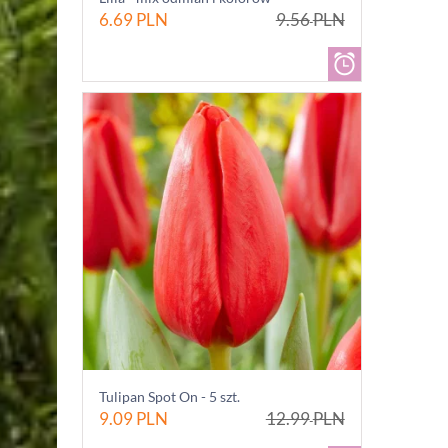
6.69
PLN
9.56
PLN
Tulipan Spot On - 5 szt.
9.09
PLN
12.99
PLN