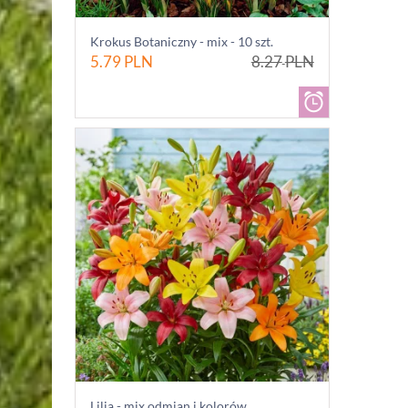
Krokus Botaniczny - mix - 10 szt.
5.79
PLN
8.27
PLN
Lilia - mix odmian i kolorów