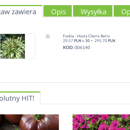
taw zawiera
Opis
Wysyłka
Op
Funkia - Hosta Cherry Berry
29.57
PLN
x
10
=
295.70
PLN
KOD:
006140
olutny HIT!