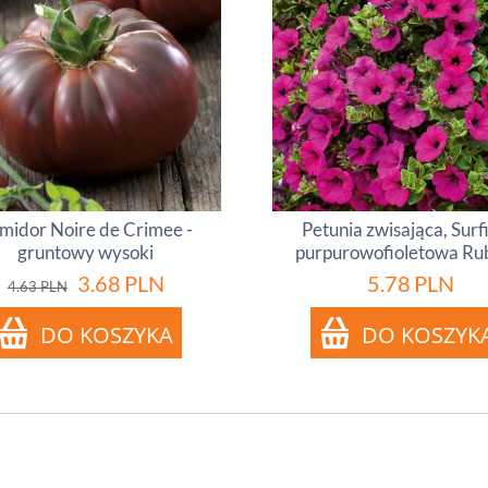
midor Noire de Crimee -
Petunia zwisająca, Surf
gruntowy wysoki
purpurowofioletowa Ru
3.68
PLN
5.78
PLN
4.63
PLN