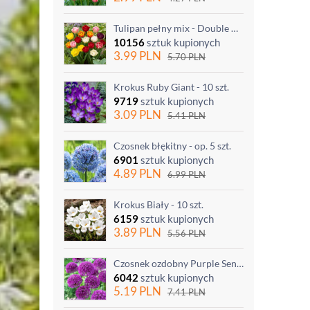
Tulipan pełny mix - Double mix - 5 szt.
10156
sztuk kupionych
3.99
PLN
5.70
PLN
Krokus Ruby Giant - 10 szt.
9719
sztuk kupionych
3.09
PLN
5.41
PLN
Czosnek błękitny - op. 5 szt.
6901
sztuk kupionych
4.89
PLN
6.99
PLN
Krokus Biały - 10 szt.
6159
sztuk kupionych
3.89
PLN
5.56
PLN
Czosnek ozdobny Purple Sensation - op. 3 szt.
6042
sztuk kupionych
5.19
PLN
7.41
PLN