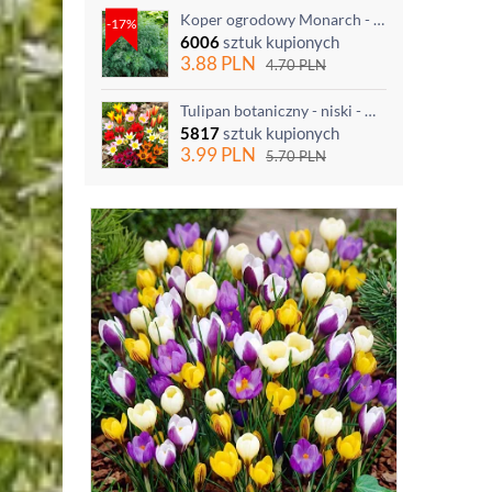
Koper ogrodowy Monarch - po ścięciu odrasta
-17%
6006
sztuk kupionych
3.88
PLN
4.70
PLN
Tulipan botaniczny - niski - mix kolorów - 5 szt.
5817
sztuk kupionych
3.99
PLN
5.70
PLN