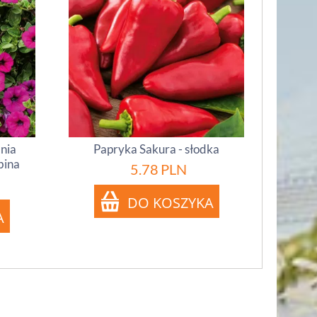
inia
Papryka Sakura - słodka
bina
5.78
PLN