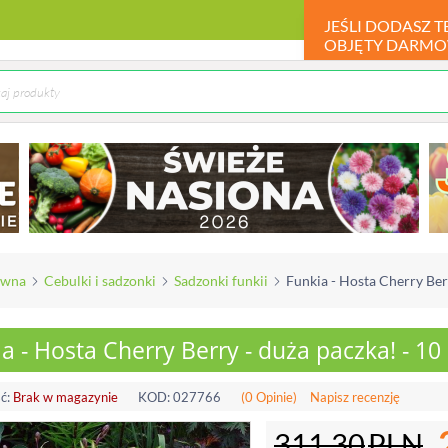
JEŚLI DODASZ 
OBJĘTY DARMO
ówna
Cebulki i sadzonki
Sadzonki funkii
Funkia - Hosta Cherry Berr
a - Hosta Cherry Berry - duża paczka! - 10 
ć:
Brak w magazynie
KOD:
027766
(0 Opinie)
Napisz recenzję
311.30
PLN