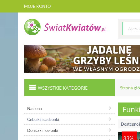
MOJE KONTO
WSZYSTKIE KATEGORIE
Strona gł
Funki
Nasiona
Cebulki i sadzonki
Dostępnoś
Doniczki i osłonki
33%