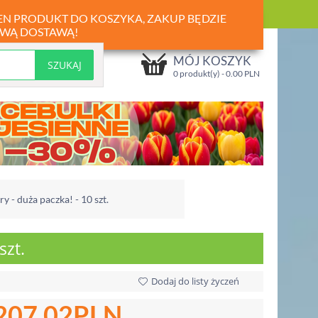
TEN PRODUKT DO KOSZYKA, ZAKUP BĘDZIE
WĄ DOSTAWĄ!
MÓJ KOSZYK
0 produkt(y) -
0.00
PLN
y - duża paczka! - 10 szt.
szt.
Dodaj do listy życzeń
207.02
PLN