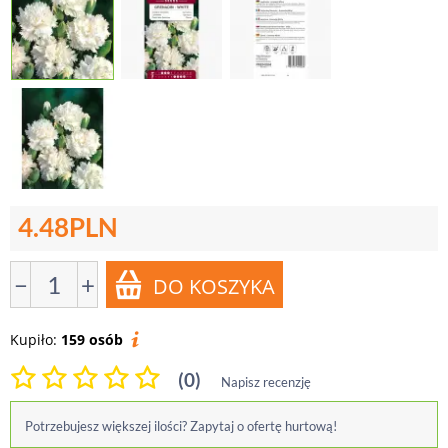
4.48
PLN
−
+
Kupiło:
159 osób
(0)
Napisz recenzję
Potrzebujesz większej ilości? Zapytaj o ofertę hurtową!