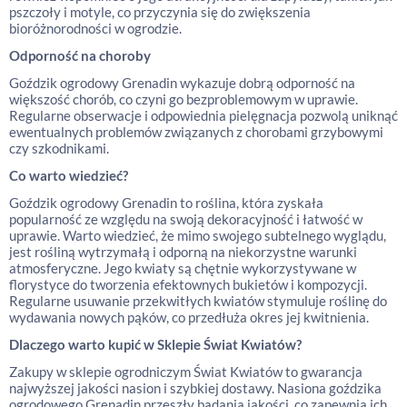
pszczoły i motyle, co przyczynia się do zwiększenia
bioróżnorodności w ogrodzie.
Odporność na choroby
Goździk ogrodowy Grenadin wykazuje dobrą odporność na
większość chorób, co czyni go bezproblemowym w uprawie.
Regularne obserwacje i odpowiednia pielęgnacja pozwolą uniknąć
ewentualnych problemów związanych z chorobami grzybowymi
czy szkodnikami.
Co warto wiedzieć?
Goździk ogrodowy Grenadin to roślina, która zyskała
popularność ze względu na swoją dekoracyjność i łatwość w
uprawie. Warto wiedzieć, że mimo swojego subtelnego wyglądu,
jest rośliną wytrzymałą i odporną na niekorzystne warunki
atmosferyczne. Jego kwiaty są chętnie wykorzystywane w
florystyce do tworzenia efektownych bukietów i kompozycji.
Regularne usuwanie przekwitłych kwiatów stymuluje roślinę do
wydawania nowych pąków, co przedłuża okres jej kwitnienia.
Dlaczego warto kupić w Sklepie Świat Kwiatów?
Zakupy w sklepie ogrodniczym Świat Kwiatów to gwarancja
najwyższej jakości nasion i szybkiej dostawy. Nasiona goździka
ogrodowego Grenadin przeszły badania jakości, co zapewnia ich