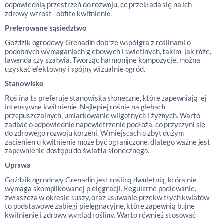
odpowiednią przestrzeń do rozwoju, co przekłada się na ich
zdrowy wzrost i obfite kwitnienie.
Preferowane sąsiedztwo
Goździk ogrodowy Grenadin dobrze współgra z roślinami o
podobnych wymaganiach glebowych i świetlnych, takimi jak róże,
lawenda czy szałwia. Tworząc harmonijne kompozycje, można
uzyskać efektowny i spójny wizualnie ogród.
Stanowisko
Roślina ta preferuje stanowiska słoneczne, które zapewniają jej
intensywne kwitnienie. Najlepiej rośnie na glebach
przepuszczalnych, umiarkowanie wilgotnych i żyznych. Warto
zadbać o odpowiednie napowietrzenie podłoża, co przyczyni się
do zdrowego rozwoju korzeni. W miejscach o zbyt dużym
zacienieniu kwitnienie może być ograniczone, dlatego ważne jest
zapewnienie dostępu do światła słonecznego.
Uprawa
Goździk ogrodowy Grenadin jest rośliną dwuletnią, która nie
wymaga skomplikowanej pielęgnacji. Regularne podlewanie,
zwłaszcza w okresie suszy, oraz usuwanie przekwitłych kwiatów
to podstawowe zabiegi pielęgnacyjne, które zapewnią bujne
kwitnienie i zdrowy wygląd rośliny. Warto również stosować