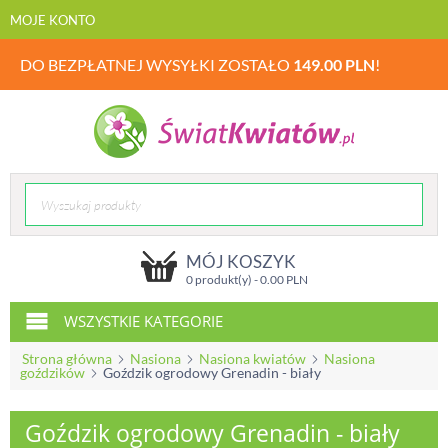
MOJE KONTO
DO BEZPŁATNEJ WYSYŁKI ZOSTAŁO
149.00
PLN
!
MÓJ KOSZYK
0 produkt(y) -
0.00
PLN
WSZYSTKIE KATEGORIE
Strona główna
Nasiona
Nasiona kwiatów
Nasiona
goździków
Goździk ogrodowy Grenadin - biały
Goździk ogrodowy Grenadin - biały