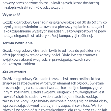
nawozy przeznaczone do roślin kwitnących, które dostarczą
niezbędnych składników odżywczych.
Wysokość
Goździk ogrodowy Grenadin osiąga wysokość od 30 do 60 cm, co
czyni go odpowiednim zarówno na pierwszym planie rabat, jak i
jako uzupełnienie wyższych nasadzeń. Jego wyprostowane pędy
nadają elegancji i struktury każdej kompozycji roślinnej.
Termin kwitnienia
Goździk ogrodowy Grenadin kwitnie od lipca do października,
oferując długi okres dekoracyjności. Białe kwiaty stanowią
wyjątkowy akcent w ogrodzie, przyciągając wzrok swoim
delikatnym urokiem.
Zastosowanie
Goździk ogrodowy Grenadin to wszechstronna roślina, która
znajduje zastosowanie w różnych elementach ogrodu. Świetnie
prezentuje się na rabatach, tworząc harmonijne kompozycje z
innymi roślinami. Dzięki swojemu eleganckiemu wyglądowi jest
również chętnie sadzony w donicach i pojemnikach, zdobiąc
tarasy i balkony. Jego kwiaty doskonale nadają się na kwiat cięty,
wprowadzając do wnętrz przyjemny zapach i świeżość. Warto
również wspomnieć o jego atrakcyjności dla zapylaczy, takich jak