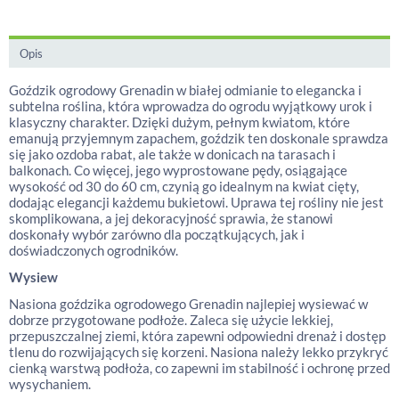
Opis
Goździk ogrodowy Grenadin w białej odmianie to elegancka i
subtelna roślina, która wprowadza do ogrodu wyjątkowy urok i
klasyczny charakter. Dzięki dużym, pełnym kwiatom, które
emanują przyjemnym zapachem, goździk ten doskonale sprawdza
się jako ozdoba rabat, ale także w donicach na tarasach i
balkonach. Co więcej, jego wyprostowane pędy, osiągające
wysokość od 30 do 60 cm, czynią go idealnym na kwiat cięty,
dodając elegancji każdemu bukietowi. Uprawa tej rośliny nie jest
skomplikowana, a jej dekoracyjność sprawia, że stanowi
doskonały wybór zarówno dla początkujących, jak i
doświadczonych ogrodników.
Wysiew
Nasiona goździka ogrodowego Grenadin najlepiej wysiewać w
dobrze przygotowane podłoże. Zaleca się użycie lekkiej,
przepuszczalnej ziemi, która zapewni odpowiedni drenaż i dostęp
tlenu do rozwijających się korzeni. Nasiona należy lekko przykryć
cienką warstwą podłoża, co zapewni im stabilność i ochronę przed
wysychaniem.