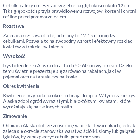
Cebulki należy umieszczać w glebie na głębokości około 12 cm.
Taka głębokość sprzyja prawidłowemu rozwojowi korzeni i chroni
roślinę przed przemarznięciem.
Rozstawa
Zalecana rozstawa dla tej odmiany to 12-15 cm między
cebulkami. Pozwala to na swobodny wzrost i efektowny rozkład
kwiatów w trakcie kwitnienia.
Wysokość
Irys holenderski Alaska dorasta do 50-60 cm wysokości. Dzięki
temu świetnie prezentuje się zarówno na rabatach, jak i w
pojemnikach na tarasie czy balkonie.
Okres kwitnienia
Kwitnienie przypada na okres od maja do lipca. W tym czasie irys
Alaska zdobi ogród wyrazistymi, biało-żółtymi kwiatami, które
wyróżniają się na tle innych roślin.
Zimowanie
Odmiana Alaska dobrze znosi zimę w polskich warunkach, jednak
zaleca się okrycie stanowiska warstwą ściółki, słomy lub gałązek
iglaków, by zabezpieczyć cebulki przed mrozem.