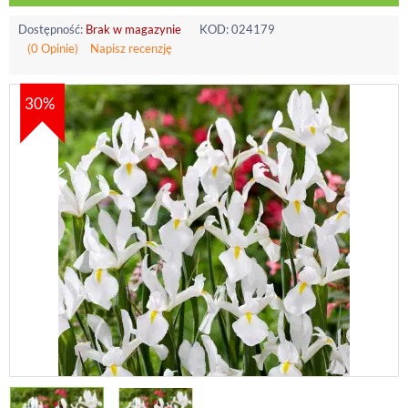
Dostępność:
Brak w magazynie
KOD:
024179
(0 Opinie)
Napisz recenzję
30%