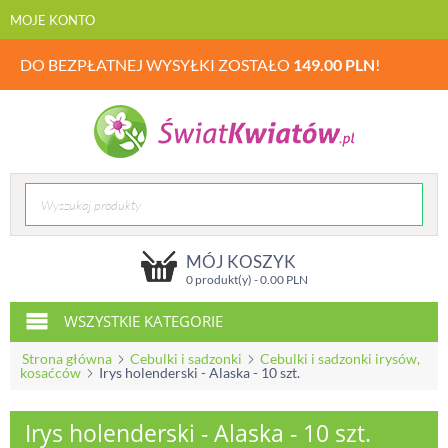
MOJE KONTO
DO BEZPŁATNEJ WYSYŁKI ZOSTAŁO
149.00
PLN
!
MÓJ KOSZYK
0 produkt(y) -
0.00
PLN
WSZYSTKIE KATEGORIE
Strona główna
Cebulki i sadzonki
Cebulki i sadzonki irysów,
kosaćców
Irys holenderski - Alaska - 10 szt.
Irys holenderski - Alaska - 10 szt.