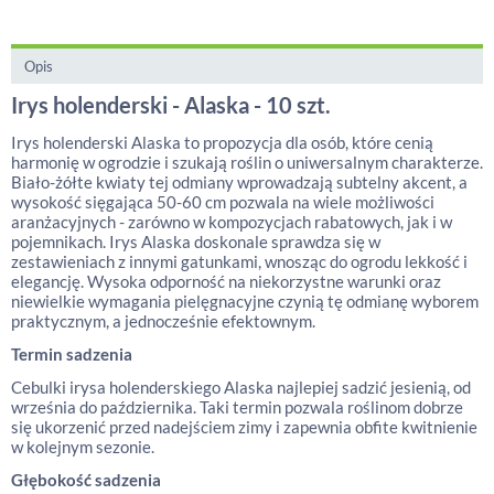
Opis
Irys holenderski - Alaska - 10 szt.
Irys holenderski Alaska to propozycja dla osób, które cenią
harmonię w ogrodzie i szukają roślin o uniwersalnym charakterze.
Biało-żółte kwiaty tej odmiany wprowadzają subtelny akcent, a
wysokość sięgająca 50-60 cm pozwala na wiele możliwości
aranżacyjnych - zarówno w kompozycjach rabatowych, jak i w
pojemnikach. Irys Alaska doskonale sprawdza się w
zestawieniach z innymi gatunkami, wnosząc do ogrodu lekkość i
elegancję. Wysoka odporność na niekorzystne warunki oraz
niewielkie wymagania pielęgnacyjne czynią tę odmianę wyborem
praktycznym, a jednocześnie efektownym.
Termin sadzenia
Cebulki irysa holenderskiego Alaska najlepiej sadzić jesienią, od
września do października. Taki termin pozwala roślinom dobrze
się ukorzenić przed nadejściem zimy i zapewnia obfite kwitnienie
w kolejnym sezonie.
Głębokość sadzenia