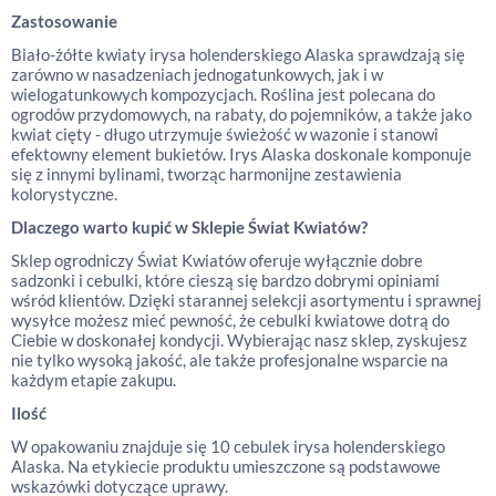
Zastosowanie
Biało-żółte kwiaty irysa holenderskiego Alaska sprawdzają się
zarówno w nasadzeniach jednogatunkowych, jak i w
wielogatunkowych kompozycjach. Roślina jest polecana do
ogrodów przydomowych, na rabaty, do pojemników, a także jako
kwiat cięty - długo utrzymuje świeżość w wazonie i stanowi
efektowny element bukietów. Irys Alaska doskonale komponuje
się z innymi bylinami, tworząc harmonijne zestawienia
kolorystyczne.
Dlaczego warto kupić w Sklepie Świat Kwiatów?
Sklep ogrodniczy Świat Kwiatów oferuje wyłącznie dobre
sadzonki i cebulki, które cieszą się bardzo dobrymi opiniami
wśród klientów. Dzięki starannej selekcji asortymentu i sprawnej
wysyłce możesz mieć pewność, że cebulki kwiatowe dotrą do
Ciebie w doskonałej kondycji. Wybierając nasz sklep, zyskujesz
nie tylko wysoką jakość, ale także profesjonalne wsparcie na
każdym etapie zakupu.
Ilość
W opakowaniu znajduje się 10 cebulek irysa holenderskiego
Alaska. Na etykiecie produktu umieszczone są podstawowe
wskazówki dotyczące uprawy.