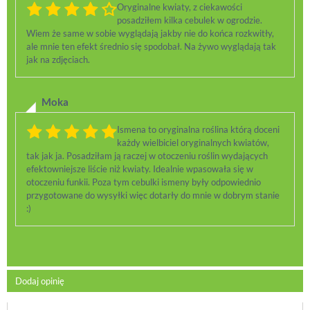
Oryginalne kwiaty, z ciekawości
posadziłem kilka cebulek w ogrodzie.
Wiem że same w sobie wyglądają jakby nie do końca rozkwitły,
ale mnie ten efekt średnio się spodobał. Na żywo wyglądają tak
jak na zdjęciach.
Moka
Ismena to oryginalna roślina którą doceni
każdy wielbiciel oryginalnych kwiatów,
tak jak ja. Posadziłam ją raczej w otoczeniu roślin wydających
efektowniejsze liście niż kwiaty. Idealnie wpasowała się w
otoczeniu funkii. Poza tym cebulki ismeny były odpowiednio
przygotowane do wysyłki więc dotarły do mnie w dobrym stanie
:)
Dodaj opinię