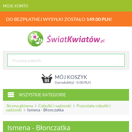
MOJE KONTO
DO BEZPŁATNEJ WYSYŁKI ZOSTAŁO
149.00
PLN
!
MÓJ KOSZYK
0 produkt(y) -
0.00
PLN
WSZYSTKIE KATEGORIE
Strona główna
Cebulki i sadzonki
Pozostałe cebulki i
sadzonki
Ismena - Błonczatka
Ismena - Błonczatka