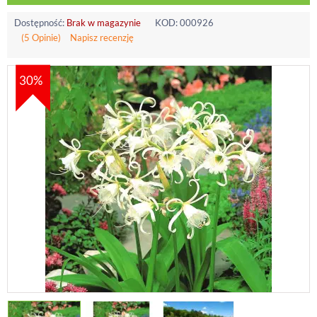
Dostępność:
Brak w magazynie
KOD:
000926
(5 Opinie)
Napisz recenzję
30%