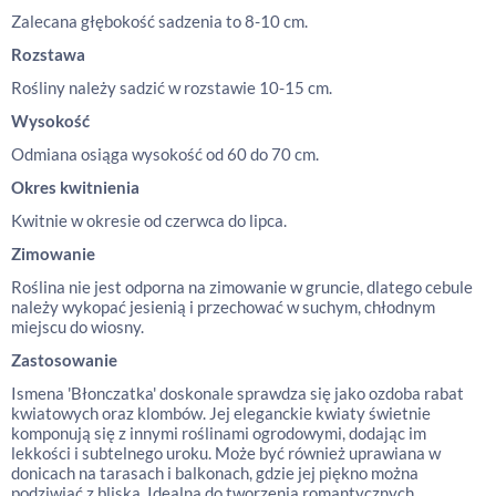
Zalecana głębokość sadzenia to 8-10 cm.
Rozstawa
Rośliny należy sadzić w rozstawie 10-15 cm.
Wysokość
Odmiana osiąga wysokość od 60 do 70 cm.
Okres kwitnienia
Kwitnie w okresie od czerwca do lipca.
Zimowanie
Roślina nie jest odporna na zimowanie w gruncie, dlatego cebule
należy wykopać jesienią i przechować w suchym, chłodnym
miejscu do wiosny.
Zastosowanie
Ismena 'Błonczatka' doskonale sprawdza się jako ozdoba rabat
kwiatowych oraz klombów. Jej eleganckie kwiaty świetnie
komponują się z innymi roślinami ogrodowymi, dodając im
lekkości i subtelnego uroku. Może być również uprawiana w
donicach na tarasach i balkonach, gdzie jej piękno można
podziwiać z bliska. Idealna do tworzenia romantycznych