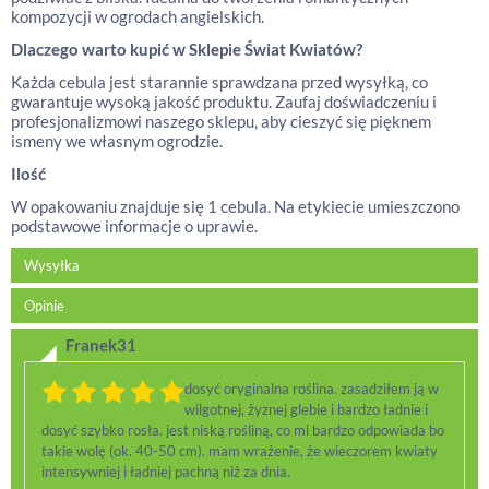
kompozycji w ogrodach angielskich.
Dlaczego warto kupić w Sklepie Świat Kwiatów?
Każda cebula jest starannie sprawdzana przed wysyłką, co
gwarantuje wysoką jakość produktu. Zaufaj doświadczeniu i
profesjonalizmowi naszego sklepu, aby cieszyć się pięknem
ismeny we własnym ogrodzie.
Ilość
W opakowaniu znajduje się 1 cebula. Na etykiecie umieszczono
podstawowe informacje o uprawie.
Wysyłka
Opinie
Franek31
dosyć oryginalna roślina. zasadziłem ją w
wilgotnej, żyznej glebie i bardzo ładnie i
dosyć szybko rosła. jest niską rośliną, co mi bardzo odpowiada bo
takie wolę (ok. 40-50 cm). mam wrażenie, że wieczorem kwiaty
intensywniej i ładniej pachną niż za dnia.