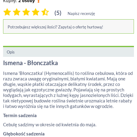
Kupiły:
2 osoby
(5)
Napisz recenzję
Potrzebujesz większej ilości? Zapytaj o ofertę hurtową!
Opis
Ismena - Błonczatka
Ismena 'Błonczatka' (Hymenocallis) to roślina cebulowa, która od
razu zwraca uwagę oryginalnymi, białymi kwiatami. Mają one
długie, wąskie płatki otaczające delikatny środek, przez co
wyglądają jak egzotyczne gwiazdy. Pojawiają się na prostych
łodygach, wyrastających z luźnej kępy jasnozielonych liści. Dzięki
tak nietypowej budowie roślina świetnie urozmaica letnie rabaty
i łatwo wyróżnia się na tle innych gatunków w ogrodzie.
Termin sadzenia
Cebulę sadzimy w okresie od kwietnia do maja.
Głębokość sadzenia