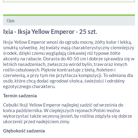
Opis
Ixia - Iksja Yellow Emperor - 25 szt.
Iksja Yellow Emperor wnosi do ogrodu mocny, żółty kolor i lekką,
smukłą sylwetkę. Jej kwiaty mają charakterystyczny ciemniejszy
środek, dzięki czemu wyglądają ciekawiej niż typowe żółte
akcenty na rabacie. Dorasta do 40-50 cm i dobrze sprawdza się w
letnich nasadzeniach, zwłaszcza wśród bylin, traw oraz innych
roślin cebulowych. Pięknie kontrastuje z bielą, fioletem i
czerwienią, a przy tym nie przytłacza kompozycji. To odmiana dla
osób, które chcą dodać ogrodowi słońca, świeżości i odrobiny
egzotycznego charakteru.
Termin sadzenia
Cebulki Iksji Yellow Emperor najlepiej sadzić od września do
końca października. W cieplejszych rejonach Polski można
wykorzystać także wczesną jesień, by roślina zdążyła się dobrze
ukorzenić przed nadejściem zimy.
Głębokość sadzenia