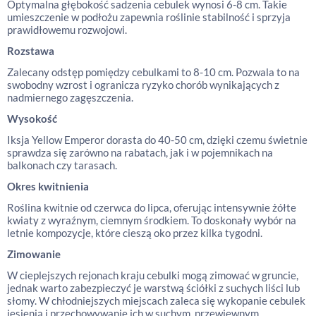
Optymalna głębokość sadzenia cebulek wynosi 6-8 cm. Takie
umieszczenie w podłożu zapewnia roślinie stabilność i sprzyja
prawidłowemu rozwojowi.
Rozstawa
Zalecany odstęp pomiędzy cebulkami to 8-10 cm. Pozwala to na
swobodny wzrost i ogranicza ryzyko chorób wynikających z
nadmiernego zagęszczenia.
Wysokość
Iksja Yellow Emperor dorasta do 40-50 cm, dzięki czemu świetnie
sprawdza się zarówno na rabatach, jak i w pojemnikach na
balkonach czy tarasach.
Okres kwitnienia
Roślina kwitnie od czerwca do lipca, oferując intensywnie żółte
kwiaty z wyraźnym, ciemnym środkiem. To doskonały wybór na
letnie kompozycje, które cieszą oko przez kilka tygodni.
Zimowanie
W cieplejszych rejonach kraju cebulki mogą zimować w gruncie,
jednak warto zabezpieczyć je warstwą ściółki z suchych liści lub
słomy. W chłodniejszych miejscach zaleca się wykopanie cebulek
jesienią i przechowywanie ich w suchym, przewiewnym