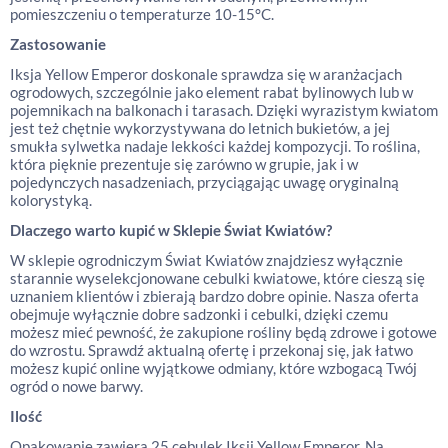
pomieszczeniu o temperaturze 10-15°C.
Zastosowanie
Iksja Yellow Emperor doskonale sprawdza się w aranżacjach
ogrodowych, szczególnie jako element rabat bylinowych lub w
pojemnikach na balkonach i tarasach. Dzięki wyrazistym kwiatom
jest też chętnie wykorzystywana do letnich bukietów, a jej
smukła sylwetka nadaje lekkości każdej kompozycji. To roślina,
która pięknie prezentuje się zarówno w grupie, jak i w
pojedynczych nasadzeniach, przyciągając uwagę oryginalną
kolorystyką.
Dlaczego warto kupić w Sklepie Świat Kwiatów?
W sklepie ogrodniczym Świat Kwiatów znajdziesz wyłącznie
starannie wyselekcjonowane cebulki kwiatowe, które cieszą się
uznaniem klientów i zbierają bardzo dobre opinie. Nasza oferta
obejmuje wyłącznie dobre sadzonki i cebulki, dzięki czemu
możesz mieć pewność, że zakupione rośliny będą zdrowe i gotowe
do wzrostu. Sprawdź aktualną ofertę i przekonaj się, jak łatwo
możesz kupić online wyjątkowe odmiany, które wzbogacą Twój
ogród o nowe barwy.
Ilość
Opakowanie zawiera 25 cebulek Iksji Yellow Emperor. Na