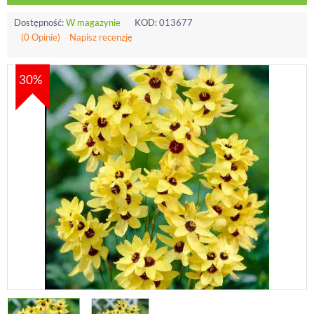
Dostępność:
W magazynie
KOD:
013677
(0 Opinie)
Napisz recenzję
30%