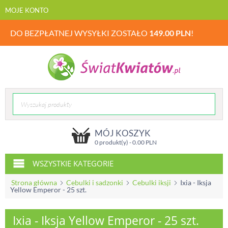
MOJE KONTO
DO BEZPŁATNEJ WYSYŁKI ZOSTAŁO
149.00
PLN
!
MÓJ KOSZYK
0 produkt(y) -
0.00
PLN
WSZYSTKIE KATEGORIE
Strona główna
Cebulki i sadzonki
Cebulki iksji
Ixia - Iksja
Yellow Emperor - 25 szt.
Ixia - Iksja Yellow Emperor - 25 szt.