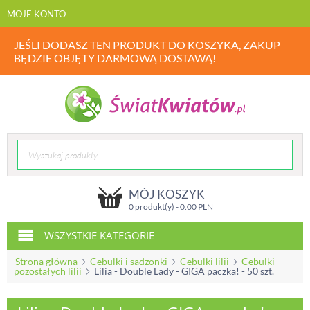
MOJE KONTO
JEŚLI DODASZ TEN PRODUKT DO KOSZYKA, ZAKUP
BĘDZIE OBJĘTY DARMOWĄ DOSTAWĄ!
MÓJ KOSZYK
0 produkt(y) -
0.00
PLN
WSZYSTKIE KATEGORIE
Strona główna
Cebulki i sadzonki
Cebulki lilii
Cebulki
pozostałych lilii
Lilia - Double Lady - GIGA paczka! - 50 szt.