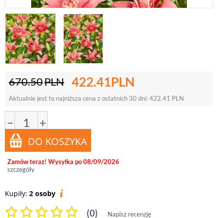
422.41
PLN
670.50
PLN
Aktualnie jest to najniższa cena z ostatnich 30 dni:
422.41
PLN
−
+
Zamów teraz! Wysyłka po 08/09/2026
szczegóły
Kupiły:
2 osoby
(0)
Napisz recenzję