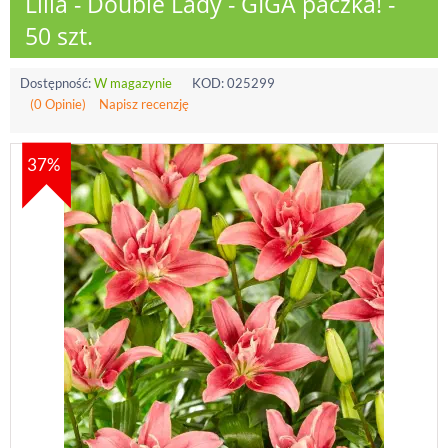
Lilia - Double Lady - GIGA paczka! -
50 szt.
Dostępność:
W magazynie
KOD:
025299
(0 Opinie)
Napisz recenzję
37%