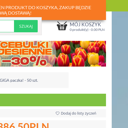
TEN PRODUKT DO KOSZYKA, ZAKUP BĘDZIE
WĄ DOSTAWĄ!
MÓJ KOSZYK
0 produkt(y) -
0.00
PLN
 GIGA paczka! - 50 szt.
Dodaj do listy życzeń
386.50
PLN