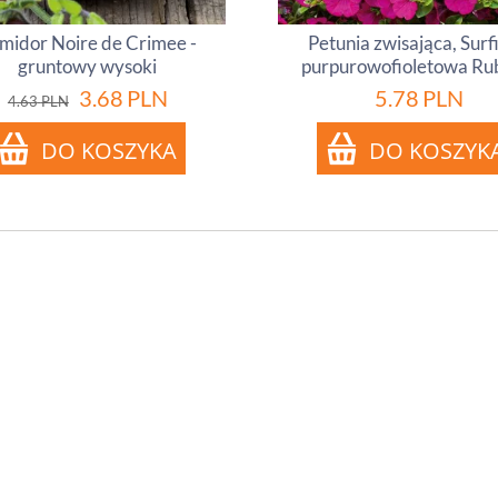
midor Noire de Crimee -
Petunia zwisająca, Surf
gruntowy wysoki
purpurowofioletowa Ru
3.68
PLN
5.78
PLN
4.63
PLN