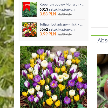
Koper ogrodowy Monarch - po ścięciu odrasta
-17%
6013
sztuk kupionych
3.88
PLN
4.70
PLN
Tulipan botaniczny - niski - mix kolorów - 5 szt.
5562
sztuk kupionych
3.99
PLN
5.70
PLN
Abs