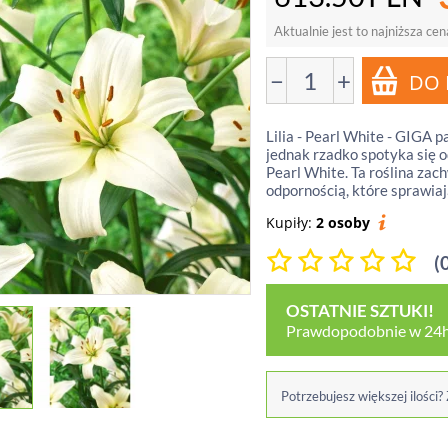
Aktualnie jest to najniższa cen
−
+
Lilia - Pearl White - GIGA p
jednak rzadko spotyka się o
Pearl White. Ta roślina zach
odpornością, które sprawiają
Kupiły:
2 osoby
(
OSTATNIE SZTUKI!
Prawdopodobnie w 24h
Potrzebujesz większej ilości?