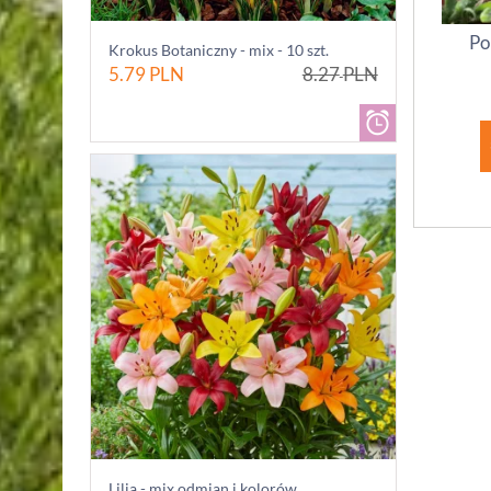
Po
Krokus Botaniczny - mix - 10 szt.
5.79
PLN
8.27
PLN
Lilia - mix odmian i kolorów