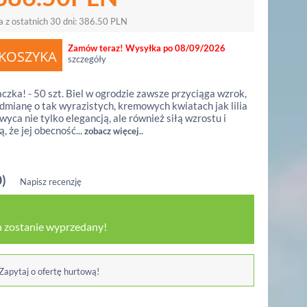
a z ostatnich 30 dni:
386.50
PLN
Zamów teraz! Wysyłka po 08/09/2026
szczegóły
aczka! - 50 szt. Biel w ogrodzie zawsze przyciąga wzrok,
dmianę o tak wyrazistych, kremowych kwiatach jak lilia
wyca nie tylko elegancją, ale również siłą wzrostu i
, że jej obecność...
zobacz więcej..
0)
Napisz recenzję
 zostanie wyprzedany!
 Zapytaj o ofertę hurtową!