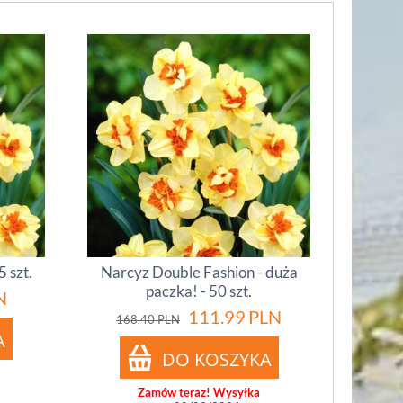
 szt.
Narcyz Double Fashion - duża
paczka! - 50 szt.
N
111.99
PLN
168.40
PLN
Zamów teraz! Wysyłka