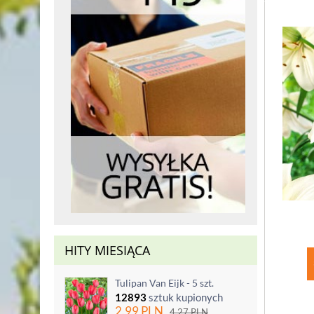
HITY MIESIĄCA
Tulipan Van Eijk - 5 szt.
12893
sztuk kupionych
2.99
PLN
4.27
PLN