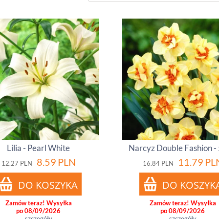
Lilia - Pearl White
Narcyz Double Fashion - 5
8.59
PLN
11.79
PL
12.27
PLN
16.84
PLN
Zamów teraz! Wysyłka
Zamów teraz! Wysyłka
po 08/09/2026
po 08/09/2026
szczegóły
szczegóły