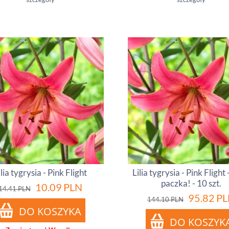
ilia tygrysia - Pink Flight
Lilia tygrysia - Pink Flight
paczka! - 10 szt.
10.09
PLN
14.41
PLN
95.82
PL
144.10
PLN