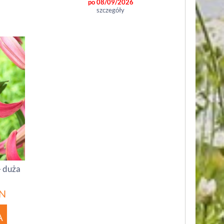
po 08/09/2026
szczegóły
 - duża
N