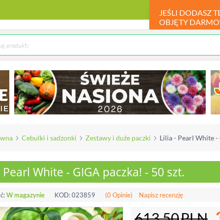
JEŚLI DODASZ 
OBJĘTY DARMO
ówna
Cebulki i sadzonki
Zestawy i duże paczki
Lilia - Pearl White -
 - Pearl White - GIGA paczka! - 50 szt.
ć:
W magazynie
KOD:
023859
(0 Opinie)
Napisz recenzję
613.50
PLN