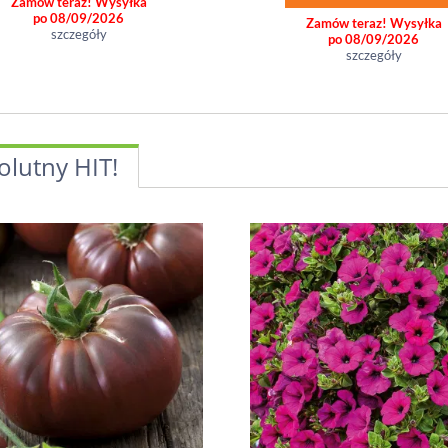
Zamów teraz! Wysyłka
po 08/09/2026
Zamów teraz! Wysyłka
szczegóły
po 08/09/2026
szczegóły
olutny HIT!