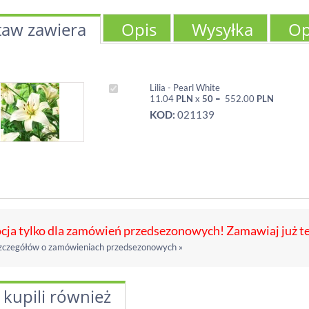
taw zawiera
Opis
Wysyłka
Op
Lilia - Pearl White
11.04
PLN
x
50
=
552.00
PLN
KOD:
021139
ja tylko dla zamówień przedsezonowych! Zamawiaj już t
zczegółów o zamówieniach przedsezonowych »
 kupili również