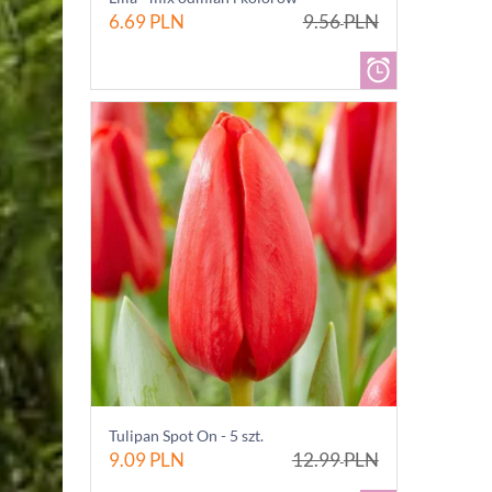
6.69
PLN
9.56
PLN
Tulipan Spot On - 5 szt.
9.09
PLN
12.99
PLN