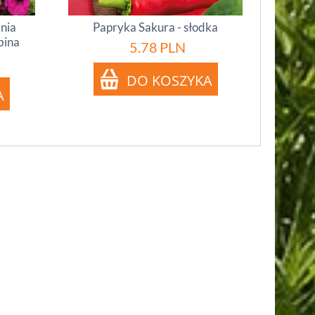
inia
Papryka Sakura - słodka
bina
5.78
PLN