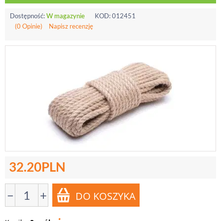
Dostępność:
W magazynie
KOD:
012451
(0 Opinie)
Napisz recenzję
32.20
PLN
−
+