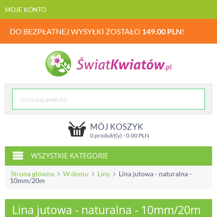
MOJE KONTO
DO BEZPŁATNEJ WYSYŁKI ZOSTAŁO
149.00
PLN
!
MÓJ KOSZYK
0 produkt(y) -
0.00
PLN
WSZYSTKIE KATEGORIE
Strona główna
W domu
Liny
Lina jutowa - naturalna -
10mm/20m
Lina jutowa - naturalna - 10mm/20m