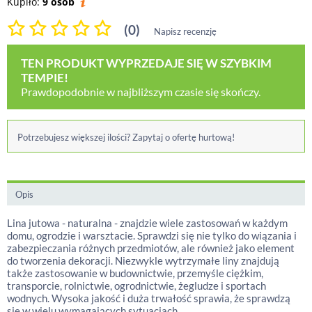
Kupiło:
9 osób
(0)
Napisz recenzję
TEN PRODUKT WYPRZEDAJE SIĘ W SZYBKIM
TEMPIE!
Prawdopodobnie w najbliższym czasie się skończy.
Potrzebujesz większej ilości? Zapytaj o ofertę hurtową!
Opis
Lina jutowa - naturalna - znajdzie wiele zastosowań w każdym
domu, ogrodzie i warsztacie. Sprawdzi się nie tylko do wiązania i
zabezpieczania różnych przedmiotów, ale również jako element
do tworzenia dekoracji. Niezwykle wytrzymałe liny znajdują
także zastosowanie w budownictwie, przemyśle ciężkim,
transporcie, rolnictwie, ogrodnictwie, żegludze i sportach
wodnych. Wysoka jakość i duża trwałość sprawia, że sprawdzą
się w wielu wymagających sytuacjach.