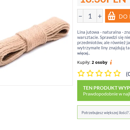
−
+
Lina jutowa - naturalna - z
warsztacie. Sprawdzi się ni
przedmiotów, ale również j
wytrzymałe liny znajdują t
więcej..
Kupiły:
2 osoby
(
TEN PRODUKT WYPR
Prawdopodobnie w najbl
Potrzebujesz większej ilości?