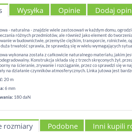
s
Wysyłka
Opinie
Dodaj opin
towa - naturalna - znajdzie wiele zastosowań w każdym domu, ogrodzie 
eczania różnych przedmiotów, ale również jako element do tworzenia
wanie w budownictwie, przemyśle ciężkim, transporcie, rolnictwie, 
i duża trwałość sprawia, że sprawdzą się w wielu wymagających sytua
towa wykonana została z całkowicie naturalnego materiału, jakim jest
iodegradowalny. Konstrukcja składa się z trzech skręconych żył, prz
porny na ścieranie, zrywanie i rozciąganie, przez co sprawdzi się w 
ały na działanie czynników atmosferycznych. Linka jutowa jest bardzo
ć:
20 m
a:
6 mm
ywania:
180 daN
e rozmiary
Podobne
Inni kupili 