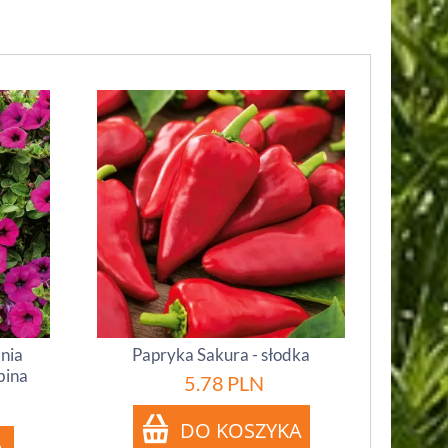
inia
Papryka Sakura - słodka
bina
5.78
PLN