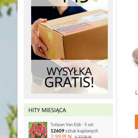
L
HITY MIESIĄCA
Tulipan Van Eijk - 5 szt.
12609
sztuk kupionych
2.99
PLN
4.27
PLN