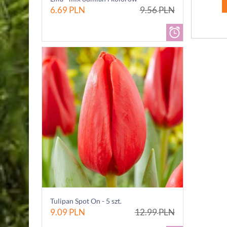
6.69
PLN
9.56
PLN
Tulipan Spot On - 5 szt.
9.09
PLN
12.99
PLN