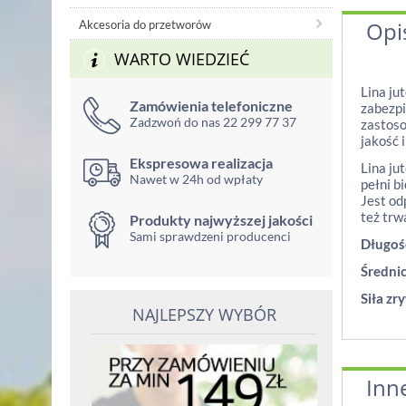
Opi
Akcesoria do przetworów
WARTO WIEDZIEĆ
Lina ju
Zamówienia telefoniczne
zabezpi
Zadzwoń do nas 22 299 77 37
zastoso
jakość 
Ekspresowa realizacja
Lina ju
Nawet w 24h od wpłaty
pełni b
Jest od
też trw
Produkty najwyższej jakości
Sami sprawdzeni producenci
Długoś
Średnic
Siła zr
NAJLEPSZY WYBÓR
Inn