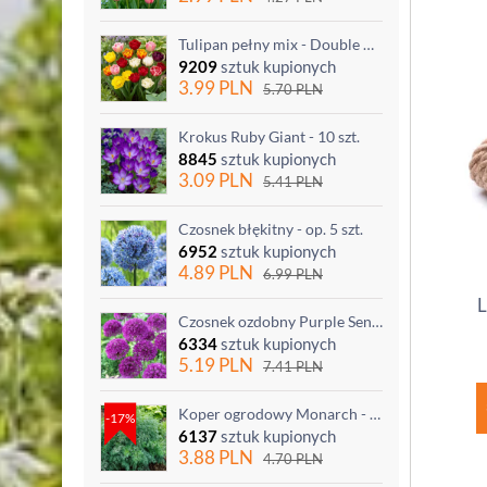
Tulipan pełny mix - Double mix - 5 szt.
9209
sztuk kupionych
3.99
PLN
5.70
PLN
Krokus Ruby Giant - 10 szt.
8845
sztuk kupionych
3.09
PLN
5.41
PLN
Czosnek błękitny - op. 5 szt.
6952
sztuk kupionych
4.89
PLN
6.99
PLN
L
Czosnek ozdobny Purple Sensation - op. 3 szt.
6334
sztuk kupionych
5.19
PLN
7.41
PLN
Koper ogrodowy Monarch - po ścięciu odrasta
-17%
6137
sztuk kupionych
3.88
PLN
4.70
PLN