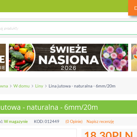
ówna
W domu
Liny
Lina jutowa - naturalna - 6mm/20m
 jutowa - naturalna - 6mm/20m
ć:
W magazynie
KOD:
012449
(0 Opinie)
Napisz recenzję
18.30
PLN