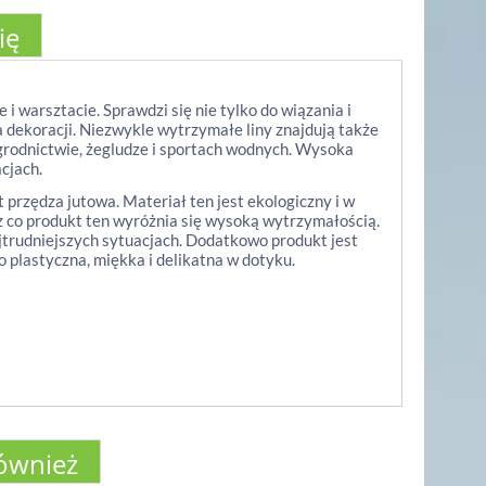
ię
i warsztacie. Sprawdzi się nie tylko do wiązania i
 dekoracji. Niezwykle wytrzymałe liny znajdują także
ogrodnictwie, żegludze i sportach wodnych. Wysoka
cjach.
 przędza jutowa. Materiał ten jest ekologiczny i w
ez co produkt ten wyróżnia się wysoką wytrzymałością.
najtrudniejszych sytuacjach. Dodatkowo produkt jest
 plastyczna, miękka i delikatna w dotyku.
również