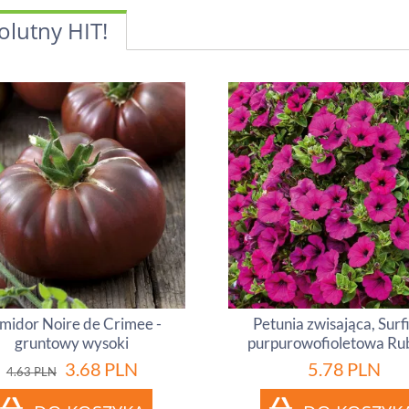
olutny HIT!
midor Noire de Crimee -
Petunia zwisająca, Surf
gruntowy wysoki
purpurowofioletowa Ru
3.68
PLN
5.78
PLN
4.63
PLN