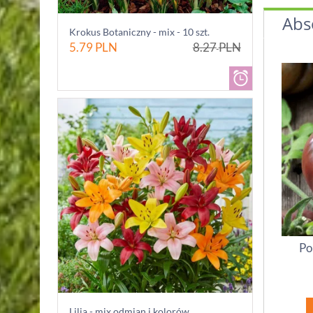
Abs
Krokus Botaniczny - mix - 10 szt.
5.79
PLN
8.27
PLN
Po
Lilia - mix odmian i kolorów