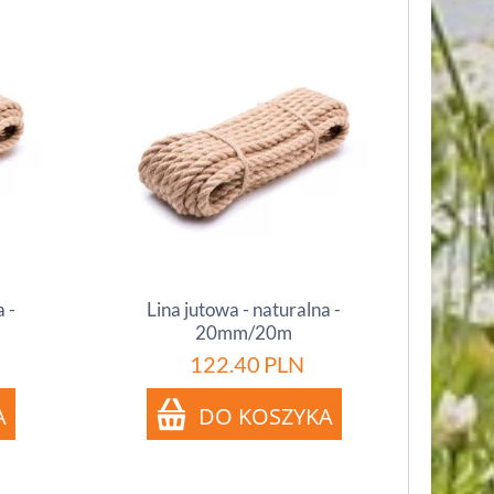
 -
Lina jutowa - naturalna -
20mm/20m
122.40
PLN