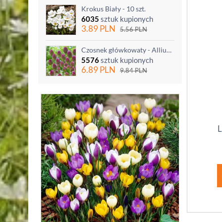
Krokus Biały - 10 szt.
6035
sztuk kupionych
3.89
PLN
5.56
PLN
Czosnek główkowaty - Allium sphaerocephalon - 20 szt.
5576
sztuk kupionych
6.89
PLN
9.84
PLN
L