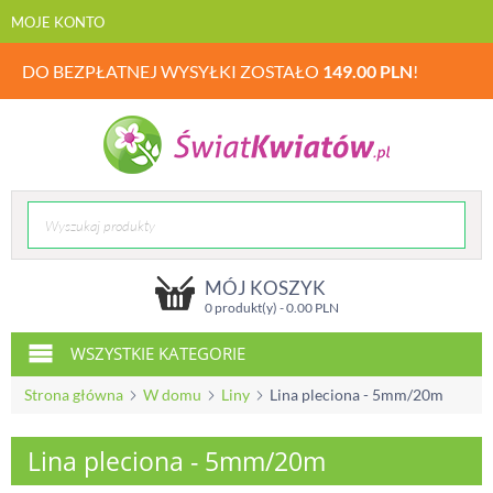
MOJE KONTO
DO BEZPŁATNEJ WYSYŁKI ZOSTAŁO
149.00
PLN
!
MÓJ KOSZYK
0 produkt(y) -
0.00
PLN
WSZYSTKIE KATEGORIE
Strona główna
W domu
Liny
Lina pleciona - 5mm/20m
Lina pleciona - 5mm/20m