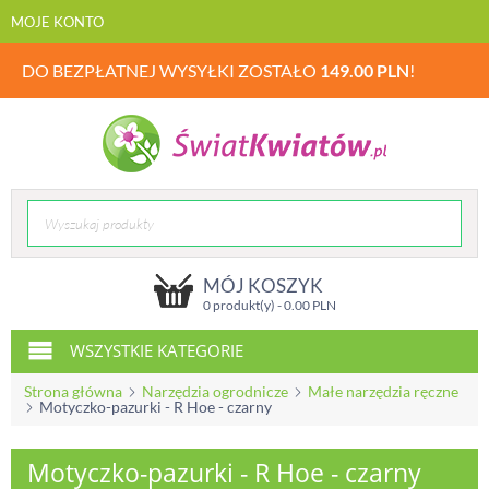
MOJE KONTO
DO BEZPŁATNEJ WYSYŁKI ZOSTAŁO
149.00
PLN
!
MÓJ KOSZYK
0 produkt(y) -
0.00
PLN
WSZYSTKIE KATEGORIE
Strona główna
Narzędzia ogrodnicze
Małe narzędzia ręczne
Motyczko-pazurki - R Hoe - czarny
Motyczko-pazurki - R Hoe - czarny