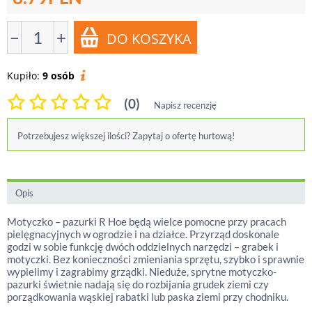
−
+
Kupiło:
9 osób
(0)
Napisz recenzję
Potrzebujesz większej ilości? Zapytaj o ofertę hurtową!
Opis
Motyczko – pazurki R Hoe będą wielce pomocne przy pracach
pielęgnacyjnych w ogrodzie i na działce. Przyrząd doskonale
godzi w sobie funkcję dwóch oddzielnych narzędzi – grabek i
motyczki. Bez konieczności zmieniania sprzętu, szybko i sprawnie
wypielimy i zagrabimy grządki. Nieduże, sprytne motyczko-
pazurki świetnie nadają się do rozbijania grudek ziemi czy
porządkowania wąskiej rabatki lub paska ziemi przy chodniku.