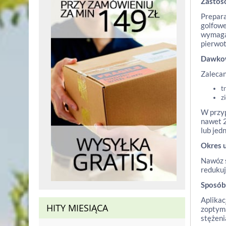
Zastos
Prepara
golfowe
wymaga 
pierwot
Dawko
Zalecan
t
z
W przy
nawet 2
lub jed
Okres 
Nawóz s
redukuj
Sposób
Aplikac
HITY MIESIĄCA
zoptyma
stężeni