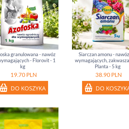
oska granulowana - nawóz
Siarczan amonu - nawóz
wymagających - Florovit - 1
wymagających, zakwaszaj
kg
Planta - 5 kg
19.70
PLN
38.90
PLN