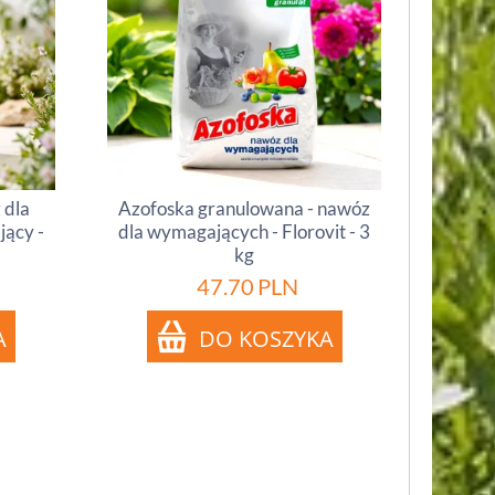
 dla
Azofoska granulowana - nawóz
ący -
dla wymagających - Florovit - 3
kg
47.70
PLN