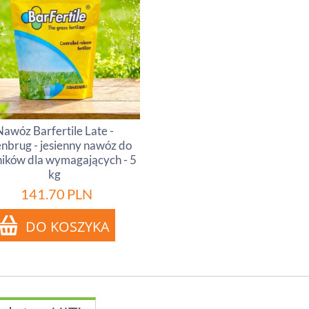
Nawóz Barfertile Late -
nbrug - jesienny nawóz do
ików dla wymagających - 5
kg
141.70
PLN