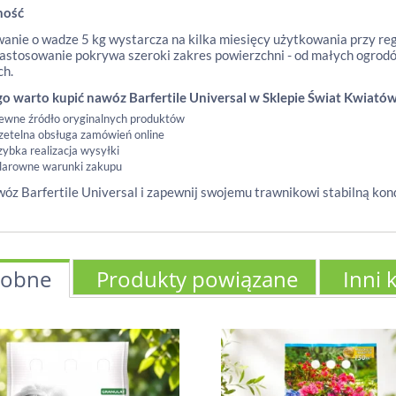
ność
nie o wadze 5 kg wystarcza na kilka miesięcy użytkowania przy r
astosowanie pokrywa szeroki zakres powierzchni - od małych ogro
ch.
o warto kupić nawóz Barfertile Universal w Sklepie Świat Kwiató
ewne źródło oryginalnych produktów
zetelna obsługa zamówień online
zybka realizacja wysyłki
larowne warunki zakupu
óz Barfertile Universal i zapewnij swojemu trawnikowi stabilną kond
obne
Produkty powiązane
Inni 