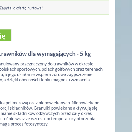
 Zapytaj o ofertę hurtową!
ię
o trawników dla wymagających - 5 kg
ranulowany przeznaczony do trawników w okresie
boiskach sportowych, polach golfowych oraz terenach
su, a jego działanie wspiera zdrowe zagęszczenie
ów, a dzięki obecności tlenku magnezu wzmacnia
zką polimerową oraz niepowlekanych. Niepowlekane
porcji składników. Granulki powlekane aktywują się
nianie składników odżywczych przez cały okres
ia rośnie wraz ze wzrostem temperatury otoczenia.
maga proces fotosyntezy.