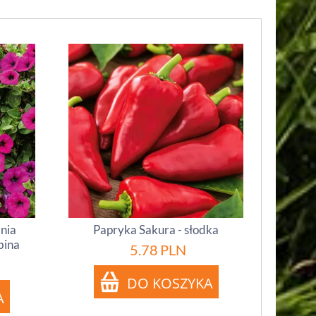
inia
Papryka Sakura - słodka
bina
5.78
PLN