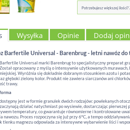
Potrzebujesz większej ilości?
s
Wysyłka
Opinie
Dodaj opin
 Barfertile Universal - Barenbrug - letni nawóz d
arfertile Universal marki Barenbrug to specjalistyczny preparat g
 Został opracowany z myślą o intensywnie użytkowanych murawach, 
 miejskiej. Wyróżnia się dokładnie dobranym stosunkiem azotu i pota
raz głęboki zielony kolor. Produkt nie zawiera siarczanów ani chlork
ść trawy.
 forma
ostępny jest w formie granulek dwóch rodzajów: powlekanych otoc
 zaczynają działać natychmiast po wysiewie, dostarczając pierwszej 
ywem temperatury, co gwarantuje równomierne i kontrolowane uwal
ia nawozu. Proces rozpoczyna się już przy 6°C, a tempo oddziaływan
 tlenku magnezu odpowiada za intensywne wybarwienie liści i wspo