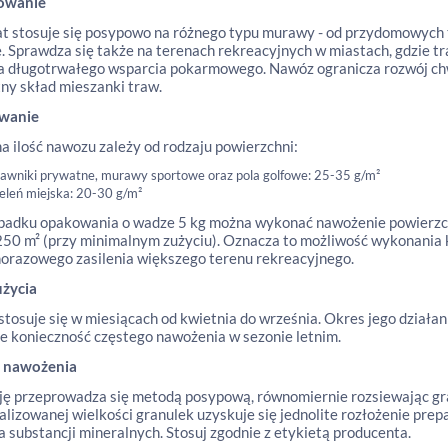
owanie
t stosuje się posypowo na różnego typu murawy - od przydomowych 
. Sprawdza się także na terenach rekreacyjnych w miastach, gdzie t
długotrwałego wsparcia pokarmowego. Nawóz ogranicza rozwój chw
ny skład mieszanki traw.
wanie
a ilość nawozu zależy od rodzaju powierzchni:
rawniki prywatne, murawy sportowe oraz pola golfowe: 25-35 g/m²
ieleń miejska: 20-30 g/m²
padku opakowania o wadze 5 kg można wykonać nawożenie powierzch
50 m² (przy minimalnym zużyciu). Oznacza to możliwość wykonania k
norazowego zasilenia większego terenu rekreacyjnego.
użycia
tosuje się w miesiącach od kwietnia do września. Okres jego działan
e konieczność częstego nawożenia w sezonie letnim.
 nawożenia
ję przeprowadza się metodą posypową, równomiernie rozsiewając gran
lizowanej wielkości granulek uzyskuje się jednolite rozłożenie pre
a substancji mineralnych. Stosuj zgodnie z etykietą producenta.