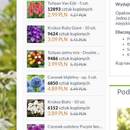
Tulipan Van Eijk - 5 szt.
Wydaj
12893
sztuk kupionych
Opakowa
2.99
PLN
4.27
PLN
Jedno z
miejski
Krokus Ruby Giant - 10 szt.
Dlaczeg
9624
sztuk kupionych
3.09
PLN
P
5.41
PLN
R
S
Tulipan pełny mix - Double mix - 5 szt.
K
9486
sztuk kupionych
Kup naw
3.99
PLN
5.70
PLN
Czosnek błękitny - op. 5 szt.
6850
sztuk kupionych
4.89
PLN
6.99
PLN
Pod
Krokus Biały - 10 szt.
6152
sztuk kupionych
3.89
PLN
5.56
PLN
Czosnek ozdobny Purple Sensation - op. 3 szt.