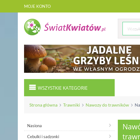
MOJE KONTO
WSZYSTKIE KATEGORIE
Strona główna
Trawniki
Nawozy do trawników
Na
Nawóz
Nasiona
traw
Cebulki i sadzonki