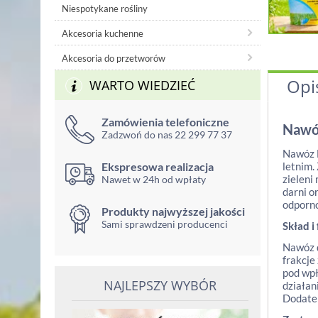
Niespotykane rośliny
Akcesoria kuchenne
Akcesoria do przetworów
Opi
WARTO WIEDZIEĆ
Zamówienia telefoniczne
Nawóz
Zadzwoń do nas 22 299 77 37
Nawóz B
Ekspresowa realizacja
letnim.
zieleni
Nawet w 24h od wpłaty
darni o
odporno
Produkty najwyższej jakości
Sami sprawdzeni producenci
Skład i
Nawóz d
frakcje
pod wpł
NAJLEPSZY WYBÓR
działan
Dodatek