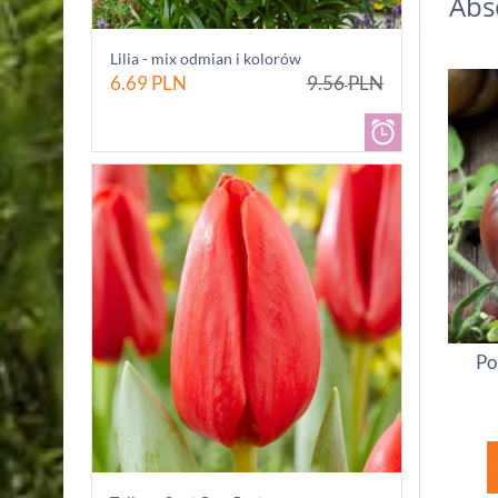
Abs
Lilia - mix odmian i kolorów
6.69
PLN
9.56
PLN
Po