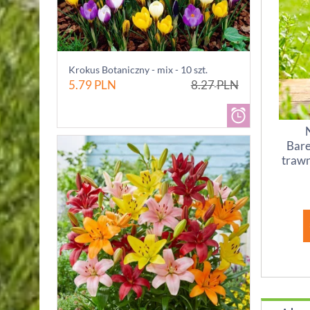
Krokus Botaniczny - mix - 10 szt.
5.79
PLN
8.27
PLN
Bare
trawn