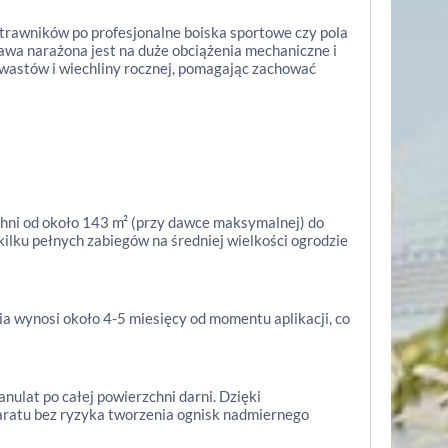
trawników po profesjonalne boiska sportowe czy pola
rawa narażona jest na duże obciążenia mechaniczne i
astów i wiechliny rocznej, pomagając zachować
ni od około 143 m² (przy dawce maksymalnej) do
ilku pełnych zabiegów na średniej wielkości ogrodzie
ia wynosi około 4-5 miesięcy od momentu aplikacji, co
ulat po całej powierzchni darni. Dzięki
paratu bez ryzyka tworzenia ognisk nadmiernego