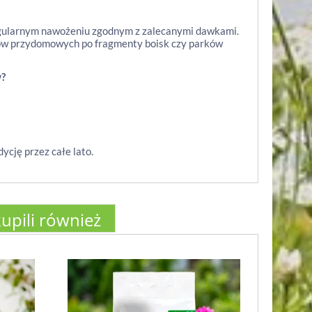
egularnym nawożeniu zgodnym z zalecanymi dawkami.
dów przydomowych po fragmenty boisk czy parków
w?
ycję przez całe lato.
kupili również