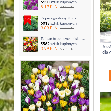
6130
sztuk kupionych
5.19
PLN
7.41
PLN
Koper ogrodowy Monarch - po ścięciu odrasta
-17%
6013
sztuk kupionych
3.88
PLN
4.70
PLN
Tulipan botaniczny - niski - mix kolorów - 5 szt.
5562
sztuk kupionych
Azof
3.99
PLN
5.70
PLN
dla 