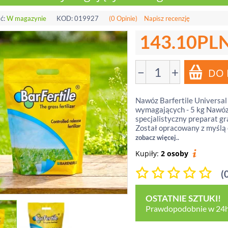
ć:
W magazynie
KOD:
019927
(0 Opinie)
Napisz recenzję
143.10
PL
−
+
Nawóz Barfertile Universal 
wymagających - 5 kg Nawóz 
specjalistyczny preparat g
Został opracowany z myślą 
zobacz więcej..
Kupiły:
2 osoby
(
OSTATNIE SZTUKI!
Prawdopodobnie w 24h