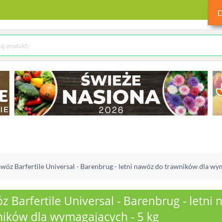
wóz Barfertile Universal - Barenbrug - letni nawóz do trawników dla wy
 Barfertile Universal - Barenbrug - letni
ników dla wymagających - 5 kg