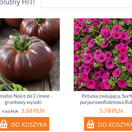
olutny HIT!
midor Noire de Crimee -
Petunia zwisająca, Surf
gruntowy wysoki
purpurowofioletowa Ru
3.68
PLN
5.78
PLN
4.63
PLN