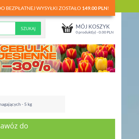
DO BEZPŁATNEJ WYSYŁKI ZOSTAŁO
149.00
PLN
!
MÓJ KOSZYK
0 produkt(y) -
0.00
PLN
magających - 5 kg
 nawóz do