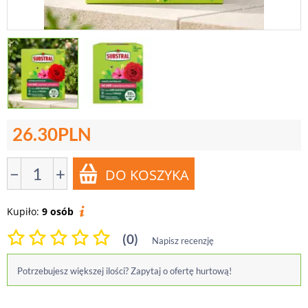
26.30
PLN
−
+
Kupiło:
9 osób
(0)
Napisz recenzję
Potrzebujesz większej ilości? Zapytaj o ofertę hurtową!