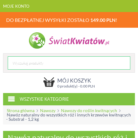
MOJE KONTO
DO BEZPŁATNEJ WYSYŁKI ZOSTAŁO
149.00
PLN
!
MÓJ KOSZYK
0 produkt(y) -
0.00
PLN
WSZYSTKIE KATEGORIE
Strona główna
Nawozy
Nawozy do roślin kwitnących
Nawóz naturalny do wszystkich róż i innych krzewów kwitnących
- Substral - 1,2 kg
Nawóz naturalny do wszystkich róż i