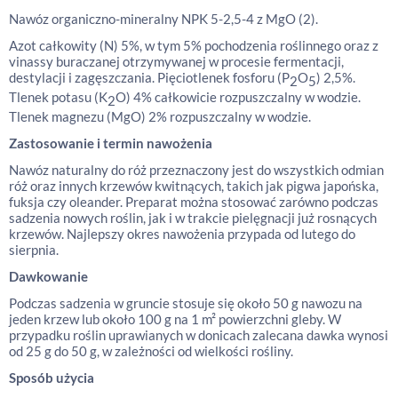
Nawóz organiczno-mineralny NPK 5-2,5-4 z MgO (2).
Azot całkowity (N) 5%, w tym 5% pochodzenia roślinnego oraz z
vinassy buraczanej otrzymywanej w procesie fermentacji,
destylacji i zagęszczania. Pięciotlenek fosforu (P
O
) 2,5%.
2
5
Tlenek potasu (K
O) 4% całkowicie rozpuszczalny w wodzie.
2
Tlenek magnezu (MgO) 2% rozpuszczalny w wodzie.
Zastosowanie i termin nawożenia
Nawóz naturalny do róż przeznaczony jest do wszystkich odmian
róż oraz innych krzewów kwitnących, takich jak pigwa japońska,
fuksja czy oleander. Preparat można stosować zarówno podczas
sadzenia nowych roślin, jak i w trakcie pielęgnacji już rosnących
krzewów. Najlepszy okres nawożenia przypada od lutego do
sierpnia.
Dawkowanie
Podczas sadzenia w gruncie stosuje się około 50 g nawozu na
jeden krzew lub około 100 g na 1 m² powierzchni gleby. W
przypadku roślin uprawianych w donicach zalecana dawka wynosi
od 25 g do 50 g, w zależności od wielkości rośliny.
Sposób użycia