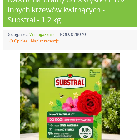
innych krzewów kwitnących -
Substral - 1,2 kg
Dostępność:
W magazynie
KOD:
028070
(0 Opinie)
Napisz recenzję