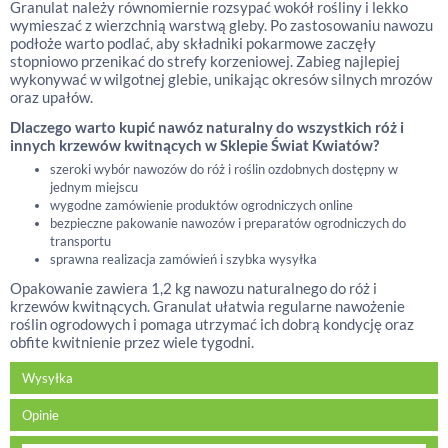
Granulat należy równomiernie rozsypać wokół rośliny i lekko
wymieszać z wierzchnią warstwą gleby. Po zastosowaniu nawozu
podłoże warto podlać, aby składniki pokarmowe zaczęły
stopniowo przenikać do strefy korzeniowej. Zabieg najlepiej
wykonywać w wilgotnej glebie, unikając okresów silnych mrozów
oraz upałów.
Dlaczego warto kupić nawóz naturalny do wszystkich róż i
innych krzewów kwitnących w Sklepie Świat Kwiatów?
szeroki wybór nawozów do róż i roślin ozdobnych dostępny w
jednym miejscu
wygodne zamówienie produktów ogrodniczych online
bezpieczne pakowanie nawozów i preparatów ogrodniczych do
transportu
sprawna realizacja zamówień i szybka wysyłka
Opakowanie zawiera 1,2 kg nawozu naturalnego do róż i
krzewów kwitnących. Granulat ułatwia regularne nawożenie
roślin ogrodowych i pomaga utrzymać ich dobrą kondycję oraz
obfite kwitnienie przez wiele tygodni.
Wysyłka
Opinie