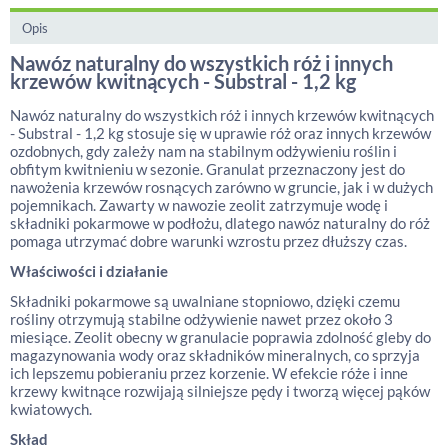
Opis
Nawóz naturalny do wszystkich róż i innych
krzewów kwitnących - Substral - 1,2 kg
Nawóz naturalny do wszystkich róż i innych krzewów kwitnących
- Substral - 1,2 kg stosuje się w uprawie róż oraz innych krzewów
ozdobnych, gdy zależy nam na stabilnym odżywieniu roślin i
obfitym kwitnieniu w sezonie. Granulat przeznaczony jest do
nawożenia krzewów rosnących zarówno w gruncie, jak i w dużych
pojemnikach. Zawarty w nawozie zeolit zatrzymuje wodę i
składniki pokarmowe w podłożu, dlatego nawóz naturalny do róż
pomaga utrzymać dobre warunki wzrostu przez dłuższy czas.
Właściwości i działanie
Składniki pokarmowe są uwalniane stopniowo, dzięki czemu
rośliny otrzymują stabilne odżywienie nawet przez około 3
miesiące. Zeolit obecny w granulacie poprawia zdolność gleby do
magazynowania wody oraz składników mineralnych, co sprzyja
ich lepszemu pobieraniu przez korzenie. W efekcie róże i inne
krzewy kwitnące rozwijają silniejsze pędy i tworzą więcej pąków
kwiatowych.
Skład