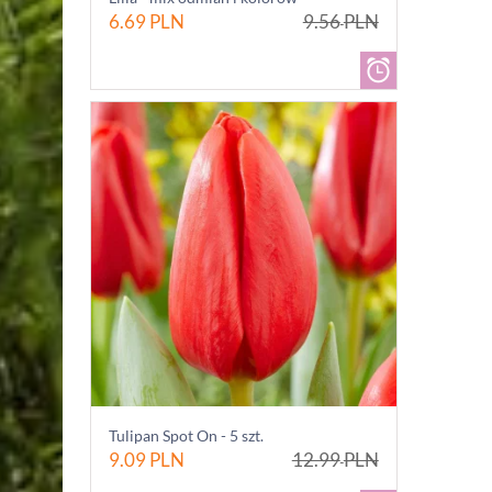
6.69
PLN
9.56
PLN
Tulipan Spot On - 5 szt.
9.09
PLN
12.99
PLN