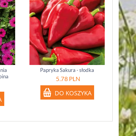
inia
Papryka Sakura - słodka
bina
5.78
PLN