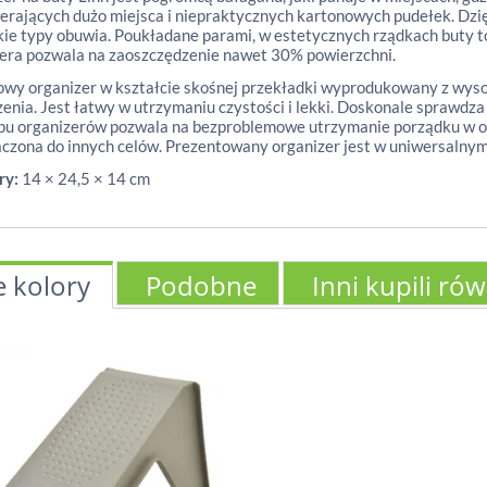
ierających dużo miejsca i niepraktycznych kartonowych pudełek. Dzi
ie typy obuwia. Poukładane parami, w estetycznych rządkach buty to
era pozwala na zaoszczędzenie nawet 30% powierzchni.
owy organizer w kształcie skośnej przekładki wyprodukowany z wyso
enia. Jest łatwy w utrzymaniu czystości i lekki. Doskonale sprawdza
pu organizerów pozwala na bezproblemowe utrzymanie porządku w o
czona do innych celów. Prezentowany organizer jest w uniwersalnym
ry:
14 × 24,5 × 14 cm
e kolory
Podobne
Inni kupili ró