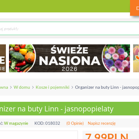
ówna
W domu
Kosze i pojemniki
Organizer na buty Linn - jasnopop
izer na buty Linn - jasnopopielaty
ć:
W magazynie
KOD:
018032
(0 Opinie)
Napisz recenzję
7.99
PLN