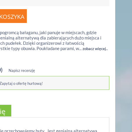
 pogromcą bałaganu, jaki panuje w miejscach, gdzie
enialną alternatywą dla zabierających dużo miejsca i
h pudełek. Dzięki organizerowi z łatwością
tkie typy obuwia. Poukładane parami, w...
zobacz więcej..
0)
Napisz recenzję
 Zapytaj o ofertę hurtową!
ię
dzie przechowujemy buty. Jest genialną alternatywą