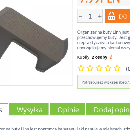
−
+
Organizer na buty Linn jest
przechowujemy buty. Jest g
niepraktycznych kartonowyc
uporządkujemy niemal wszys
Kupiły:
2 osoby
(
Potrzebujesz większej ilości?
s
Wysyłka
Opinie
Dodaj opin
er na buty Linn jest pogromcą bałaganu, jaki panuje w miejscach, g