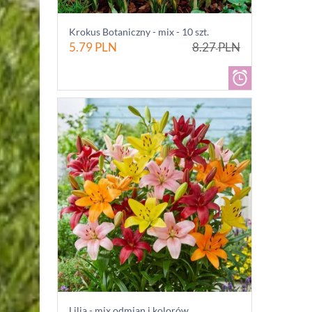
Krokus Botaniczny - mix - 10 szt.
5.79
PLN
8.27
PLN
Lilia - mix odmian i kolorów