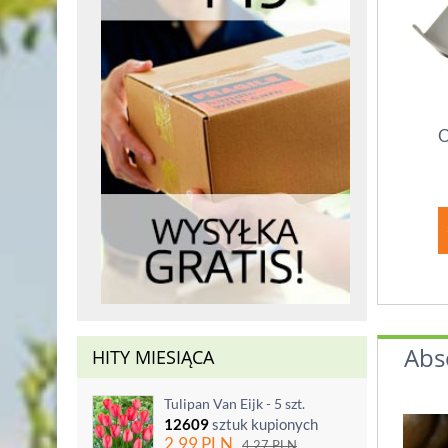
O
Abs
HITY MIESIĄCA
Tulipan Van Eijk - 5 szt.
12609
sztuk kupionych
2.99
PLN
4.27
PLN