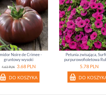
midor Noire de Crimee -
Petunia zwisająca, Surf
gruntowy wysoki
purpurowofioletowa Ru
3.68
PLN
5.78
PLN
4.63
PLN