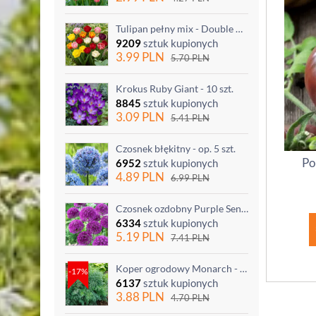
Tulipan pełny mix - Double mix - 5 szt.
9209
sztuk kupionych
3.99
PLN
5.70
PLN
Krokus Ruby Giant - 10 szt.
8845
sztuk kupionych
3.09
PLN
5.41
PLN
Czosnek błękitny - op. 5 szt.
Po
6952
sztuk kupionych
4.89
PLN
6.99
PLN
Czosnek ozdobny Purple Sensation - op. 3 szt.
6334
sztuk kupionych
5.19
PLN
7.41
PLN
Koper ogrodowy Monarch - po ścięciu odrasta
-17%
6137
sztuk kupionych
3.88
PLN
4.70
PLN