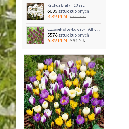
Krokus Biały - 10 szt.
6035
sztuk kupionych
3.89
PLN
5.56
PLN
Czosnek główkowaty - Allium sphaerocephalon - 20 szt.
5576
sztuk kupionych
6.89
PLN
9.84
PLN