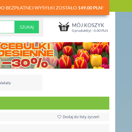
DO BEZPŁATNEJ WYSYŁKI ZOSTAŁO
149.00
PLN
!
MÓJ KOSZYK
0 produkt(y) -
0.00
PLN
ielaty
Dodaj do listy życzeń