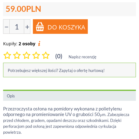
59.00
PLN
−
+
Kupiły:
2 osoby
(0)
Napisz recenzję
Potrzebujesz większej ilości? Zapytaj o ofertę hurtową!
Opis
Przezroczysta osłona na pomidory wykonana z polietylenu
odpornego na promieniowanie UV o grubości 50
μm. Zabezpiecza
przed chłodem, gradem, opadami deszczu oraz szkodnikami. Dzięki
perforacjom pod osłoną jest zapewniona odpowiednia cyrkulacja
powietrza.