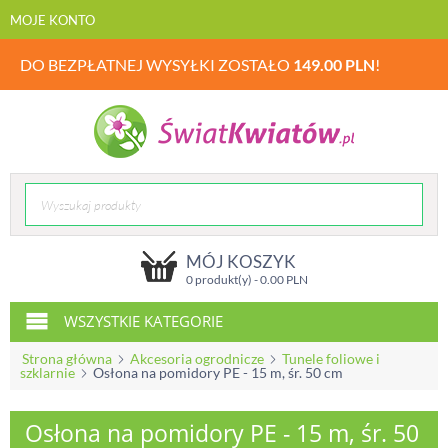
MOJE KONTO
DO BEZPŁATNEJ WYSYŁKI ZOSTAŁO
149.00
PLN
!
MÓJ KOSZYK
0 produkt(y) -
0.00
PLN
WSZYSTKIE KATEGORIE
Strona główna
Akcesoria ogrodnicze
Tunele foliowe i
szklarnie
Osłona na pomidory PE - 15 m, śr. 50 cm
Osłona na pomidory PE - 15 m, śr. 50