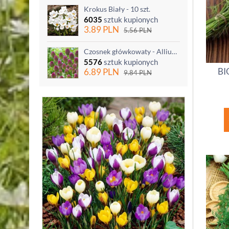
Krokus Biały - 10 szt.
6035
sztuk kupionych
3.89
PLN
5.56
PLN
Czosnek główkowaty - Allium sphaerocephalon - 20 szt.
5576
sztuk kupionych
BI
6.89
PLN
9.84
PLN