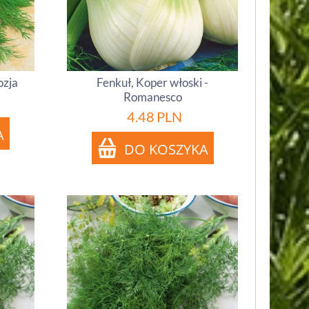
zja
Fenkuł, Koper włoski -
Romanesco
4.48
PLN