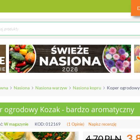
ówna
Nasiona
Nasiona warzyw
Nasiona kopru
Koper ogrodowy 
r ogrodowy Kozak - bardzo aromatyczny
ć:
W magazynie
KOD:
012169
(1 Opinie)
Napisz recenzję
3.
4.70
PLN