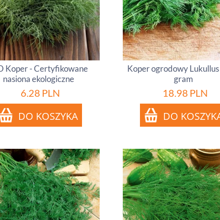
O Koper - Certyfikowane
Koper ogrodowy Lukullus
nasiona ekologiczne
gram
6.28
PLN
18.98
PLN