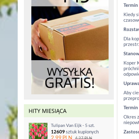
Termin
Kiedy s
czasowe
Rozst
Dla kop
przestr
Stanow
Koper K
próchni
odpowie
Upraw
Aby cie
przepro
Termin
HITY MIESIĄCA
Okres z
niepowt
Tulipan Van Eijk - 5 szt.
12609
sztuk kupionych
Zastos
2.99
PLN
4.27
PLN