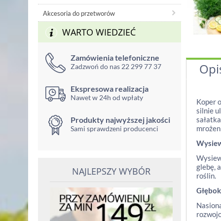
Akcesoria do przetworów
WARTO WIEDZIEĆ
Zamówienia telefoniczne
Opi
Zadzwoń do nas 22 299 77 37
Ekspresowa realizacja
Nawet w 24h od wpłaty
Koper o
silnie 
Produkty najwyższej jakości
sałatka
mrożeni
Sami sprawdzeni producenci
Wysie
Wysiew
glebę, 
NAJLEPSZY WYBÓR
roślin.
Głębok
Nasiona
rozwojo