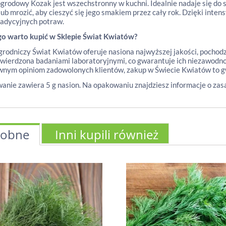
grodowy Kozak jest wszechstronny w kuchni. Idealnie nadaje się do 
lub mrozić, aby cieszyć się jego smakiem przez cały rok. Dzięki int
radycyjnych potraw.
go warto kupić w Sklepie Świat Kwiatów?
grodniczy Świat Kwiatów oferuje nasiona najwyższej jakości, pochod
twierdzona badaniami laboratoryjnymi, co gwarantuje ich niezawodn
nym opiniom zadowolonych klientów, zakup w Świecie Kwiatów to gw
nie zawiera 5 g nasion. Na opakowaniu znajdziesz informacje o zas
obne
Inni kupili również