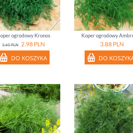
oper ogrodowy Kronos
Koper ogrodowy Ambro
2.98
PLN
3.88
PLN
3.60
PLN