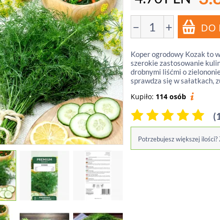
−
+
Koper ogrodowy Kozak to wc
szerokie zastosowanie kulin
drobnymi liśćmi o zielonon
sprawdza się w sałatkach, z
Kupiło:
114 osób
(
Potrzebujesz większej ilości?