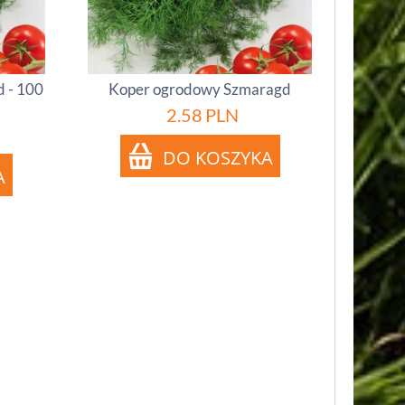
 - 100
Koper ogrodowy Szmaragd
2.58
PLN