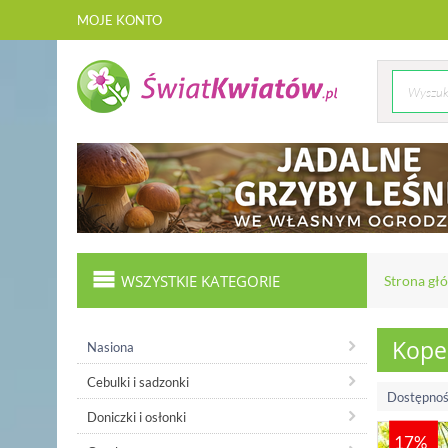
MOJE KONTO
WSZYSTKIE KATEGORIE
Strona gł
Kope
Nasiona
Cebulki i sadzonki
Dostępnoś
Doniczki i osłonki
17%