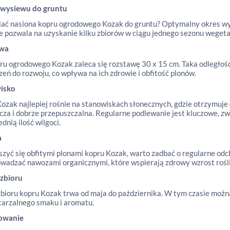
 wysiewu do gruntu
iać nasiona kopru ogrodowego Kozak do gruntu? Optymalny okres wys
 pozwala na uzyskanie kilku zbiorów w ciągu jednego sezonu wegetacy
awa
ru ogrodowego Kozak zaleca się rozstawę 30 x 15 cm. Taka odległoś
zeń do rozwoju, co wpływa na ich zdrowie i obfitość plonów.
isko
ozak najlepiej rośnie na stanowiskach słonecznych, gdzie otrzymuje
cza i dobrze przepuszczalna. Regularne podlewanie jest kluczowe, z
dnią ilość wilgoci.
a
szyć się obfitymi plonami kopru Kozak, warto zadbać o regularne od
wadzać nawozami organicznymi, które wspierają zdrowy wzrost rośli
 zbioru
bioru kopru Kozak trwa od maja do października. W tym czasie można
arzalnego smaku i aromatu.
owanie