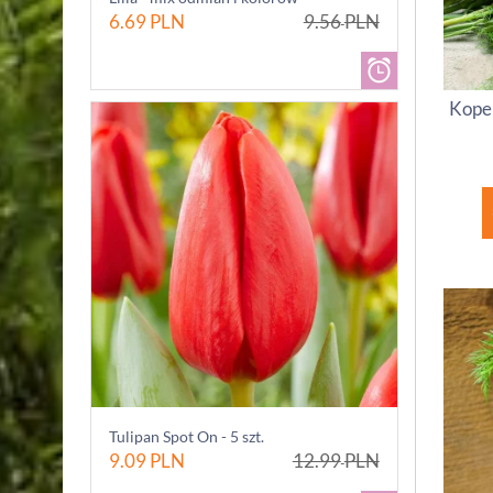
6.69
PLN
9.56
PLN
Kope
Tulipan Spot On - 5 szt.
9.09
PLN
12.99
PLN