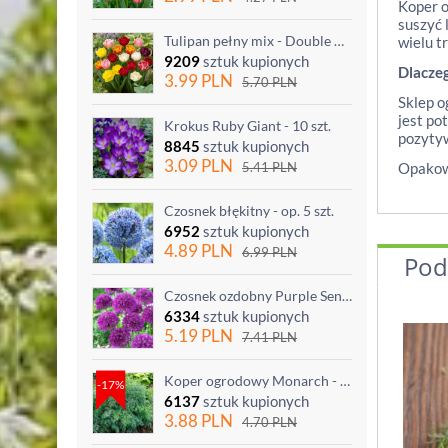
Koper o
suszyć 
Tulipan pełny mix - Double mix - 5 szt.
wielu t
9209
sztuk kupionych
Dlacze
3.99
PLN
5.70
PLN
Sklep o
jest po
Krokus Ruby Giant - 10 szt.
pozytyw
8845
sztuk kupionych
3.09
PLN
5.41
PLN
Opakowa
Czosnek błękitny - op. 5 szt.
6952
sztuk kupionych
4.89
PLN
6.99
PLN
Pod
Czosnek ozdobny Purple Sensation - op. 3 szt.
6334
sztuk kupionych
5.19
PLN
7.41
PLN
Koper ogrodowy Monarch - po ścięciu odrasta
-17%
6137
sztuk kupionych
3.88
PLN
4.70
PLN