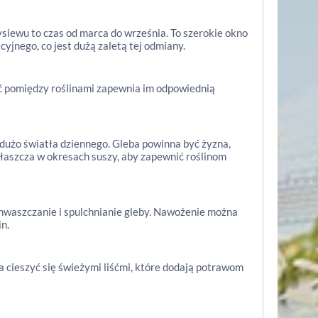
iewu to czas od marca do września. To szerokie okno
jnego, co jest dużą zaletą tej odmiany.
ć pomiędzy roślinami zapewnia im odpowiednią
 dużo światła dziennego. Gleba powinna być żyzna,
właszcza w okresach suszy, aby zapewnić roślinom
chwaszczanie i spulchnianie gleby. Nawożenie można
n.
 cieszyć się świeżymi liśćmi, które dodają potrawom