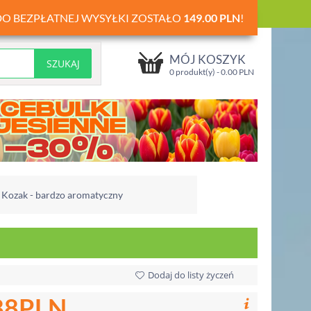
DO BEZPŁATNEJ WYSYŁKI ZOSTAŁO
149.00
PLN
!
MÓJ KOSZYK
0 produkt(y) -
0.00
PLN
Kozak - bardzo aromatyczny
Dodaj do listy życzeń
88
PLN