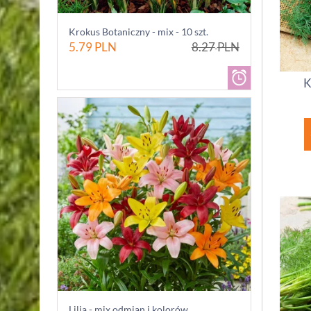
Krokus Botaniczny - mix - 10 szt.
5.79
PLN
8.27
PLN
K
Lilia - mix odmian i kolorów