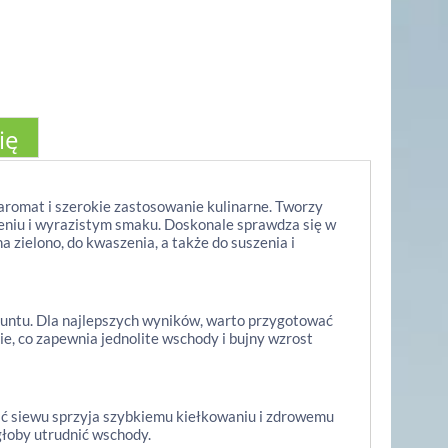
ię
romat i szerokie zastosowanie kulinarne. Tworzy
cieniu i wyrazistym smaku. Doskonale sprawdza się w
a zielono, do kwaszenia, a także do suszenia i
ntu. Dla najlepszych wyników, warto przygotować
e, co zapewnia jednolite wschody i bujny wzrost
ść siewu sprzyja szybkiemu kiełkowaniu i zdrowemu
głoby utrudnić wschody.