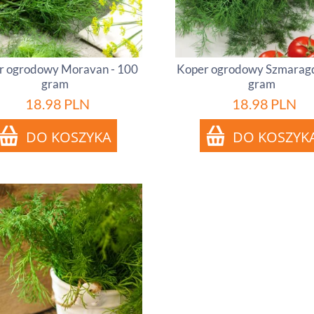
r ogrodowy Moravan - 100
Koper ogrodowy Szmaragd
gram
gram
18.98
PLN
18.98
PLN