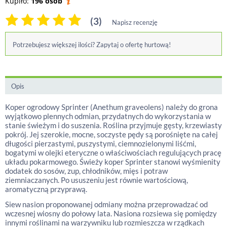
Kupiło:
196 osób
(3)
Napisz recenzję
Potrzebujesz większej ilości? Zapytaj o ofertę hurtową!
Opis
Koper ogrodowy Sprinter (Anethum graveolens) należy do grona
wyjątkowo plennych odmian, przydatnych do wykorzystania w
stanie świeżym i do suszenia. Roślina przyjmuje gęsty, krzewiasty
pokrój. Jej szerokie, mocne, soczyste pędy są porośnięte na całej
długości pierzastymi, puszystymi, ciemnozielonymi liśćmi,
bogatymi w olejki eteryczne o właściwościach regulujących pracę
układu pokarmowego. Świeży koper Sprinter stanowi wyśmienity
dodatek do sosów, zup, chłodników, mięs i potraw
ziemniaczanych. Po ususzeniu jest równie wartościową,
aromatyczną przyprawą.
Siew nasion proponowanej odmiany można przeprowadzać od
wczesnej wiosny do połowy lata. Nasiona rozsiewa się pomiędzy
innymi roślinami na warzywniku lub rozmieszcza w rządkach