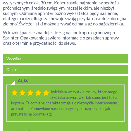
wytyczonych co ok. 30 cm. Koper rośnie najładniej w podłożu
próchnicznym, średnio zwięzłym, raczej lekkim, ale niezbyt
suchym. Odmiana Sprinter późno wykształca pędy nasienne,
dlatego bardzo długo zachowuje swoją przydatność do zbioru „na
zielono”. Świeże listki można zrywać od maja aż do października.
W każdej paczce znajduje się 5 g nasion kopru ogrodowego
Sprinter. Opakowanie zawiera informacje o zasadach uprawy
oraz o terminie przydatności do siewu.
Wysyłka
Opinie
Zajko
Uwielbiam wszystkie rośliny, które mogę
użyć jako przyprawę. Tak samo jest też z
koprem. Ta odmiana charakteryzuje się niezwykle intensywnym
aromatem. Zamówione nasiona przyszły bardzo szybko, jak
przystało na Sprintera :))