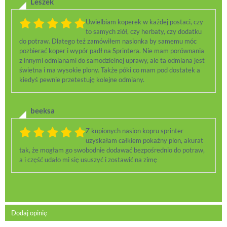
Leszek
Uwielbiam koperek w każdej postaci, czy
to samych ziół, czy herbaty, czy dodatku
do potraw. Dlatego też zamówiłem nasionka by samemu móc
pozbierać koper i wypór padł na Sprintera. Nie mam porównania
z innymi odmianami do samodzielnej uprawy, ale ta odmiana jest
świetna i ma wysokie plony. Także póki co mam pod dostatek a
kiedyś pewnie przetestuję kolejne odmiany.
beeksa
Z kupionych nasion kopru sprinter
uzyskałam całkiem pokaźny plon, akurat
tak, że mogłam go swobodnie dodawać bezpośrednio do potraw,
a i część udało mi się ususzyć i zostawić na zimę
Dodaj opinię