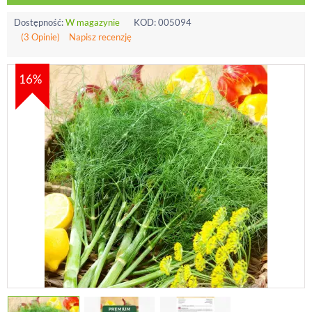
Dostępność:
W magazynie
KOD:
005094
(3 Opinie)
Napisz recenzję
16%