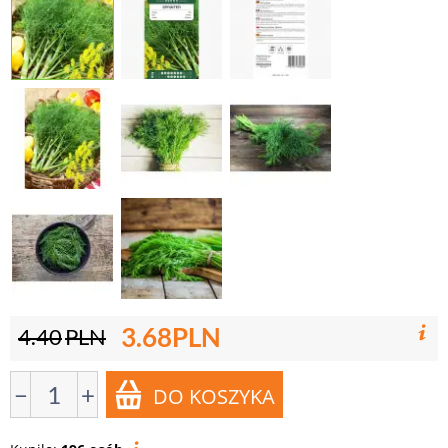
3.68
PLN
4.40
PLN
−
+