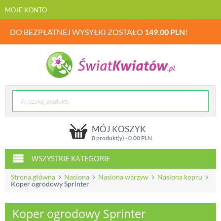
MOJE KONTO
DO BEZPŁATNEJ WYSYŁKI ZOSTAŁO
149.00
PLN
!
MÓJ KOSZYK
0 produkt(y) -
0.00
PLN
WSZYSTKIE KATEGORIE
Strona główna
Nasiona
Nasiona warzyw
Nasiona kopru
Koper ogrodowy Sprinter
Koper ogrodowy Sprinter