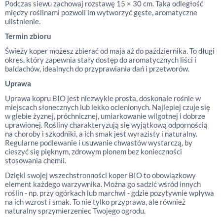
Podczas siewu zachowaj rozstawę 15 × 30 cm. Taka odległość
między roślinami pozwoli im wytworzyć gęste, aromatyczne
ulistnienie.
Termin zbioru
Świeży koper możesz zbierać od maja aż do października. To długi
okres, który zapewnia stały dostęp do aromatycznych liści i
baldachów, idealnych do przyprawiania dań i przetworów.
Uprawa
Uprawa kopru BIO jest niezwykle prosta, doskonale rośnie w
miejscach słonecznych lub lekko ocienionych. Najlepiej czuje się
w glebie żyznej, próchnicznej, umiarkowanie wilgotnej i dobrze
uprawionej. Rośliny charakteryzują się wyjątkową odpornością
na choroby i szkodniki, a ich smak jest wyrazisty i naturalny.
Regularne podlewanie i usuwanie chwastów wystarczą, by
cieszyć się pięknym, zdrowym plonem bez konieczności
stosowania chemii.
Dzięki swojej wszechstronności koper BIO to obowiązkowy
element każdego warzywnika. Można go sadzić wśród innych
roślin - np. przy ogórkach lub marchwi - gdzie pozytywnie wpływa
na ich wzrost i smak. To nie tylko przyprawa, ale również
naturalny sprzymierzeniec Twojego ogrodu.