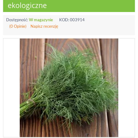
ekologiczne
Dostępność:
W magazynie
KOD:
003914
(0 Opinie)
Napisz recenzję