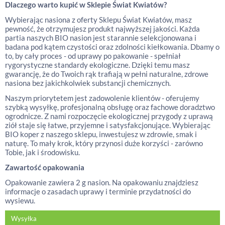
Dlaczego warto kupić w Sklepie Świat Kwiatów?
Wybierając nasiona z oferty Sklepu Świat Kwiatów, masz
pewność, że otrzymujesz produkt najwyższej jakości. Każda
partia naszych BIO nasion jest starannie selekcjonowana i
badana pod kątem czystości oraz zdolności kiełkowania. Dbamy o
to, by cały proces - od uprawy po pakowanie - spełniał
rygorystyczne standardy ekologiczne. Dzięki temu masz
gwarancję, że do Twoich rąk trafiają w pełni naturalne, zdrowe
nasiona bez jakichkolwiek substancji chemicznych.
Naszym priorytetem jest zadowolenie klientów - oferujemy
szybką wysyłkę, profesjonalną obsługę oraz fachowe doradztwo
ogrodnicze. Z nami rozpoczęcie ekologicznej przygody z uprawą
ziół staje się łatwe, przyjemne i satysfakcjonujące. Wybierając
BIO koper z naszego sklepu, inwestujesz w zdrowie, smak i
naturę. To mały krok, który przynosi duże korzyści - zarówno
Tobie, jak i środowisku.
Zawartość opakowania
Opakowanie zawiera 2 g nasion. Na opakowaniu znajdziesz
informacje o zasadach uprawy i terminie przydatności do
wysiewu.
Wysyłka