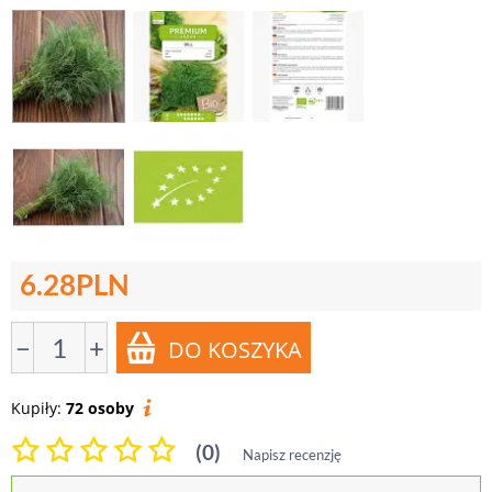
6.28
PLN
−
+
Kupiły:
72 osoby
(0)
Napisz recenzję