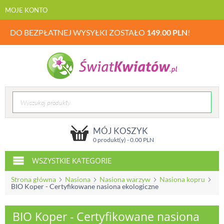
MOJE KONTO
DO BEZPŁATNEJ WYSYŁKI ZOSTAŁO
149.00
PLN
!
MÓJ KOSZYK
0 produkt(y) -
0.00
PLN
WSZYSTKIE KATEGORIE
Strona główna
Nasiona
Nasiona warzyw
Nasiona kopru
BIO Koper - Certyfikowane nasiona ekologiczne
BIO Koper - Certyfikowane nasiona