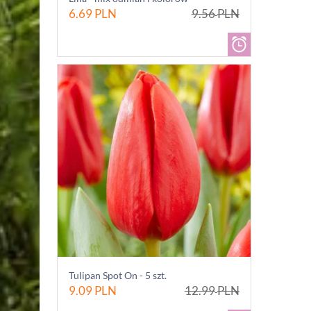
6.69
PLN
9.56
PLN
Tulipan Spot On - 5 szt.
9.09
PLN
12.99
PLN