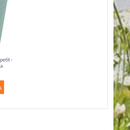
etit -
ta