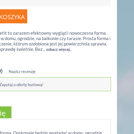
tit to zarazem efektowny wygląd i nowoczesna forma.
 domu, ogrodzie, na balkonie czy tarasie. Prosta forma i
zenie, którym ozdobiona jest jej powierzchnia sprawia,
aprawdę świetnie. Bez...
zobacz więcej..
0)
Napisz recenzję
 Zapytaj o ofertę hurtową!
ię
forma. Doskonale będzie wyglądać w domu, ogrodzie,