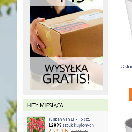
Osłon
HITY MIESIĄCA
Tulipan Van Eijk - 5 szt.
12893
sztuk kupionych
2.99
PLN
4.27
PLN