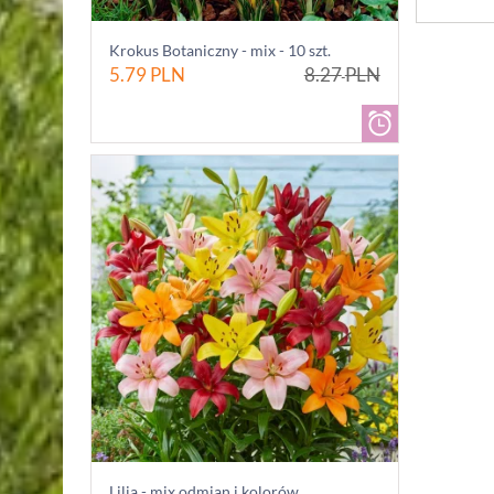
Krokus Botaniczny - mix - 10 szt.
5.79
PLN
8.27
PLN
Lilia - mix odmian i kolorów