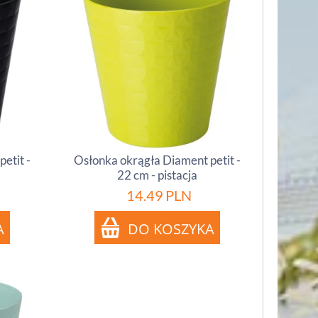
etit -
Osłonka okrągła Diament petit -
22 cm - pistacja
14.49
PLN