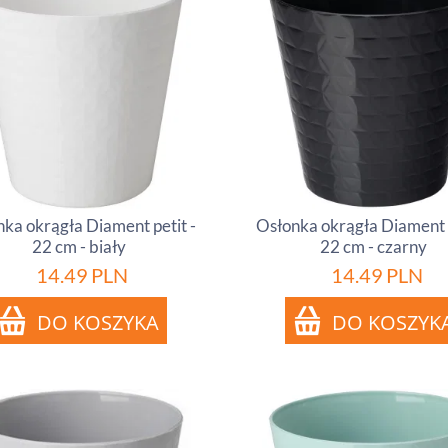
ka okrągła Diament petit -
Osłonka okrągła Diament p
22 cm - biały
22 cm - czarny
14.49
PLN
14.49
PLN