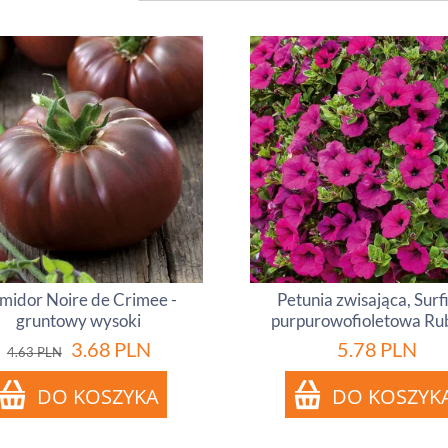
midor Noire de Crimee -
Petunia zwisająca, Surf
gruntowy wysoki
purpurowofioletowa Ru
3.68
PLN
5.78
PLN
4.63
PLN