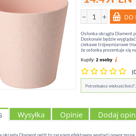
−
+
Osłonka okrągła Diament pe
Doskonale będzie wyglądać w
ciekawe trójwymiarowe tłoc
że osłonka prezentuje się n
Kupiły:
2 osoby
(
Potrzebujesz większej ilości?
s
Wysyłka
Opinie
Dodaj opin
 okrągła Diament petit to zarazem efektowny wygląd i nowoczesna 