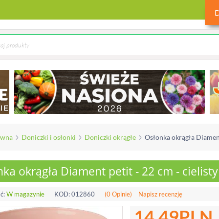
ówna
Doniczki i osłonki
Doniczki okrągłe
Osłonka okrągła Diament 
ka okrągła Diament petit - 22 cm - cielisty
ć:
W magazynie
KOD:
012860
(0 Opinie)
Napisz recenzję
14.49
PLN