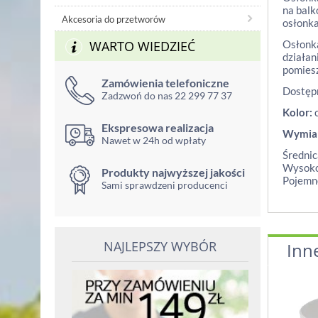
na balk
Akcesoria do przetworów
osłonka
WARTO WIEDZIEĆ
Osłonka
działan
pomiesz
Zamówienia telefoniczne
Dostępn
Zadzwoń do nas 22 299 77 37
Kolor:
c
Ekspresowa realizacja
Wymia
Nawet w 24h od wpłaty
Średnic
Wysoko
Produkty najwyższej jakości
Pojemno
Sami sprawdzeni producenci
NAJLEPSZY WYBÓR
Inn