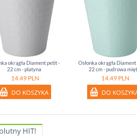
ka okrągła Diament petit -
Osłonka okrągła Diament p
22 cm - platyna
22 cm - pudrowa mię
14.49
PLN
14.49
PLN
olutny HIT!