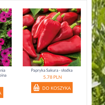
inia
Papryka Sakura - słodka
bina
5.78
PLN