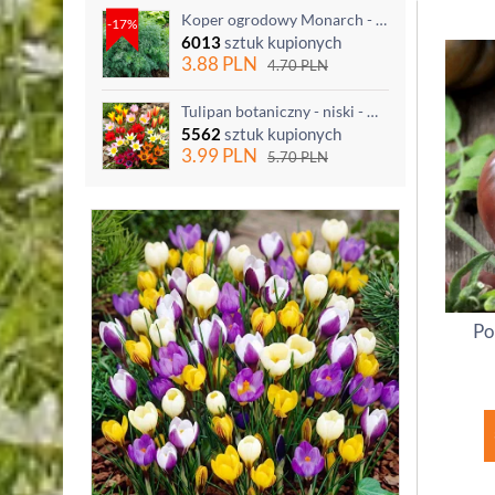
Koper ogrodowy Monarch - po ścięciu odrasta
-17%
6013
sztuk kupionych
3.88
PLN
4.70
PLN
Tulipan botaniczny - niski - mix kolorów - 5 szt.
5562
sztuk kupionych
3.99
PLN
5.70
PLN
Po