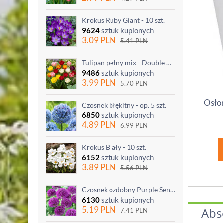
Krokus Ruby Giant - 10 szt.
9624
sztuk kupionych
3.09
PLN
5.41
PLN
Tulipan pełny mix - Double mix - 5 szt.
9486
sztuk kupionych
3.99
PLN
5.70
PLN
Osłon
Czosnek błękitny - op. 5 szt.
6850
sztuk kupionych
4.89
PLN
6.99
PLN
Krokus Biały - 10 szt.
6152
sztuk kupionych
3.89
PLN
5.56
PLN
Czosnek ozdobny Purple Sensation - op. 3 szt.
6130
sztuk kupionych
5.19
PLN
Abs
7.41
PLN