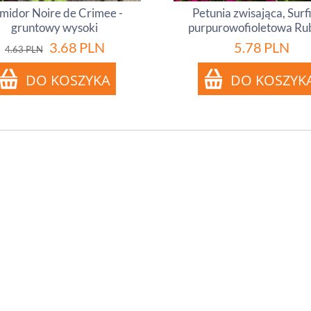
midor Noire de Crimee -
Petunia zwisająca, Surf
gruntowy wysoki
purpurowofioletowa Ru
3.68
PLN
5.78
PLN
4.63
PLN