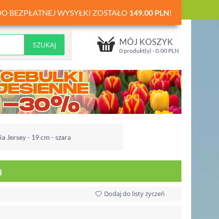
DO BEZPŁATNEJ WYSYŁKI ZOSTAŁO
149.00
PLN
!
MÓJ KOSZYK
0 produkt(y) -
0.00
PLN
 Jersey - 19 cm - szara
a
Dodaj do listy życzeń