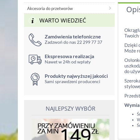
Opi
Akcesoria do przetworów
WARTO WIEDZIEĆ
Okrągła
Twoich 
Zamówienia telefoniczne
Zadzwoń do nas 22 299 77 37
Dzięki 
Może ró
Ekspresowa realizacja
Osłonkę
Nawet w 24h od wpłaty
uszkodz
do używ
Produkty najwyższej jakości
Szeroka
Sami sprawdzeni producenci
stylowe
Przedst
Wymia
NAJLEPSZY WYBÓR
Ś
W
Ś