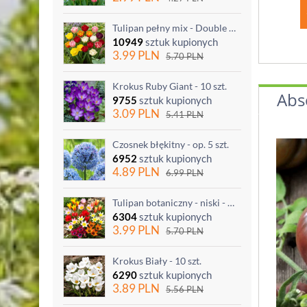
Tulipan pełny mix - Double mix - 5 szt.
10949
sztuk kupionych
3.99
PLN
5.70
PLN
Krokus Ruby Giant - 10 szt.
Abs
9755
sztuk kupionych
3.09
PLN
5.41
PLN
Czosnek błękitny - op. 5 szt.
6952
sztuk kupionych
4.89
PLN
6.99
PLN
Tulipan botaniczny - niski - mix kolorów - 5 szt.
6304
sztuk kupionych
3.99
PLN
5.70
PLN
Krokus Biały - 10 szt.
6290
sztuk kupionych
3.89
PLN
5.56
PLN