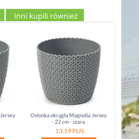
Inni kupili również
 Jersey
Osłonka okrągła Magnolia Jersey
- 22 cm - szara
13.19
PLN