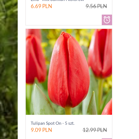
6.69
PLN
9.56
PLN
Tulipan Spot On - 5 szt.
9.09
PLN
12.99
PLN