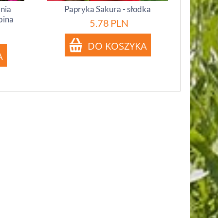
inia
Papryka Sakura - słodka
bina
5.78
PLN