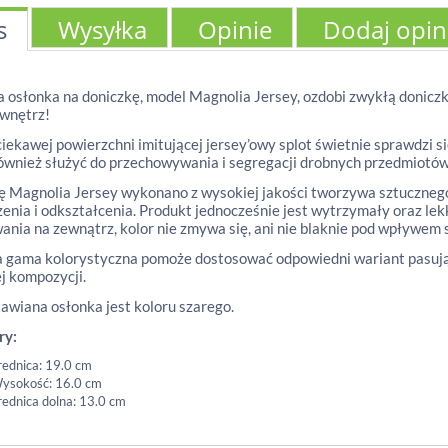
s
Wysyłka
Opinie
Dodaj opin
 osłonka na doniczkę, model Magnolia Jersey, ozdobi zwykłą doniczk
wnętrz!
ciekawej powierzchni imitującej jersey’owy splot świetnie sprawdzi si
wnież służyć do przechowywania i segregacji drobnych przedmiotów, 
 Magnolia Jersey wykonano z wysokiej jakości tworzywa sztucznego
enia i odkształcenia. Produkt jednocześnie jest wytrzymały oraz lek
ania na zewnątrz, kolor nie zmywa się, ani nie blaknie pod wpływem 
 gama kolorystyczna pomoże dostosować odpowiedni wariant pasując
j kompozycji.
awiana osłonka jest koloru szarego.
ry:
rednica: 19.0 cm
ysokość: 16.0 cm
rednica dolna: 13.0 cm