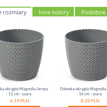
e rozmiary
Inne kolory
Podobne
ka okrągła Magnolia Jersey
Osłonka okrągła Magnolia
- 11 cm - szara
- 16 cm - szara
6.19
PLN
8.39
PLN