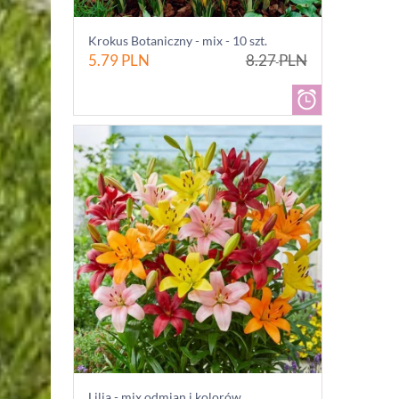
Krokus Botaniczny - mix - 10 szt.
5.79
PLN
8.27
PLN
Lilia - mix odmian i kolorów