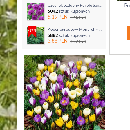
Po
Czosnek ozdobny Purple Sensation - op. 3 szt.
6042
sztuk kupionych
5.19
PLN
7.41
PLN
Koper ogrodowy Monarch - po ścięciu odrasta
-17%
5882
sztuk kupionych
3.88
PLN
4.70
PLN