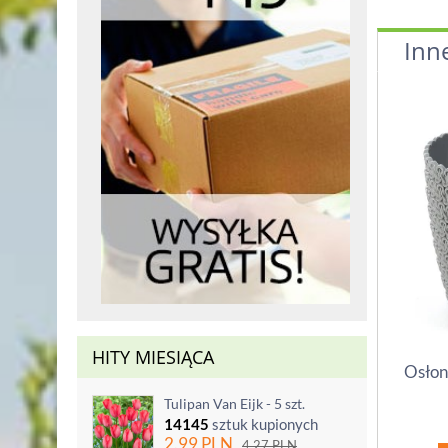
Inn
HITY MIESIĄCA
Osłon
Tulipan Van Eijk - 5 szt.
14145
sztuk kupionych
2.99
PLN
4.27
PLN