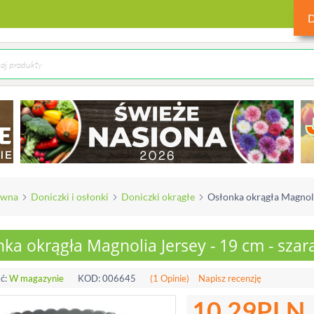
ówna
Doniczki i osłonki
Doniczki okrągłe
Osłonka okrągła Magnolia
ka okrągła Magnolia Jersey - 19 cm - szar
ć:
W magazynie
KOD:
006645
(1 Opinie)
Napisz recenzję
10.29
PLN