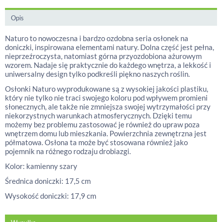
Opis
Naturo to nowoczesna i bardzo ozdobna seria osłonek na
doniczki, inspirowana elementami natury. Dolna część jest pełna,
nieprzeźroczysta, natomiast górna przyozdobiona ażurowym
wzorem. Nadaje się praktycznie do każdego wnętrza, a lekkość i
uniwersalny design tylko podkreśli piękno naszych roślin.
Osłonki Naturo wyprodukowane są z wysokiej jakości plastiku,
który nie tylko nie traci swojego koloru pod wpływem promieni
słonecznych, ale także nie zmniejsza swojej wytrzymałości przy
niekorzystnych warunkach atmosferycznych. Dzięki temu
możemy bez problemu zastosować je również do upraw poza
wnętrzem domu lub mieszkania. Powierzchnia zewnętrzna jest
półmatowa. Osłona ta może być stosowana również jako
pojemnik na różnego rodzaju drobiazgi.
Kolor: kamienny szary
Średnica doniczki: 17,5 cm
Wysokość doniczki: 17,9 cm