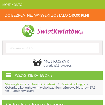
MOJE KONTO
DO BEZPŁATNEJ WYSYŁKI ZOSTAŁO
149.00
PLN
!
MÓJ KOSZYK
0 produkt(y) -
0.00
PLN
WSZYSTKIE KATEGORIE
Strona główna
Doniczki i osłonki
Doniczki okrągłe
Osłonka z koronkowym wykończeniem, ażurowa Naturo - 17,5
cm - kamienny szary
Osłonka z koronkowym