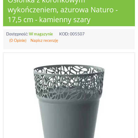
wykończeniem, ażurowa Naturo -
17,5 cm - kamienny szary
Dostępność:
W magazynie
KOD:
005507
(0 Opinie)
Napisz recenzję