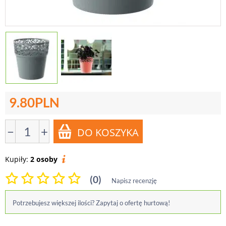
9.80
PLN
−
+
Kupiły:
2 osoby
(0)
Napisz recenzję
Potrzebujesz większej ilości? Zapytaj o ofertę hurtową!