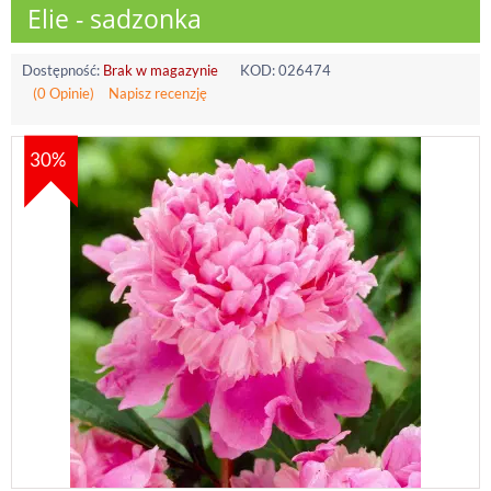
Elie - sadzonka
Dostępność:
Brak w magazynie
KOD:
026474
(0 Opinie)
Napisz recenzję
30%