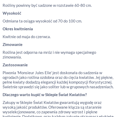
Rośliny powinny być sadzone w rozstawie 60-80 cm.
Wysokość
Odmiana ta osiąga wysokość od 70 do 100 cm.
Okres kwitnienia
Kwitnie od maja do czerwca.
Zimowanie
Roślina jest odporna na mróz i nie wymaga specjalnego
zimowania.
Zastosowanie
Piwonia 'Monsieur Jules Elie' jest doskonała do sadzenia w
ogrodach jako roślina ozdobna oraz do cięcia kwiatów. Jej piękne,
pełne kwiaty dodadzą elegancji każdej kompozycji florystycznej.
Świetnie sprawdzi się jako soliter lub w grupowych nasadzeniach.
Dlaczego warto kupić w Sklepie Świat Kwiatów?
Zakupy w Sklepie Świat Kwiatów gwarantują wygodę oraz
wysoką jakość produktów. Oferowane kłącza są starannie
wyselekcjonowane, co zapewnia zdrowy wzrost i piękne
kwitnienie. Dodatkowo, przy każdym zakupie otrzymasz etykietę