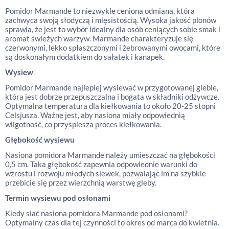
Pomidor Marmande to niezwykle ceniona odmiana, która
zachwyca swoją słodyczą i mięsistością. Wysoka jakość plonów
sprawia, że jest to wybór idealny dla osób ceniących sobie smak i
aromat świeżych warzyw. Marmande charakteryzuje się
czerwonymi, lekko spłaszczonymi i żebrowanymi owocami, które
są doskonałym dodatkiem do sałatek i kanapek.
Wysiew
Pomidor Marmande najlepiej wysiewać w przygotowanej glebie,
która jest dobrze przepuszczalna i bogata w składniki odżywcze.
Optymalna temperatura dla kiełkowania to około 20-25 stopni
Celsjusza. Ważne jest, aby nasiona miały odpowiednią
wilgotność, co przyspiesza proces kiełkowania.
Głębokość wysiewu
Nasiona pomidora Marmande należy umieszczać na głębokości
0,5 cm. Taka głębokość zapewnia odpowiednie warunki do
wzrostu i rozwoju młodych siewek, pozwalając im na szybkie
przebicie się przez wierzchnią warstwę gleby.
Termin wysiewu pod osłonami
Kiedy siać nasiona pomidora Marmande pod osłonami?
Optymalny czas dla tej czynności to okres od marca do kwietnia.