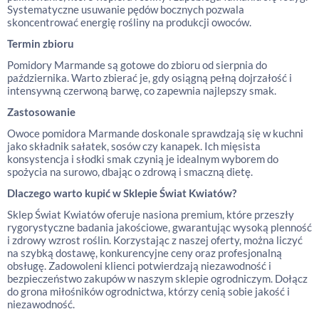
Systematyczne usuwanie pędów bocznych pozwala
skoncentrować energię rośliny na produkcji owoców.
Termin zbioru
Pomidory Marmande są gotowe do zbioru od sierpnia do
października. Warto zbierać je, gdy osiągną pełną dojrzałość i
intensywną czerwoną barwę, co zapewnia najlepszy smak.
Zastosowanie
Owoce pomidora Marmande doskonale sprawdzają się w kuchni
jako składnik sałatek, sosów czy kanapek. Ich mięsista
konsystencja i słodki smak czynią je idealnym wyborem do
spożycia na surowo, dbając o zdrową i smaczną dietę.
Dlaczego warto kupić w Sklepie Świat Kwiatów?
Sklep Świat Kwiatów oferuje nasiona premium, które przeszły
rygorystyczne badania jakościowe, gwarantując wysoką plenność
i zdrowy wzrost roślin. Korzystając z naszej oferty, można liczyć
na szybką dostawę, konkurencyjne ceny oraz profesjonalną
obsługę. Zadowoleni klienci potwierdzają niezawodność i
bezpieczeństwo zakupów w naszym sklepie ogrodniczym. Dołącz
do grona miłośników ogrodnictwa, którzy cenią sobie jakość i
niezawodność.