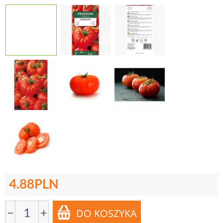
4.88
PLN
−
+