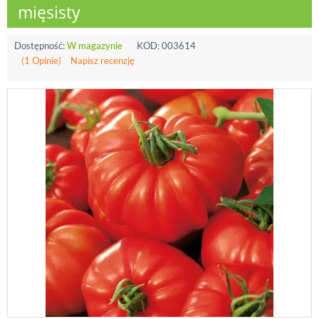
mięsisty
Dostępność:
W magazynie
KOD:
003614
(1 Opinie)
Napisz recenzję