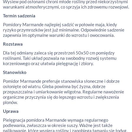
Wysiew pod osłonami chroni młode rośliny przed niekorzystnymi
warunkami atmosferycznymi, co sprzyja ich zdrowemu rozwojowi.
Termin sadzenia
Pomidory Marmande najlepiej sadzić w połowie maja, kiedy
ryzyko przymrozków jest już minimalne. Odpowiednie sadzenie
zapewnia im optymalne warunki do wzrostu i owocowania.
Rozstawa
Dla tej odmiany zaleca się przestrzeń 50x50 cm pomiędzy
roślinami. Taki układ pozwala na swobodny rozwój systemu
korzeniowego oraz ułatwia pielęgnację i zbiory.
Stanowisko
Pomidor Marmande preferuje stanowiska słoneczne i dobrze
osłonięte od wiatru. Gleba powinna być żyzna, dobrze
przepuszczalna i umiarkowanie wilgotna. Regularne nawożenie
organiczne przyczynia się do lepszego wzrostu i zwiększenia
plonów.
Uprawa
Pielęgnacja pomidora Marmande wymaga regularnego
podlewania, zwłaszcza w okresie suszy. Ważne jest także
palikowanie, które wspiera rośliny i zapobiega łamaniu się łodyg.